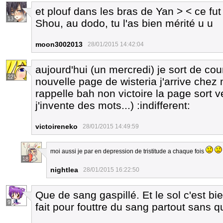
et plouf dans les bras de Yan > < ce fu
13
Shou, au dodo, tu l'as bien mérité u u
moon3002013
28/01/2015 14:42:04
aujourd'hui (un mercredi) je sort de cou
22
nouvelle page de wisteria j'arrive chez 
rappelle bah non victoire la page sort ver
j'invente des mots...) :indifferent:
victoireneko
28/01/2015 14:49:59
moi aussi je par en depression de tristitude a chaque fois
18
nightlea
28/01/2015 16:22:50
Que de sang gaspillé. Et le sol c'est 
9
fait pour fouttre du sang partout sans q