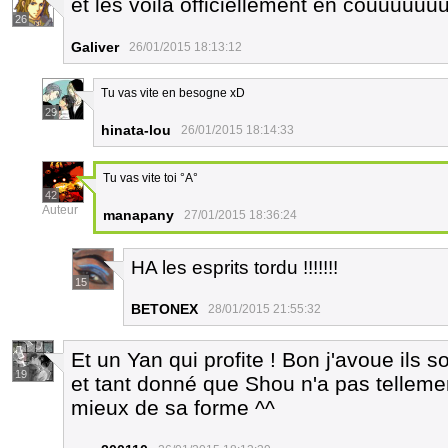
et les voila officiellement en couuuuuu
26
Galiver
26/01/2015 18:13:12
Tu vas vite en besogne xD
29
hinata-lou
26/01/2015 18:14:33
Tu vas vite toi °A°
42
Auteur
manapany
27/01/2015 18:36:24
HA les esprits tordu !!!!!!!
15
BETONEX
28/01/2015 21:55:32
Et un Yan qui profite ! Bon j'avoue ils s
19
et tant donné que Shou n'a pas tellement
mieux de sa forme ^^