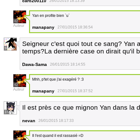
caro200110
26/01/2015 18:13:39
Yan en profite bien `u`
42
Auteur
manapany
27/01/2015 18:36:54
Seigneur c'est quoi tout ce sang? Yan
9
temps?La dernière case on dirait qu'il
Dawa-Sama
26/01/2015 18:14:55
Mhh, p'tet que j'ai exagéré ? :3
42
Auteur
manapany
27/01/2015 18:37:52
Il est près ce que mignon Yan dans la 
14
nevan
26/01/2015 18:17:33
Il l'est quand il est rassasié =D