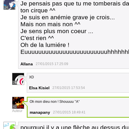
Je pensais pas que tu me tomberais da
24
ton cirque ^^
Je suis en anémie grave je crois...
Mais non mais non ^^
Je sens plus mon coeur ...
C'est rien ^^
Oh de la lumiére !
Euuuuuuuuuuuuuuuuuuuuuuuuhhhhhhhhhhhh
Allana
27/01/2015 17:25:09
XD
28
Elsa Kisiel
27/01/2015 17:53:54
Oh mon dieu non ! Shouuuu °A°
42
Auteur
manapany
27/01/2015 18:49:41
pourquoi il y a une flèche au dessus du