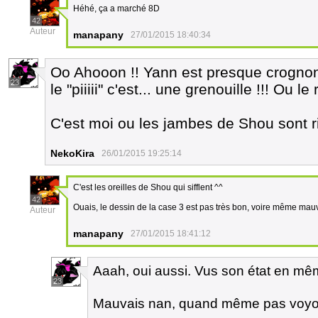
Héhé, ça a marché 8D
42
Auteur
manapany
27/01/2015 18:40:34
Oo Ahooon !! Yann est presque crognon 
23
le "piiiii" c'est... une grenouille !!! Ou le 
C'est moi ou les jambes de Shou sont 
NekoKira
26/01/2015 19:25:14
C'est les oreilles de Shou qui sifflent ^^
42
Ouais, le dessin de la case 3 est pas très bon, voire même mau
Auteur
manapany
27/01/2015 18:41:12
Aaah, oui aussi. Vus son état en mêm
23
Mauvais nan, quand même pas voyo