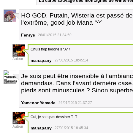
La carpe sauvage des montagnes de Winterfel
HO GOD. Putain, Wisteria est passé de t
24
l'extrême, good job Mana °^°
Fenrys
26/01/2015 21:34:50
Chuis trop fooorte !! °A°7
42
Auteur
manapany
27/01/2015 18:45:14
Je suis peut être insensible à l'ambian
8
demandais. Dans l'avant dernière case.
pieds sont minuscules ? Sinon superb
Yamenor Yamada
26/01/2015 21:37:27
Oui, je sais pas dessiner T_T
42
Auteur
manapany
27/01/2015 18:45:34