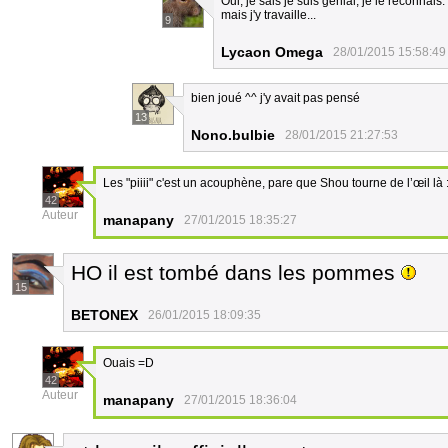
Oui, je sais je suis génial, je le reconnais
mais j'y travaille...
9
Lycaon Omega
28/01/2015 15:58:49
bien joué ^^ j'y avait pas pensé
13
Nono.bulbie
28/01/2015 21:27:53
Les "piiii" c'est un acouphène, pare que Shou tourne de l’œil là 
42
Auteur
manapany
27/01/2015 18:35:27
HO il est tombé dans les pommes
15
BETONEX
26/01/2015 18:09:35
Ouais =D
42
Auteur
manapany
27/01/2015 18:36:04