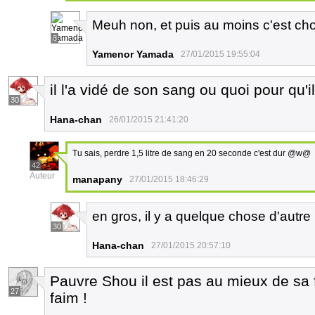
Meuh non, et puis au moins c'est ch
8
Yamenor Yamada
27/01/2015 19:55:04
il l'a vidé de son sang ou quoi pour qu'il
30
Hana-chan
26/01/2015 21:41:20
Tu sais, perdre 1,5 litre de sang en 20 seconde c'est dur @w@
42
Auteur
manapany
27/01/2015 18:46:29
en gros, il y a quelque chose d'autre 
30
Hana-chan
27/01/2015 20:57:10
Pauvre Shou il est pas au mieux de sa 
27
faim !