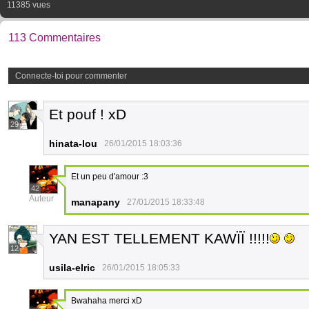
11385 vues
113 Commentaires
Connecte-toi pour commenter
Et pouf ! xD
29
hinata-lou
26/01/2015 18:03:36
Et un peu d'amour :3
42
Auteur
manapany
27/01/2015 18:33:48
YAN EST TELLEMENT KAWÏÏ !!!!!
12
usila-elric
26/01/2015 18:05:33
Bwahaha merci xD