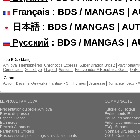
Français
: BDS / MANGAS | 
日本語
: BDS / MANGAS | A
Русский
: BDS / MANGAS | 
Top BDs / Manga
Amilova
Hémisphères
Chronoctis Express
Super Dragon Bros Z
Psychomant
Connection
Sethxfaye
Graped
Wisteria
Bienvenidos A República Gada
Only 
Genre
Action
Dessins - Artworks
Fantasy - SF
Humour
Jeunesse
Romance
Sexy - 
LE PROJET AMILOVA
COMMUNAUTÉ
Présentation du projet Amilova
Tutoriel du lecteur
Revue de presse
Évènements IRL
Espace Presse
Boutiques partenair
Bannières
Aider la communauté 
Devenir Annonceur
FAQ - Support
Partenaires Officiels
Monnaie virtuelle : l
Réseau social poker, blogs stats classements
CGU - Conditions d'ut