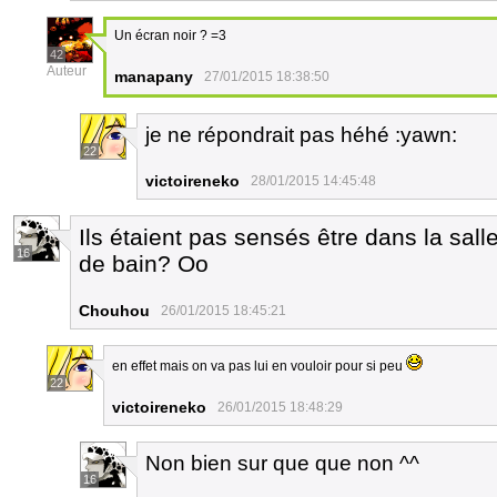
Un écran noir ? =3
42
Auteur
manapany
27/01/2015 18:38:50
je ne répondrait pas héhé :yawn:
22
victoireneko
28/01/2015 14:45:48
Ils étaient pas sensés être dans la sall
16
de bain? Oo
Chouhou
26/01/2015 18:45:21
en effet mais on va pas lui en vouloir pour si peu
22
victoireneko
26/01/2015 18:48:29
Non bien sur que que non ^^
16