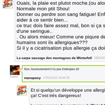
Ouais, la plaie est plutot moche.(ou alor
5
Normale mon ptit Shou!
Donner ou perdre son sang fatigue! Enfi
aider à ce sentir bien...
ce truc dois faire assez mal, bon si ça
d'une seringue..
. Ou alors mieux! Comme une piqure de 
humains sont ils allergiques???
Si il y a cicatrisation plus allergie ça do
La carpe sauvage des montagnes de Winterfell
26/01/2
Non, heureusement il n'y pas d'allergies xD
42
Auteur
manapany
27/01/2015 18:44:35
Et si quelqu'un développe une aller
5
ça! C'est trés dangereux!