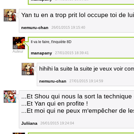
Yan tu en a trop prit lol occupe toi de lu
23
nemuru-chan
26/01/2015 19:15:40
Il va le faire, t'inquiète 8D
42
Auteur
manapany
27/01/2015 18:39:41
hihihi la suite la suite je veux voir 
23
nemuru-chan
27/01/2015 19:14:59
...Et Shou qui nous la sort la technique 
5
...Et Yan qui en profite !
...Et moi qui ne peux m'empêcher de le
Juliiana
26/01/2015 19:24:04