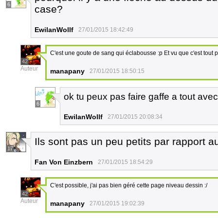
6
case?
EwilanWollf
27/01/2015 18:42:49
C'est une goute de sang qui éclabousse :p Et vu que c'est tout pet
42
Auteur
manapany
27/01/2015 18:50:15
ok tu peux pas faire gaffe a tout avec
6
EwilanWollf
27/01/2015 20:08:34
Ils sont pas un peu petits par rapport a
17
Fan Von Einzbern
27/01/2015 18:54:29
C'est possible, j'ai pas bien géré cette page niveau dessin :/
42
Auteur
manapany
27/01/2015 19:02:39