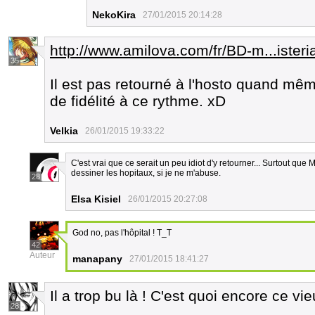
NekoKira
27/01/2015 20:14:28
http://www.amilova.com/fr/BD-m...isteri
35
Il est pas retourné à l'hosto quand même 
de fidélité à ce rythme. xD
Velkia
26/01/2015 19:33:22
C'est vrai que ce serait un peu idiot d'y retourner... Surtout que 
dessiner les hopitaux, si je ne m'abuse.
28
Elsa Kisiel
26/01/2015 20:27:08
God no, pas l'hôpital ! T_T
42
Auteur
manapany
27/01/2015 18:41:27
Il a trop bu là ! C'est quoi encore ce vie
28