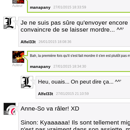
42
Auteur
manapany
27/01/2015 18:33:59
Je ne suis pas sûre qu'envoyer encore u
2
convaincre de se laisser mordre... ^^'
Alfel33t
26/01/2015 18:08:36
Bah, la première fois qu'il s'est fait mordre il s'en est plutôt pas 
42
Auteur
manapany
27/01/2015 18:34:30
Heu, ouais... On peut dire ça... ^^'
2
Alfel33t
27/01/2015 21:10:59
Anne-So va râler! XD
28
Sinon: Kyaaaaaa! Ils sont tellement mign
n'est pas vraiment dans son assiette, ma