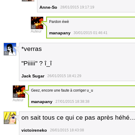
Anne-So
28/01/2015 19:17:19
Pardon éwè
42
Auteur
manapany
30/01/2015 01:46:41
*verras
32
"Piiiii" ? î_î
Jack Sugar
26/01/2015 18:41:29
Geez, encore une faute à corriger u_u
42
Auteur
manapany
27/01/2015 18:38:38
on sait tous ce qui ce pas après héhé...
22
victoireneko
26/01/2015 18:43:08