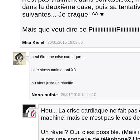
dans la deuxième case, puis sa tentati
suivantes... Je craque! ^^ ♥
Mais que veut dire ce PiiiiiiiiiiiiiiiPiiiiiiii
Elsa Kisiel
26/01/2015 18:08:56
peut être une crise cardiaque .....
13
aller stress maintenant XD
ou alors juste un réveille
Nono.bulbie
26/01/2015 19:24:10
Heu... La crise cardiaque ne fait pas d
28
machine, mais ce n'est pas le cas d
Un réveil? Oui, c'est possible. (Mais i
alors une sonnerie de téléphone? Un 