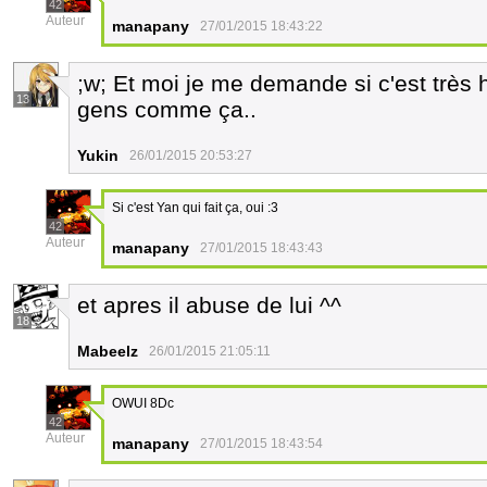
42
Auteur
manapany
27/01/2015 18:43:22
;w; Et moi je me demande si c'est très 
13
gens comme ça..
Yukin
26/01/2015 20:53:27
Si c'est Yan qui fait ça, oui :3
42
Auteur
manapany
27/01/2015 18:43:43
et apres il abuse de lui ^^
18
Mabeelz
26/01/2015 21:05:11
OWUI 8Dc
42
Auteur
manapany
27/01/2015 18:43:54