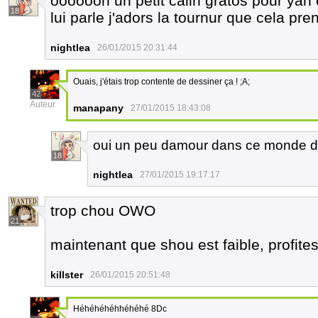
ooooooh un petit calin gratos pour yan c
18
lui parle j'adors la tournur que cela pre
nightlea
26/01/2015 20:31:44
Ouais, j'étais trop contente de dessiner ça ! ;A;
42
Auteur
manapany
27/01/2015 18:43:08
oui un peu damour dans ce monde d
18
nightlea
27/01/2015 19:17:17
trop chou OWO
21
maintenant que shou est faible, profit
killster
26/01/2015 20:51:48
Héhéhéhéhhéhéhé 8Dc