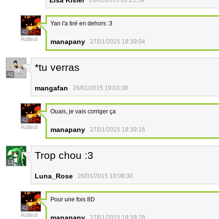
Elsa Kisiel
26/01/2015 20:25:59
Yan l'a tiré en dehors :3
42
Auteur
manapany
27/01/2015 18:39:04
*tu verras
40
mangafan
26/01/2015 19:03:38
Ouais, je vais corriger ça
42
Auteur
manapany
27/01/2015 18:39:16
Trop chou :3
13
Luna_Rose
26/01/2015 19:08:30
Pour une fois 8D
42
Auteur
manapany
27/01/2015 18:39:28