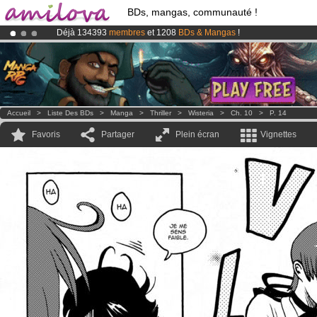
BDs, mangas, communauté !
Déjà 134393
membres
et 1208
BDs & Mangas
!
Abonnement premium: à partir de
3.95 euros
par mois !
Clique ici p
Le
Kickstarter Amilova est désormais lancé
!.
Accueil
>
Liste Des BDs
>
Manga
>
Thriller
>
Wisteria
>
Ch. 10
>
P. 14
Favoris
Partager
Plein écran
Vignettes