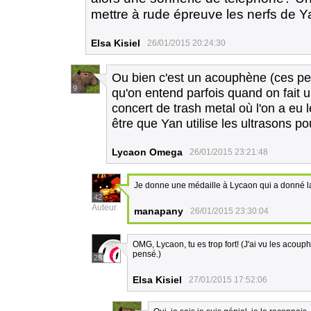
mettre à rude épreuve les nerfs de 
Elsa Kisiel
26/01/2015 20:24:30
Ou bien c'est un acouphène (ces pet
9
qu'on entend parfois quand on fait u
concert de trash metal où l'on a eu l
être que Yan utilise les ultrasons pou
Lycaon Omega
26/01/2015 23:21:48
Je donne une médaille à Lycaon qui a donné l
42
Auteur
manapany
26/01/2015 23:30:04
OMG, Lycaon, tu es trop fort! (J'ai vu les acoup
pensé.)
28
Elsa Kisiel
27/01/2015 17:52:06