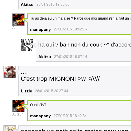
Akitsu
26/01/2015 19:36:03
Tu as déjà eu un malaise ? Parce que moi quand j'en ai fait un j'a
42
Auteur
manapany
27/01/2015 18:42:16
ha oui ? bah non du coup ^^ d'accord
28
Akitsu
27/01/2015 19:07:14
....
26
C'est trop MIGNON! >w </////
Lizzie
26/01/2015 20:27:44
Ouais TvT
42
Auteur
manapany
27/01/2015 18:42:34