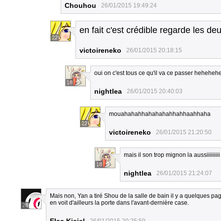
Chouhou
26/01/2015 19:49:24
en fait c'est crédible regarde les d
22
victoireneko
26/01/2015 20:18:15
oui on c'est tous ce qu'il va ce passer hehe
18
nightlea
26/01/2015 20:40:03
mouahahahhahahahahhahhaahhaha
22
victoireneko
26/01/2015 21:20:50
mais il son trop mignon la aussiiiiiiiii
18
nightlea
26/01/2015 21:24:07
Mais non, Yan a tiré Shou de la salle de bain il y a quelques pa
en voit d'ailleurs la porte dans l'avant-dernière case.
28