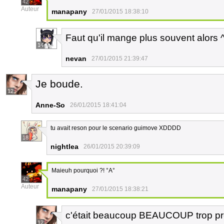
42
Auteur
manapany
27/01/2015 18:38:10
Faut qu'il mange plus souvent alors 
14
nevan
27/01/2015 21:39:47
Je boude.
12
Anne-So
26/01/2015 18:41:04
tu avait reson pour le scenario guimove XDDDD
18
nightlea
26/01/2015 20:39:09
Maieuh pourquoi ?! °A°
42
Auteur
manapany
27/01/2015 18:38:21
c'était beaucoup BEAUCOUP trop pré
12