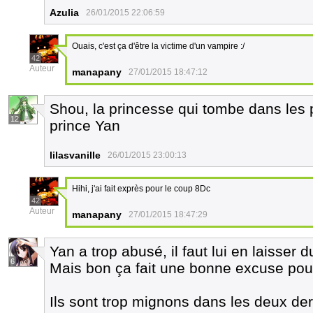
Azulia
26/01/2015 22:06:59
Ouais, c'est ça d'être la victime d'un vampire :/
42
Auteur
manapany
27/01/2015 18:47:12
Shou, la princesse qui tombe dans les
12
prince Yan
lilasvanille
26/01/2015 23:00:13
Hihi, j'ai fait exprès pour le coup 8Dc
42
Auteur
manapany
27/01/2015 18:47:29
Yan a trop abusé, il faut lui en laisser d
6
Mais bon ça fait une bonne excuse pour
Ils sont trop mignons dans les deux de