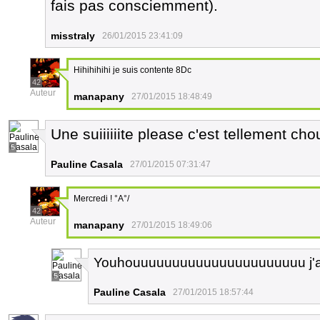
fais pas consciemment).
misstraly
26/01/2015 23:41:09
Hihihihihi je suis contente 8Dc
42
Auteur
manapany
27/01/2015 18:48:49
Une suiiiiiite please c'est tellement cho
5
Pauline Casala
27/01/2015 07:31:47
Mercredi ! °A°/
42
Auteur
manapany
27/01/2015 18:49:06
Youhouuuuuuuuuuuuuuuuuuuuuu j'ai 
5
Pauline Casala
27/01/2015 18:57:44