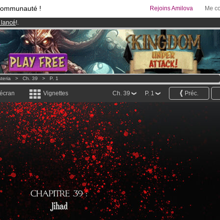
communauté !
Rejoins Amilova
Me co
 lancé
!.
95 euros
par mois !
Clique ici pour t'abonner
& Mangas
!
teria
>
Ch. 39
>
P. 1
 écran
Vignettes
Ch. 39
P. 1
Préc.