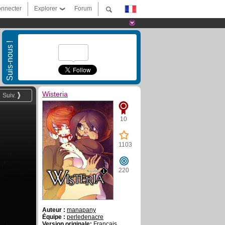
nnecter
Explorer
Forum
Suis-nous !
Wisteria
Suiv.
10
1103
220
Auteur :
manapany
Équipe :
perledenacre
Version originale:
Français