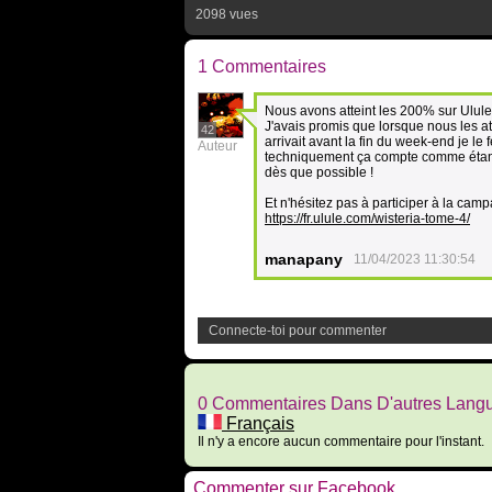
2098 vues
1 Commentaires
Nous avons atteint les 200% sur Ulule
J'avais promis que lorsque nous les att
42
arrivait avant la fin du week-end je le 
Auteur
techniquement ça compte comme étant
dès que possible !
Et n'hésitez pas à participer à la camp
https://fr.ulule.com/wisteria-tome-4/
manapany
11/04/2023 11:30:54
Connecte-toi pour commenter
0 Commentaires Dans D'autres Lang
Français
Il n'y a encore aucun commentaire pour l'instant.
Commenter sur Facebook