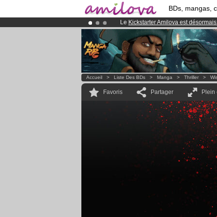
BDs, mangas, 
Le
Kickstarter Amilova est désormais
Abonnement premium: à partir de
3.
Déjà 100000
membres
et 1000
BDs 
Accueil
>
Liste Des BDs
>
Manga
>
Thriller
>
Wis
Favoris
Partager
Plein