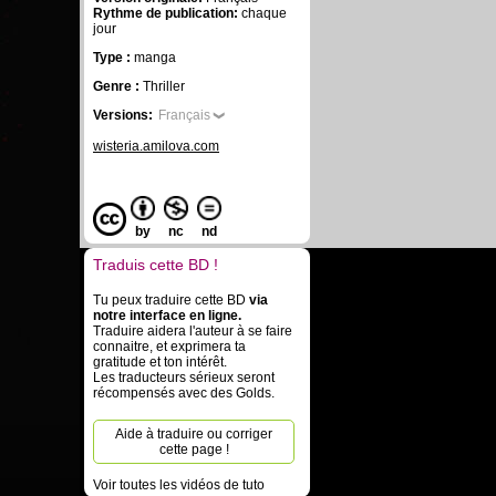
Rythme de publication:
chaque
jour
Type :
manga
Genre :
Thriller
Versions:
Français
wisteria.amilova.com
by
nc
nd
Traduis cette BD !
Tu peux traduire cette BD
via
notre interface en ligne.
Traduire aidera l'auteur à se faire
connaitre, et exprimera ta
gratitude et ton intérêt.
Les traducteurs sérieux seront
récompensés avec des Golds.
Aide à traduire ou corriger
cette page !
Voir toutes les vidéos de tuto