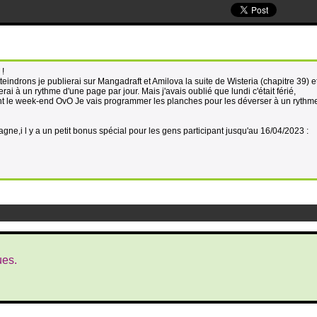
 !
eindrons je publierai sur Mangadraft et Amilova la suite de Wisteria (chapitre 39) et
ferai à un rythme d'une page par jour. Mais j'avais oublié que lundi c'était férié,
 le week-end OvO Je vais programmer les planches pour les déverser à un rythme
agne,i l y a un petit bonus spécial pour les gens participant jusqu'au 16/04/2023 :
ues.