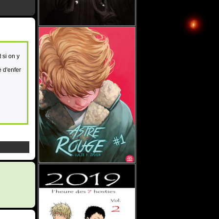
 si on y
 d'enfer