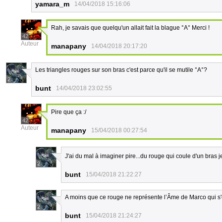
yamara_m
14/04/2018 15:16:06
Rah, je savais que quelqu'un allait fait la blague °A° Merci !
42
Auteur
manapany
14/04/2018 20:17:20
Les triangles rouges sur son bras c'est parce qu'il se mutile °A°?
2
bunt
14/04/2018 23:02:55
Pire que ça :/
42
Auteur
manapany
15/04/2018 00:27:54
J'ai du mal à imaginer pire...du rouge qui coule d'un bras 
2
bunt
15/04/2018 21:22:27
A moins que ce rouge ne représente l’Âme de Marco qui s'e
2
bunt
15/04/2018 21:24:27