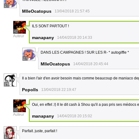
27
MlleOcatopus
13/04/2018 21:57:45
ILS SONT PARTOUT !
42
Auteur
manapany
14/04/2018 20:14:33
DANS LES CAMPAGNES ! SUR LES R- * autogiffle *
27
MlleOcatopus
14/04/2018 20:45:44
Il a bien l'air d'en avoir besoin mais comme beaucoup de maniaco depre
23
Popolls
13/04/2018 22:19:47
Oui, en effet :/) Il le dit cash à Shou qu'il a pas pris ses médocs 
42
Auteur
manapany
14/04/2018 20:15:02
Parfait. juste, parfait !
12