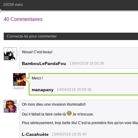
10039 vues
40 Commentaires
Connecte-toi pour commenter
Woua! C'est beau!
32
BambouLePandaFou
13/04/2018 18:05:36
Merci !
42
Auteur
manapany
14/04/2018 20:09:36
Oh mon dieu une invasion illuminatis!!
...
31
Oui il fallait la faire celle-là
Je m'excuse.
Plus sérieusement, trop belle illu! C'est la première fois qu'on voie
L-Cacahuète
13/04/2018 18:05:40