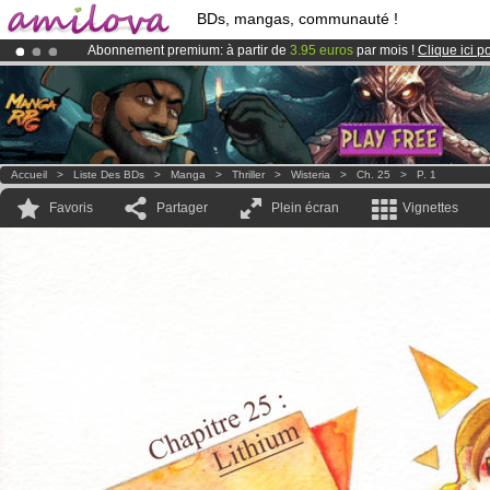
BDs, mangas, communauté !
Abonnement premium: à partir de
3.95 euros
par mois !
Clique ici p
Le
Kickstarter Amilova est désormais lancé
!.
Déjà 100000
membres
et 1000
BDs & Mangas
!
Accueil
>
Liste Des BDs
>
Manga
>
Thriller
>
Wisteria
>
Ch. 25
>
P. 1
Favoris
Partager
Plein écran
Vignettes