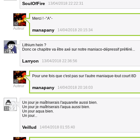
SoulOfFire
13/04/2018 22:22:31
Merci ! -°A°-
42
Auteur
manapany
14/04/2018 20:15:34
Lithium hein ?
Donc ce chapitre va être axé sur notre maniaco-dépressif préféré...
27
Larryon
13/04/2018 22:36:56
Pour une fois que c'est pas sur l'autre maniaque-tout court 8D
42
Auteur
manapany
14/04/2018 20:16:03
Un jour je maîtriserais l'aquarelle aussi bien.
Un jour je maîtriserais l'aqua aussi bien.
13
Un jour aqua bien.
Un jour...
Veillud
14/04/2018 01:55:40