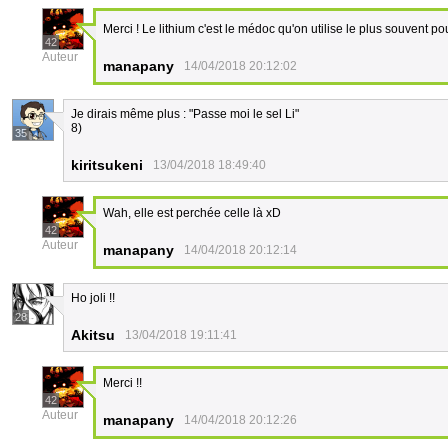
Merci ! Le lithium c'est le médoc qu'on utilise le plus souvent po
42
Auteur
manapany
14/04/2018 20:12:02
Je dirais même plus : "Passe moi le sel Li"
8)
35
kiritsukeni
13/04/2018 18:49:40
Wah, elle est perchée celle là xD
42
Auteur
manapany
14/04/2018 20:12:14
Ho joli !!
28
Akitsu
13/04/2018 19:11:41
Merci !!
42
Auteur
manapany
14/04/2018 20:12:26