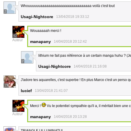
Whouuuuuuaaaaaaaaaaaaaaaaaaaaaaaaa voilà c'est tout
2
Usagi-Nightcore
13/04/2018 19:33:12
Wouaaaaah merci !
42
Auteur
manapany
14/04/2018 20:12:42
lithium ne fait pas référence à un certain manga huhu ? (Je 
2
Usagi-Nightcore
14/04/2018 21:16:08
J'adore tes aquarelles, c'est superbe ! En plus Marco c'est un perso 
13
lucief
13/04/2018 21:41:07
Merci !
Vu le potentiel sympathie qu'il a, il méritait bien une 
42
Auteur
manapany
14/04/2018 20:13:28
TRIANGLE ! ILLUMINATI !!