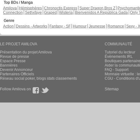
Top BDs / Manga
Amilova
Hémisphères
Chronoctis Express
Super Dragon Bros Z
Psychomant
Connection
Sethxfaye
Graped
Wisteria
Bienvenidos A República Gada
Only 
Genre
Action
Dessins - Artworks
Fantasy - SF
Humour
Jeunesse
Romance
Sexy - 
LE PROJET AMILOVA
COMMUNAUTÉ
Présentation du projet Amilova
Tutoriel du lecteur
Revue de presse
Évènements IRL
Espace Presse
Boutiques partenair
Bannières
Aider la communauté 
Devenir Annonceur
FAQ - Support
Partenaires Officiels
Monnaie virtuelle : l
Réseau social poker, blogs stats classements
CGU - Conditions d'ut
Follow Amilova on
Sitemap