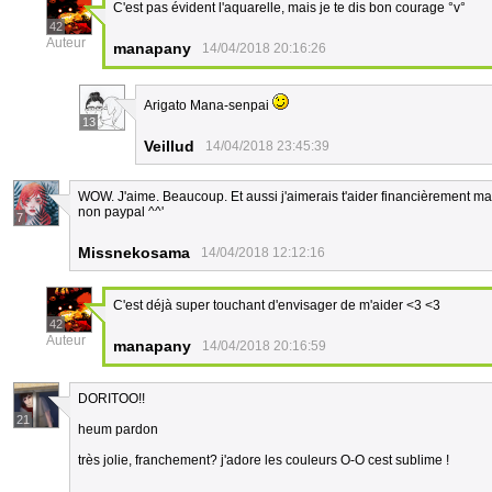
C'est pas évident l'aquarelle, mais je te dis bon courage °v°
42
Auteur
manapany
14/04/2018 20:16:26
Arigato Mana-senpai
13
Veillud
14/04/2018 23:45:39
WOW. J'aime. Beaucoup. Et aussi j'aimerais t'aider financièrement ma
non paypal ^^'
7
Missnekosama
14/04/2018 12:12:16
C'est déjà super touchant d'envisager de m'aider <3 <3
42
Auteur
manapany
14/04/2018 20:16:59
DORITOO!!
21
heum pardon
très jolie, franchement? j'adore les couleurs O-O cest sublime !