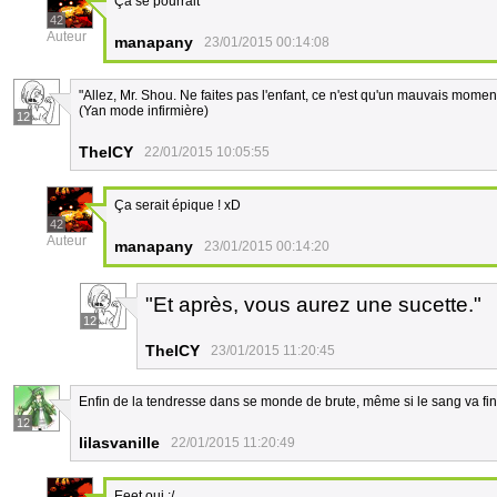
Ça se pourrait
42
Auteur
manapany
23/01/2015 00:14:08
"Allez, Mr. Shou. Ne faites pas l'enfant, ce n'est qu'un mauvais momen
(Yan mode infirmière)
12
TheICY
22/01/2015 10:05:55
Ça serait épique ! xD
42
Auteur
manapany
23/01/2015 00:14:20
"Et après, vous aurez une sucette."
12
TheICY
23/01/2015 11:20:45
Enfin de la tendresse dans se monde de brute, même si le sang va fini
12
lilasvanille
22/01/2015 11:20:49
Eeet oui :/