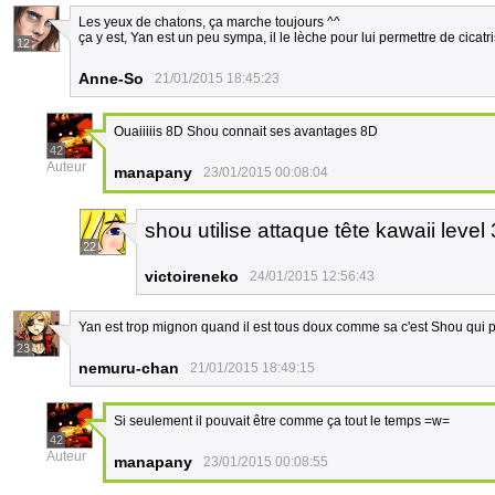
Les yeux de chatons, ça marche toujours ^^
ça y est, Yan est un peu sympa, il le lèche pour lui permettre de cicatri
12
Anne-So
21/01/2015 18:45:23
Ouaiiiiis 8D Shou connait ses avantages 8D
42
Auteur
manapany
23/01/2015 00:08:04
shou utilise attaque tête kawaii level
22
victoireneko
24/01/2015 12:56:43
Yan est trop mignon quand il est tous doux comme sa c'est Shou qui pe
23
nemuru-chan
21/01/2015 18:49:15
Si seulement il pouvait être comme ça tout le temps =w=
42
Auteur
manapany
23/01/2015 00:08:55