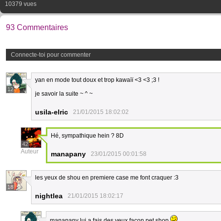
10379 vues
93 Commentaires
Connecte-toi pour commenter
yan en mode tout doux et trop kawaïï <3 <3 ;3 !
12
je savoir la suite ~ ^ ~
usila-elric
21/01/2015 18:02:02
Hé, sympathique hein ? 8D
42
Auteur
manapany
23/01/2015 00:01:58
les yeux de shou en premiere case me font craquer :3
18
nightlea
21/01/2015 18:02:17
manapany lui a fais des yeux façon pet shop