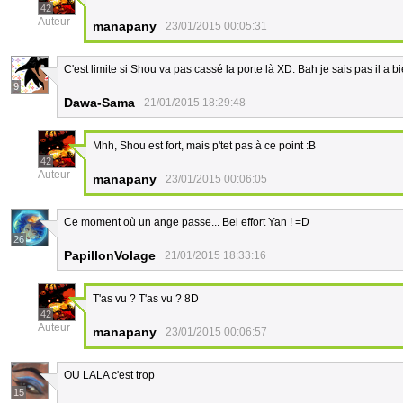
42
Auteur
manapany
23/01/2015 00:05:31
C'est limite si Shou va pas cassé la porte là XD. Bah je sais pas il a 
9
Dawa-Sama
21/01/2015 18:29:48
Mhh, Shou est fort, mais p'tet pas à ce point :B
42
Auteur
manapany
23/01/2015 00:06:05
Ce moment où un ange passe... Bel effort Yan ! =D
26
PapillonVolage
21/01/2015 18:33:16
T'as vu ? T'as vu ? 8D
42
Auteur
manapany
23/01/2015 00:06:57
OU LALA c'est trop
15