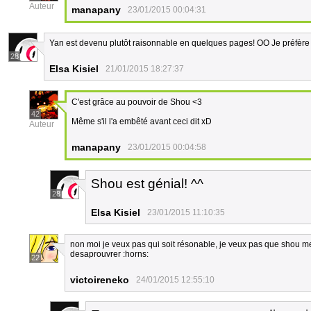
Auteur
manapany
23/01/2015 00:04:31
Yan est devenu plutôt raisonnable en quelques pages! OO Je préfère
28
Elsa Kisiel
21/01/2015 18:27:37
C'est grâce au pouvoir de Shou <3
42
Même s'il l'a embêté avant ceci dit xD
Auteur
manapany
23/01/2015 00:04:58
Shou est génial! ^^
28
Elsa Kisiel
23/01/2015 11:10:35
non moi je veux pas qui soit résonable, je veux pas que shou m
desaprouvrer :horns:
22
victoireneko
24/01/2015 12:55:10