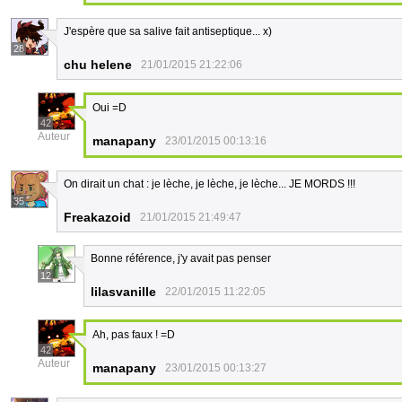
J'espère que sa salive fait antiseptique... x)
28
chu helene
21/01/2015 21:22:06
Oui =D
42
Auteur
manapany
23/01/2015 00:13:16
On dirait un chat : je lèche, je lèche, je lèche... JE MORDS !!!
35
Freakazoid
21/01/2015 21:49:47
Bonne référence, j'y avait pas penser
12
lilasvanille
22/01/2015 11:22:05
Ah, pas faux ! =D
42
Auteur
manapany
23/01/2015 00:13:27