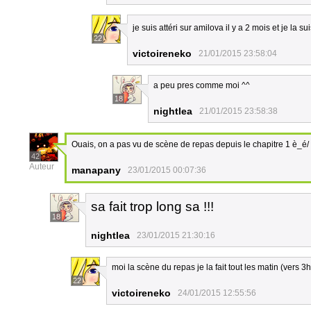
je suis attéri sur amilova il y a 2 mois et je la 
22
victoireneko
21/01/2015 23:58:04
a peu pres comme moi ^^
18
nightlea
21/01/2015 23:58:38
Ouais, on a pas vu de scène de repas depuis le chapitre 1 è_é/
42
Auteur
manapany
23/01/2015 00:07:36
sa fait trop long sa !!!
18
nightlea
23/01/2015 21:30:16
moi la scène du repas je la fait tout les matin (vers 3h
22
victoireneko
24/01/2015 12:55:56