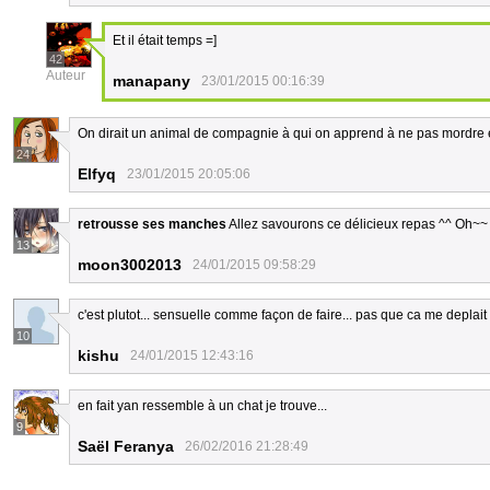
Et il était temps =]
42
Auteur
manapany
23/01/2015 00:16:39
On dirait un animal de compagnie à qui on apprend à ne pas mordre en
24
Elfyq
23/01/2015 20:05:06
retrousse ses manches
Allez savourons ce délicieux repas ^^ Oh~~ Y
13
moon3002013
24/01/2015 09:58:29
c'est plutot... sensuelle comme façon de faire... pas que ca me deplait e
10
kishu
24/01/2015 12:43:16
en fait yan ressemble à un chat je trouve...
9
Saël Feranya
26/02/2016 21:28:49