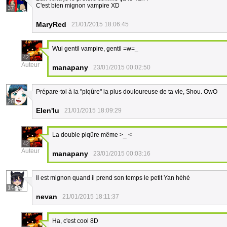
C'est bien mignon vampire XD
37
MaryRed
21/01/2015 18:06:45
Wui gentil vampire, gentil =w=_
42
Auteur
manapany
23/01/2015 00:02:50
Prépare-toi à la "piqûre" la plus douloureuse de ta vie, Shou. OwO
26
Elen'lu
21/01/2015 18:09:29
La double piqûre même >_ <
42
Auteur
manapany
23/01/2015 00:03:16
Il est mignon quand il prend son temps le petit Yan héhé
14
nevan
21/01/2015 18:11:37
Ha, c'est cool 8D