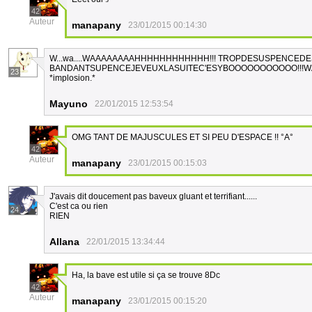
42
Auteur
manapany
23/01/2015 00:14:30
W...wa....WAAAAAAAAHHHHHHHHHHHH!!! TROPDESUSPENCED
BANDANTSUPENCEJEVEUXLASUITEC'ESYBOOOOOOOOOOO!!!W
23
*implosion.*
Mayuno
22/01/2015 12:53:54
OMG TANT DE MAJUSCULES ET SI PEU D'ESPACE !! °A°
42
Auteur
manapany
23/01/2015 00:15:03
J'avais dit doucement pas baveux gluant et terrifiant......
C'est ca ou rien
24
RIEN
Allana
22/01/2015 13:34:44
Ha, la bave est utile si ça se trouve 8Dc
42
Auteur
manapany
23/01/2015 00:15:20