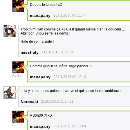
Depuis le temps ! xD
42
Auteur
manapany
23/01/2015 00:11:44
Trop mimi Yan comme ça <3 C'est quand même bien la douceur ...
Attention Shou serre les dents !
6
Hâte de voir la suite !
misstraly
21/01/2015 20:50:38
Comme quoi il peut être sage parfois :3
42
Auteur
manapany
23/01/2015 00:12:13
et là y a un de ses potes qui arrive et qui casse toute l'ambiance...
2
Nerosaki
21/01/2015 21:14:31
A 00h30 ?! xD
42
Auteur
manapany
23/01/2015 00:13:04