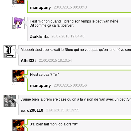
42
Auteur
manapany
23/01/2015 00:03:43
Il est mignon quand il prend son temps le petit Yan héhé
Dit comme ça ça fait pervert
9
Darklolita
20/07/2016 19:04:48
Mooooh c'est trop kawaii le Shou qui ne veut pas qu'on lui enlève son p
2
Alfel33t
21/01/2015 18:13:54
N'est ce pas ? ^w^
42
Auteur
manapany
23/01/2015 00:03:56
J'aime bien la première case où on a la vision de Yan avec un petit 
19
caro200110
21/01/2015 18:19:55
J'ai bien fait mon job alors ^0^
42