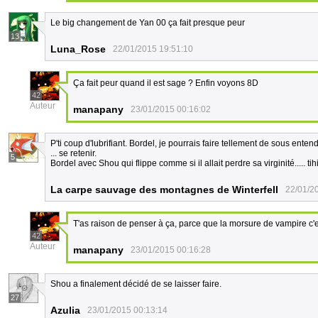
Le big changement de Yan 00 ça fait presque peur
13
Luna_Rose
22/01/2015 19:51:10
Ça fait peur quand il est sage ? Enfin voyons 8D
42
Auteur
manapany
23/01/2015 00:16:02
P'ti coup d'lubrifiant. Bordel, je pourrais faire tellement de sous ente
... se retenir.
5
Bordel avec Shou qui flippe comme si il allait perdre sa virginité..... tih
La carpe sauvage des montagnes de Winterfell
22/01/2
T'as raison de penser à ça, parce que la morsure de vampire 
42
Auteur
manapany
23/01/2015 00:16:28
Shou a finalement décidé de se laisser faire.
27
Azulia
23/01/2015 00:13:14