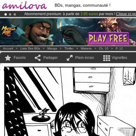
BDs, mangas, communauté !
Abonnement premium: à partir de
3.95 euros
par mois !
Clique ici p
Le
Kickstarter Amilova est désormais lancé
!.
Déjà 100000
membres
et 1000
BDs & Mangas
!
Accueil
>
Liste Des BDs
>
Manga
>
Thriller
>
Wisteria
>
Ch. 10
>
P. 12
Favoris
Partager
Plein écran
Vignettes