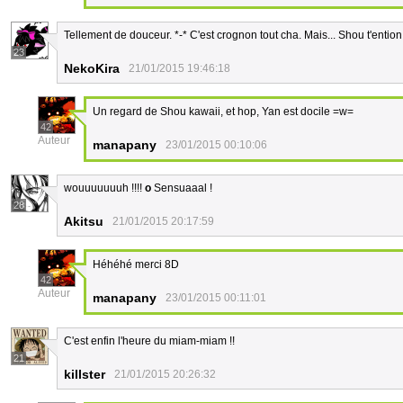
Tellement de douceur. *-* C'est crognon tout cha. Mais... Shou t'ention,
23
NekoKira
21/01/2015 19:46:18
Un regard de Shou kawaii, et hop, Yan est docile =w=
42
Auteur
manapany
23/01/2015 00:10:06
wouuuuuuuh !!!!
o
Sensuaaal !
28
Akitsu
21/01/2015 20:17:59
Héhéhé merci 8D
42
Auteur
manapany
23/01/2015 00:11:01
C'est enfin l'heure du miam-miam !!
21
killster
21/01/2015 20:26:32