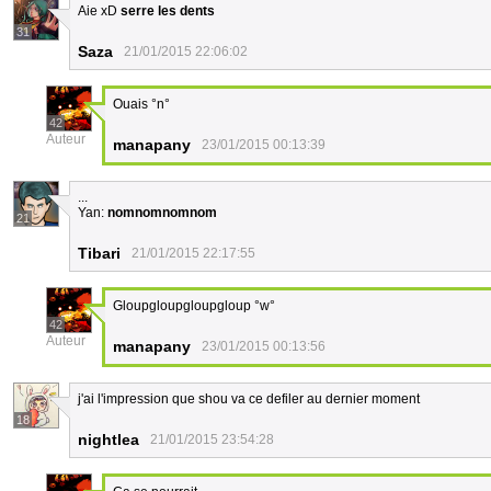
Aie xD
serre les dents
31
Saza
21/01/2015 22:06:02
Ouais °n°
42
Auteur
manapany
23/01/2015 00:13:39
...
Yan:
nomnomnomnom
21
Tibari
21/01/2015 22:17:55
Gloupgloupgloupgloup °w°
42
Auteur
manapany
23/01/2015 00:13:56
j'ai l'impression que shou va ce defiler au dernier moment
18
nightlea
21/01/2015 23:54:28