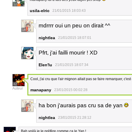
12
usila-elric
21/01/2015 18:03:43
mdrrrr oui un peu on dirait ^^
18
nightlea
21/01/2015 18:07:01
Pfrt, j'ai failli mourir ! XD
26
Elen'lu
21/01/2015 18:07:34
Cool, j'ai cru que l'air mignon allait pas se faire remarquer, c'est
42
Auteur
manapany
23/01/2015 00:02:28
ha bon j'aurais pas cru sa de yan
18
nightlea
23/01/2015 21:28:12
Bah voilà je le préfère comme ça le Yan !