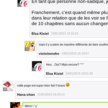
En tant que personne non-sadique,
28
Franchement, c'est quand même plus 
dans leur relation que de les voir se 
de 10 chapitres sans aucun changem
Elsa Kisiel
24/01/2015 16:16:20
mais il y a plein de manière différente de faire soufire
22
victoireneko
24/01/2015 16:19:07
Heu... Oui? Mais encore? °^°
28
Elsa Kisiel
24/01/2015 19:01:30
cette page est super bien fait !! bravo
30
Hana-chan
21/01/2015 18:29:13
Merci ! `u`