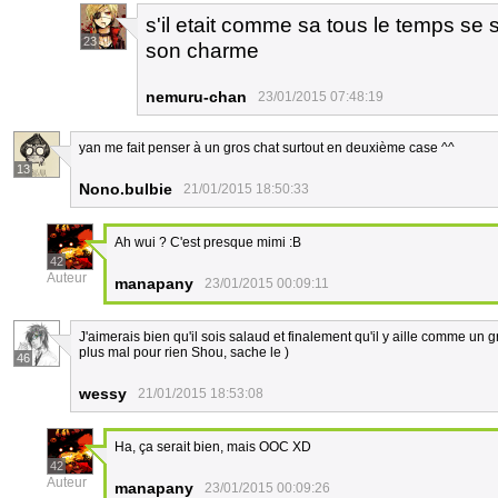
s'il etait comme sa tous le temps se s
23
son charme
nemuru-chan
23/01/2015 07:48:19
yan me fait penser à un gros chat surtout en deuxième case ^^
13
Nono.bulbie
21/01/2015 18:50:33
Ah wui ? C'est presque mimi :B
42
Auteur
manapany
23/01/2015 00:09:11
J'aimerais bien qu'il sois salaud et finalement qu'il y aille comme un
plus mal pour rien Shou, sache le )
46
wessy
21/01/2015 18:53:08
Ha, ça serait bien, mais OOC XD
42
Auteur
manapany
23/01/2015 00:09:26