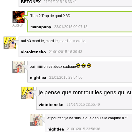
BETONEX
21/01/2015 18:33:41
Trop ? Trop de quoi ? 8D
42
Auteur
manapany
23/01/2015 00:07:13
oui <3 mord le, mord le, mord le, mord le,
22
victoireneko
21/01/2015 18:39:43
ouiiiiiiiiii on est deux sadique
18
nightlea
21/01/2015 23:54:50
je pense que mnt tout les gens qui su
22
victoireneko
21/01/2015 23:55:49
et pourtant je ne suis la que depuis le chapitre 8 ^^
18
nightlea
21/01/2015 23:56:36