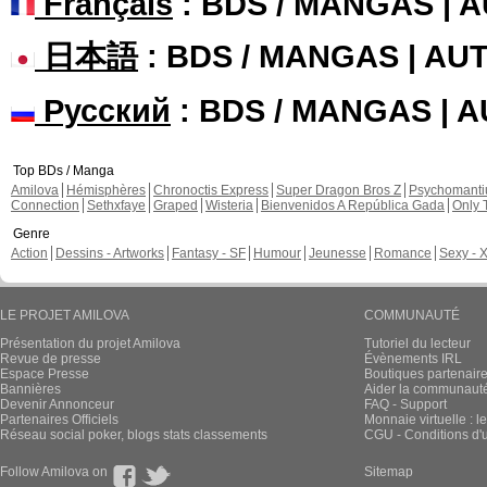
Français
: BDS / MANGAS | 
日本語
: BDS / MANGAS | A
Русский
: BDS / MANGAS | 
Top BDs / Manga
Amilova
Hémisphères
Chronoctis Express
Super Dragon Bros Z
Psychomant
Connection
Sethxfaye
Graped
Wisteria
Bienvenidos A República Gada
Only 
Genre
Action
Dessins - Artworks
Fantasy - SF
Humour
Jeunesse
Romance
Sexy - 
LE PROJET AMILOVA
COMMUNAUTÉ
Présentation du projet Amilova
Tutoriel du lecteur
Revue de presse
Évènements IRL
Espace Presse
Boutiques partenair
Bannières
Aider la communauté 
Devenir Annonceur
FAQ - Support
Partenaires Officiels
Monnaie virtuelle : l
Réseau social poker, blogs stats classements
CGU - Conditions d'ut
Follow Amilova on
Sitemap