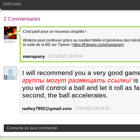
2433 vues
2 Commentaires
C'est parti pour un nouveau chapitre !
42
Wisteria peut continuer grâce au soutien fidèle et généreux des mécè
Auteur
la suite de la BD sur Tipeee !
https://fr.tipeee.com/manapany
manapany
02/11/2021 16:26:04
I will recommend you a very good game 
1
группы могут размещать ссылки!
is
you will control a ball and let it roll as
second, the ball accelerates.
radley7992@gmail.com
17/11/2021 05:58:32
Connecte-toi pour commenter