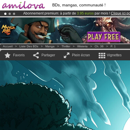
BDs, mangas, communauté !
Abonnement premium: à partir de
3.95 euros
par mois !
Clique ici p
Le
Kickstarter Amilova est désormais lancé
!.
Déjà 100000
membres
et 1000
BDs & Mangas
!
Accueil
>
Liste Des BDs
>
Manga
>
Thriller
>
Wisteria
>
Ch. 36
>
P. 1
Favoris
Partager
Plein écran
Vignettes