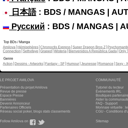
日本語
: BDS / MANGAS | A
Русский
: BDS / MANGAS | 
Top BDs / Manga
Amilova
Hémisphères
Chronoctis Express
Super Dragon Bros Z
Psychomant
Connection
Sethxfaye
Graped
Wisteria
Bienvenidos A República Gada
Only 
Genre
Action
Dessins - Artworks
Fantasy - SF
Humour
Jeunesse
Romance
Sexy - 
LE PROJET AMILOVA
COMMUNAUTÉ
Présentation du projet Amilova
Tutoriel du lecteur
Revue de presse
Évènements IRL
Espace Presse
Boutiques partenair
Bannières
Aider la communauté 
Devenir Annonceur
FAQ - Support
Partenaires Officiels
Monnaie virtuelle : l
Réseau social poker, blogs stats classements
CGU - Conditions d'ut
Follow Amilova on
Sitemap