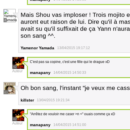
Mais Shou vas imploser ! Trois mojito 
8
auront eut raison de lui. Dire qu'il à ma
avait su qu'il suffixait de ça Yann n'au
son sang ^^.
Yamenor Yamada
13/04/2015 19:17:12
C'est pas sa copine, c'est une fille qui le drague xD
42
Auteur
manapany
14/04/2015 14:50:33
Oh bon sang, l'instant "je veux me cas
21
killster
13/04/2015 19:21:34
"Arrêtez de vouloir me caser >n <" ouais comme ça xD
42
Auteur
manapany
14/04/2015 14:51:00