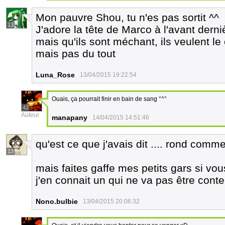
Mon pauvre Shou, tu n'es pas sortit ^^
13
J'adore la tête de Marco à l'avant derniè
mais qu'ils sont méchant, ils veulent le
mais pas du tout
Luna_Rose
13/04/2015 19:22:54
Ouais, ça pourrait finir en bain de sang °^°
42
Auteur
manapany
14/04/2015 14:51:46
qu'est ce que j'avais dit .... rond comm
13
mais faites gaffe mes petits gars si vo
j'en connait un qui ne va pas être cont
Nono.bulbie
13/04/2015 20:06:32