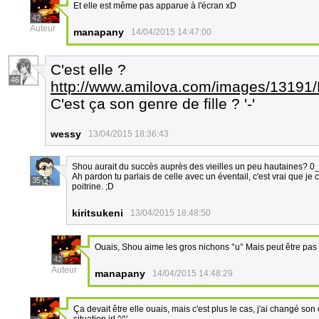
Et elle est même pas apparue à l'écran xD
42
Auteur
manapany
14/04/2015 14:47:00
C'est elle ?
46
http://www.amilova.com/images/13191
C'est ça son genre de fille ? '-'
wessy
13/04/2015 18:36:43
Shou aurait du succès auprès des vieilles un peu hautaines? 0
Ah pardon tu parlais de celle avec un éventail, c'est vrai que je 
35
poitrine. ;D
kiritsukeni
13/04/2015 18:48:50
Ouais, Shou aime les gros nichons °u° Mais peut être pa
42
Auteur
manapany
14/04/2015 14:48:29
Ça devait être elle ouais, mais c'est plus le cas, j'ai changé 