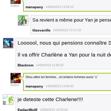
42
Auteur
manapany
14/04/2015 14:56:10
Sa revient a même pour Yan je pens
12
lilasvanille
14/04/2015 17:17:16
Loooool, nous qui pensions connaître S
30
Il va offrir Charlène a Yan pour la nuit 
Blackrom
14/04/2015 11:00:22
Shou attire les femmes....et certains hommes aussi `u`
42
Auteur
manapany
14/04/2015 14:56:45
je deteste cette Charlene!!!!
6
EwilanWollf
14/04/2015 14:53:54