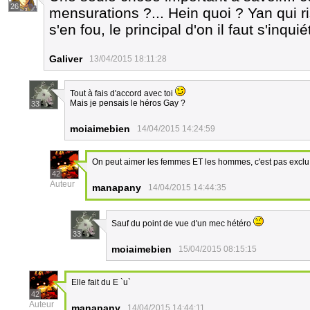
26
mensurations ?... Hein quoi ? Yan qui ri
s'en fou, le principal d'on il faut s'inquié
Galiver
13/04/2015 18:11:28
Tout à fais d'accord avec toi
Mais je pensais le héros Gay ?
33
moiaimebien
14/04/2015 14:24:59
On peut aimer les femmes ET les hommes, c'est pas exclu
42
Auteur
manapany
14/04/2015 14:44:35
Sauf du point de vue d'un mec hétéro
33
moiaimebien
15/04/2015 08:15:15
Elle fait du E `u`
42
Auteur
manapany
14/04/2015 14:44:11