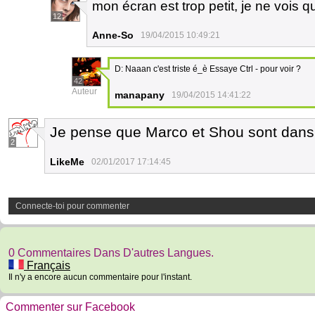
mon écran est trop petit, je ne vois qu
12
Anne-So
19/04/2015 10:49:21
D: Naaan c'est triste é_è Essaye Ctrl - pour voir ?
42
Auteur
manapany
19/04/2015 14:41:22
Je pense que Marco et Shou sont dans
2
LikeMe
02/01/2017 17:14:45
Connecte-toi pour commenter
0 Commentaires Dans D'autres Langues.
Français
Il n'y a encore aucun commentaire pour l'instant.
Commenter sur Facebook