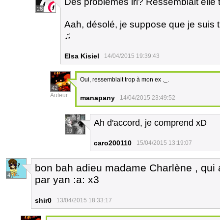
Des problèmes irl? Ressemblait elle 
28
Aah, désolé, je suppose que je suis t
♫
Elsa Kisiel
14/04/2015 19:39:43
Oui, ressemblait trop à mon ex ._.
42
Auteur
manapany
14/04/2015 23:49:52
Ah d'accord, je comprend xD
19
caro200110
15/04/2015 13:19:07
bon bah adieu madame Charlène , qui a
4
par yan :a: x3
shir0
13/04/2015 18:33:17