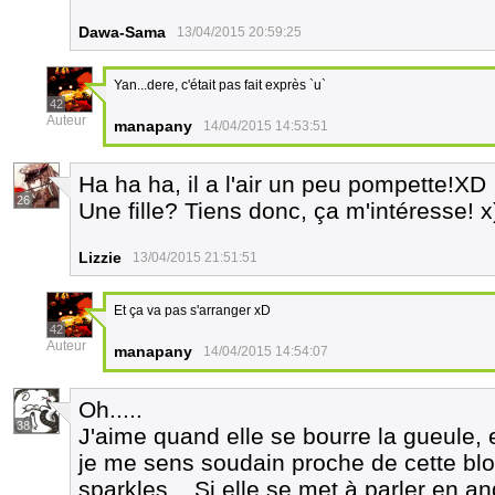
Dawa-Sama
13/04/2015 20:59:25
Yan...dere, c'était pas fait exprès `u`
42
Auteur
manapany
14/04/2015 14:53:51
Ha ha ha, il a l'air un peu pompette!XD
26
Une fille? Tiens donc, ça m'intéresse! x
Lizzie
13/04/2015 21:51:51
Et ça va pas s'arranger xD
42
Auteur
manapany
14/04/2015 14:54:07
Oh.....
38
J'aime quand elle se bourre la gueule, el
je me sens soudain proche de cette blo
sparkles... Si elle se met à parler en an