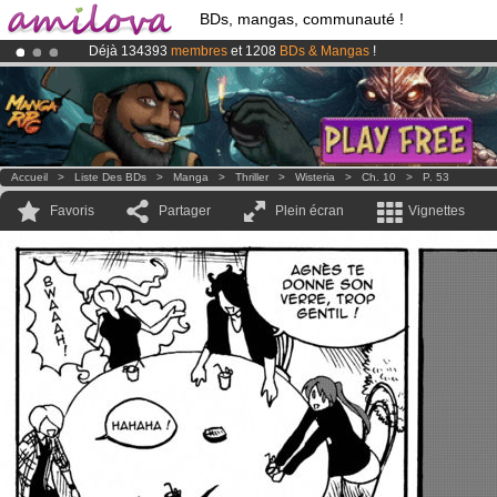
BDs, mangas, communauté !
Déjà 134393
membres
et 1208
BDs & Mangas
!
Abonnement premium: à partir de
3.95 euros
par mois !
Clique ici p
Le
Kickstarter Amilova est désormais lancé
!.
Accueil
>
Liste Des BDs
>
Manga
>
Thriller
>
Wisteria
>
Ch. 10
>
P. 53
Favoris
Partager
Plein écran
Vignettes