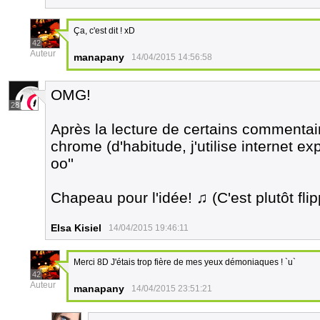
Ça, c'est dit ! xD
42
Auteur
manapany
14/04/2015 14:56:58
OMG!
28
Après la lecture de certains commentair
chrome (d'habitude, j'utilise internet ex
oo''
Chapeau pour l'idée! ♫ (C'est plutôt flipp
Elsa Kisiel
14/04/2015 19:46:11
Merci 8D J'étais trop fière de mes yeux démoniaques ! `u`
42
Auteur
manapany
14/04/2015 23:51:21