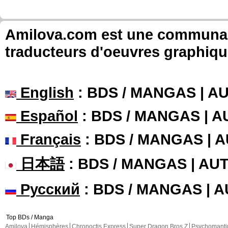
Amilova.com est une communauté
traducteurs d'oeuvres graphiqu
English
: BDS / MANGAS | 
Español
: BDS / MANGAS | 
Français
: BDS / MANGAS | 
日本語
: BDS / MANGAS | A
Русский
: BDS / MANGAS | 
Top BDs / Manga
Amilova
Hémisphères
Chronoctis Express
Super Dragon Bros Z
Psychomant