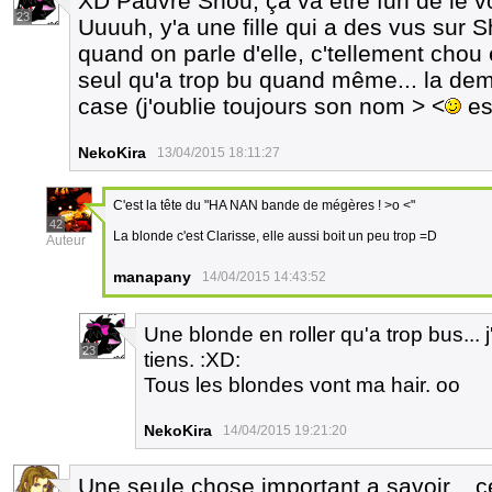
XD Pauvre Shou, ça va être fun de le voi
23
Uuuuh, y'a une fille qui a des vus sur S
quand on parle d'elle, c'tellement chou
seul qu'a trop bu quand même... la demo
case (j'oublie toujours son nom > <
est
NekoKira
13/04/2015 18:11:27
C'est la tête du "HA NAN bande de mégères ! >o <"
42
La blonde c'est Clarisse, elle aussi boit un peu trop =D
Auteur
manapany
14/04/2015 14:43:52
Une blonde en roller qu'a trop bus...
23
tiens. :XD:
Tous les blondes vont ma hair. oo
NekoKira
14/04/2015 19:21:20
Une seule chose important a savoir... c