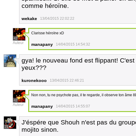
comme héroïne.
wekake
13/04/2015 22:02:22
Clarisse héroïne xD
42
Auteur
manapany
14/04/2015 14:54:32
gya! le nouveau fond est flippant! C'est
2
yeux???
kuronekooo
13/04/2015 22:46:21
Non non, tu ne psychote pas, il te regarde, il observe ton âme 
42
Auteur
manapany
14/04/2015 14:55:07
J'éspére que Shouh n'est pas du groupe 
21
mojito sinon.