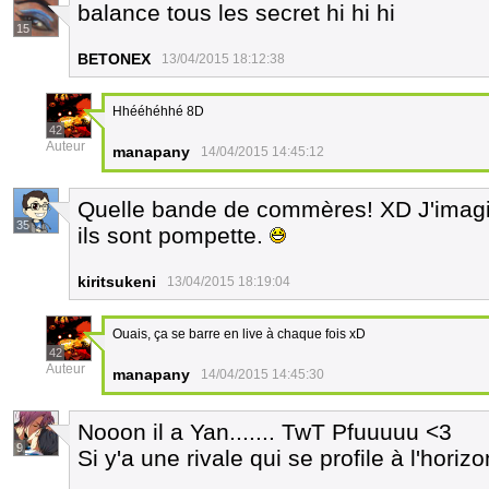
balance tous les secret hi hi hi
15
BETONEX
13/04/2015 18:12:38
Hhééhéhhé 8D
42
Auteur
manapany
14/04/2015 14:45:12
Quelle bande de commères! XD J'imagi
35
ils sont pompette.
kiritsukeni
13/04/2015 18:19:04
Ouais, ça se barre en live à chaque fois xD
42
Auteur
manapany
14/04/2015 14:45:30
Nooon il a Yan....... TwT Pfuuuuu <3
9
Si y'a une rivale qui se profile à l'horiz