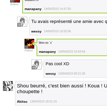
situation irl ^^'
42
Auteur
manapany
14/04/2015 14:47:55
Tu avais représenté une amie avec qu
46
wessy
14/04/2015 18:55:56
Mon ex `x`
42
Auteur
manapany
14/04/2015 23:43:54
Pas cool XD
46
wessy
15/04/2015 00:21:30
Shou beurré, c'est bien aussi ! Koua ! U
28
choupette !
Akitsu
13/04/2015 18:51:15