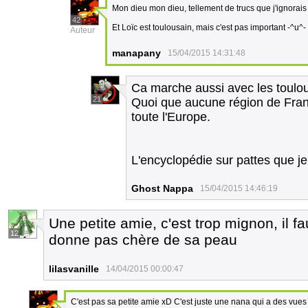
Mon dieu mon dieu, tellement de trucs que j'ignorais 
42
Et Loïc est toulousain, mais c'est pas important -^u^-
Auteur
manapany
15/04/2015 14:31:48
Ca marche aussi avec les toulousa
21
Quoi que aucune région de Fran
toute l'Europe.
L'encyclopédie sur pattes que je s
Ghost Nappa
15/04/2015 14:46:19
Une petite amie, c'est trop mignon, il f
12
donne pas chère de sa peau
lilasvanille
14/04/2015 00:00:47
C'est pas sa petite amie xD C'est juste une nana qui a des vues 