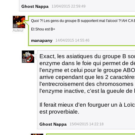
Ghost Nappa
13/04/2015 22:59:49
Quoi ?! Les gens du groupe B supportent mal l'alcool ?! AH C
42
Et Shou est B+
Auteur
manapany
14/04/2015 14:55:46
Exact, les asiatiques du groupe B so
21
enzyme dans le foie qui permet de dé
l'enzyme et celui pour le groupe AB
arrive cependant que les 2 caractére
l'entrecroisement des chromosomes pe
l'enzyme inactive, c'est la gueule de 
Il ferait mieux d'en fourguer un à Loïc
est proverbiale.
Ghost Nappa
15/04/2015 14:22:18