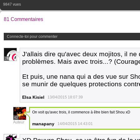
9847 vues
81 Commentaires
Connecte-toi pour commenter
J'allais dire qu'avec deux mojitos, il ne
28
problèmes. Mais avec trois...? (Courage
Et puis, une nana qui a des vue sur Sho
se munir de quelques protections contre
Elsa Kisiel
13/04/2015 18:07:39
On voit qu'avec trois, il commence à être bien fait Shou xD
42
Auteur
manapany
14/04/2015 14:43:01