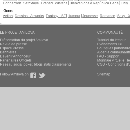
Connection
Sethxfaye
Graped
Wisteria
Bienvenidos A República Gada
Only 
Genre
Action
Dessins - Artworks
Fantasy - SF
Humour
Jeunesse
Romance
Sexy - 
LE PROJET AMILOVA
COMMUNAUTÉ
Présentation du projet Amilova
Tutoriel du lecteur
Revue de presse
Évènements IRL
Espace Presse
Boutiques partenair
Bannières
Aider la communauté 
Devenir Annonceur
FAQ - Support
Partenaires Officiels
Monnaie virtuelle : l
Réseau social poker, blogs stats classements
CGU - Conditions d'ut
Follow Amilova on
Sitemap