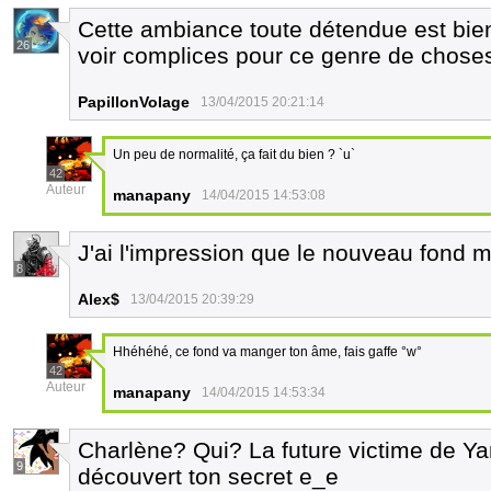
Cette ambiance toute détendue est bien 
26
voir complices pour ce genre de chose
PapillonVolage
13/04/2015 20:21:14
Un peu de normalité, ça fait du bien ? `u`
42
Auteur
manapany
14/04/2015 14:53:08
J'ai l'impression que le nouveau fond m
8
Alex$
13/04/2015 20:39:29
Hhéhéhé, ce fond va manger ton âme, fais gaffe °w°
42
Auteur
manapany
14/04/2015 14:53:34
Charlène? Qui? La future victime de Yan.
9
découvert ton secret e_e