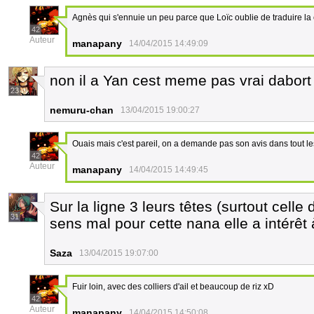
Agnès qui s'ennuie un peu parce que Loïc oublie de traduire la
42
Auteur
manapany
14/04/2015 14:49:09
non il a Yan cest meme pas vrai dabort 
23
nemuru-chan
13/04/2015 19:00:27
Ouais mais c'est pareil, on a demande pas son avis dans tout l
42
Auteur
manapany
14/04/2015 14:49:45
Sur la ligne 3 leurs têtes (surtout cell
31
sens mal pour cette nana elle a intérêt à
Saza
13/04/2015 19:07:00
Fuir loin, avec des colliers d'ail et beaucoup de riz xD
42
Auteur
manapany
14/04/2015 14:50:08