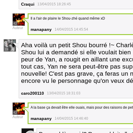
Craqui
13/04/2015 18:26:45
Il a l'air de plaire le Shou-zhé quand même xD
42
Auteur
manapany
14/04/2015 14:45:54
Aha voilà un petit Shou bourré !~ Charlèn
19
Shou lui a demandé si elle voulait bien r
peur de Yan, a rougit en aillant une ex
tout cas, Yan ne sera peut-être pas su
nouvelle! C'est pas grave, ça feras un
encore vu le personnage qu'on veux déj
caro200110
13/04/2015 18:31:03
A la base ça devait être elle ouais, mais pour des raisons de pe
42
Auteur
manapany
14/04/2015 14:46:40