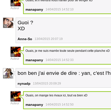
Ouais, et il viendra vous hanter pour se venger xD
42
Auteur
manapany
14/04/2015 14:52:10
Guoi ?
12
XD
Anne-So
13/04/2015 20:07:19
Ouais, je me suis marrée toute seule pendant cette planche xD
42
Auteur
manapany
14/04/2015 14:52:33
bon ben j'ai envie de dire : yan, c'est l
54
nynadp
13/04/2015 20:09:29
Ouais, on mange les rivaux ici, tout va bien xD
42
Auteur
manapany
14/04/2015 14:52:50