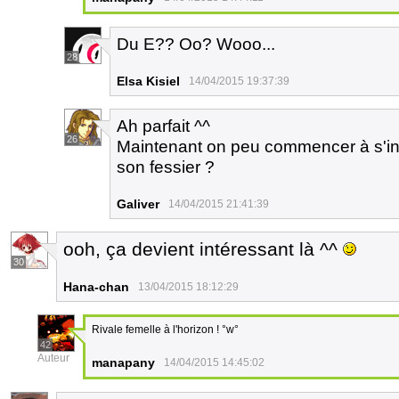
Du E?? Oo? Wooo...
28
Elsa Kisiel
14/04/2015 19:37:39
Ah parfait ^^
26
Maintenant on peu commencer à s'inqu
son fessier ?
Galiver
14/04/2015 21:41:39
ooh, ça devient intéressant là ^^
30
Hana-chan
13/04/2015 18:12:29
Rivale femelle à l'horizon ! °w°
42
Auteur
manapany
14/04/2015 14:45:02