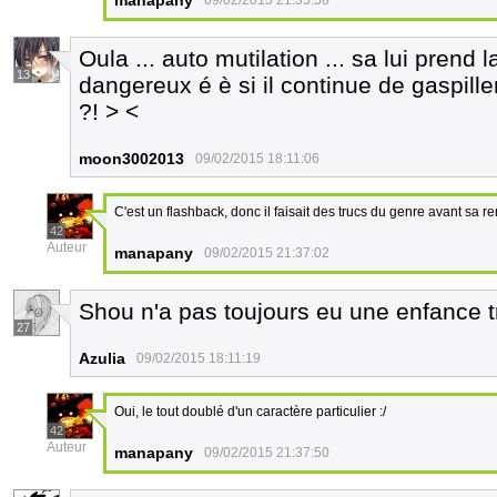
manapany
09/02/2015 21:35:58
Oula ... auto mutilation ... sa lui prend 
13
dangereux é è si il continue de gaspille
?! > <
moon3002013
09/02/2015 18:11:06
C'est un flashback, donc il faisait des trucs du genre avant sa r
42
Auteur
manapany
09/02/2015 21:37:02
Shou n'a pas toujours eu une enfance trè
27
Azulia
09/02/2015 18:11:19
Oui, le tout doublé d'un caractère particulier :/
42
Auteur
manapany
09/02/2015 21:37:50