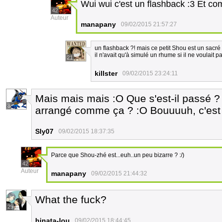
Wui wui c'est un flashback :3 Et co
42
Auteur
manapany
09/02/2015 21:57:27
un flashback ?! mais ce petit Shou est un sacr
il n'avait qu'à simulé un rhume si il ne voulait p
21
killster
09/02/2015 23:24:11
Mais mais mais :O Que s'est-il passé ?
8
arrangé comme ça ? :O Bouuuuh, c'est tr
Sly07
09/02/2015 18:37:35
Parce que Shou-zhé est...euh..un peu bizarre ? :/)
42
Auteur
manapany
09/02/2015 21:44:32
What the fuck?
29
hinata-lou
09/02/2015 18:44:45