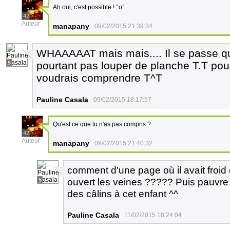
Ah oui, c'est possible ! °o°
42
Auteur
manapany
09/02/2015 21:39:34
WHAAAAAT mais mais.... Il se passe quo
5
pourtant pas louper de planche T.T po
voudrais comprendre T^T
Pauline Casala
09/02/2015 18:17:57
Qu'est ce que tu n'as pas compris ?
42
Auteur
manapany
09/02/2015 21:40:32
comment d'une page où il avait froid 
ouvert les veines ????? Puis pauvre S
5
des câlins à cet enfant ^^
Pauline Casala
11/02/2015 18:24:04