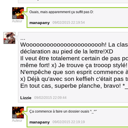
Ouais, mais apparemment ça suffit pas D:
42
Auteur
manapany
09/02/2015 22:19:54
...
26
Wooooooooooooooooooooooh! La classe!
déclaration au pied de la lettre!XD
Il veut être totalement certain de pas po
même fort! x) Je trouve ça trooop stylé!
N'empêche que son esprit commence à 
x) Déjà qu'avec son keffieh c'était pas t
En tout cas, superbe planche, bravo! *_
Lizzie
09/02/2015 22:09:44
Ça commence à faire un dossier ouais ^_^"
42
Auteur
manapany
09/02/2015 22:19:19