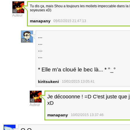
Tu dis ça, mais Shou a toujours les mollets impeccable dans la 
soyeuses xD)
42
Auteur
manapany
09/02/2015 21:47:13
...
35
...
...
...
* Elle m'a cloué le bec là... * °_°
kiritsukeni
10/02/2015 13:05:41
Je décooonne ! =D C'est juste que 
42
xD
Auteur
manapany
10/02/2015 13:37:46