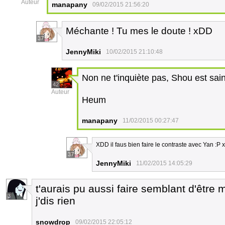
Auteur
manapany
09/02/2015 21:56:20
Méchante ! Tu mes le doute ! xDD
37
JennyMiki
10/02/2015 21:10:48
Non ne t'inquiète pas, Shou est sain
42
Auteur
Heum
manapany
11/02/2015 00:27:47
XDD il faus bien faire le contraste avec Yan :P 
37
JennyMiki
11/02/2015 14:05:29
t'aurais pu aussi faire semblant d'être
3
j'dis rien
snowdrop
09/02/2015 22:05:12