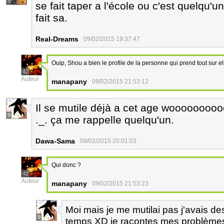
5
se fait taper a l'école ou c'est quelqu'u
fait sa.
Real-Dreams
09/02/2015 19:37:47
Ouip, Shou a bien le profile de la personne qui prend tout sur el
42
Auteur
manapany
09/02/2015 21:53:12
Il se mutile déjà a cet age wooooooo
9
._. ça me rappelle quelqu'un.
Dawa-Sama
09/02/2015 20:01:03
Qui donc ?
42
Auteur
manapany
09/02/2015 21:53:23
Moi mais je me mutilai pas j'avais d
9
temps XD je racontes mes problèmes 