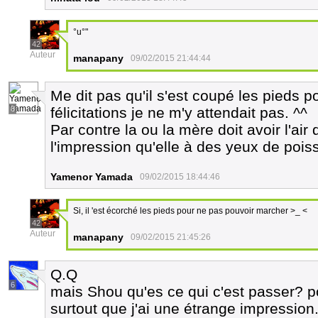
°u°"
42
Auteur
manapany
09/02/2015 21:44:44
Me dit pas qu'il s'est coupé les pieds 
8
félicitations je ne m'y attendait pas. ^^
Par contre la ou la mère doit avoir l'air 
l'impression qu'elle à des yeux de pois
Yamenor Yamada
09/02/2015 18:44:46
Si, il 'est écorché les pieds pour ne pas pouvoir marcher >_ <
42
Auteur
manapany
09/02/2015 21:45:26
Q.Q
6
mais Shou qu'es ce qui c'est passer? p
surtout que j'ai une étrange impression..