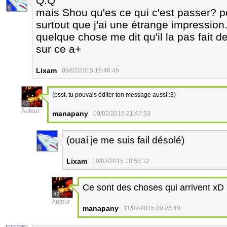
Q.Q
6
mais Shou qu'es ce qui c'est passer? p
surtout que j'ai une étrange impression..
quelque chose me dit qu'il la pas fait de
sur ce a+
Lixam
09/02/2015 18:46:45
(psst, tu pouvais éditer ton message aussi :3)
42
Auteur
manapany
09/02/2015 21:47:33
(ouai je me suis fail désolé)
6
Lixam
10/02/2015 18:55:12
Ce sont des choses qui arrivent xD
42
Auteur
manapany
11/02/2015 00:26:40