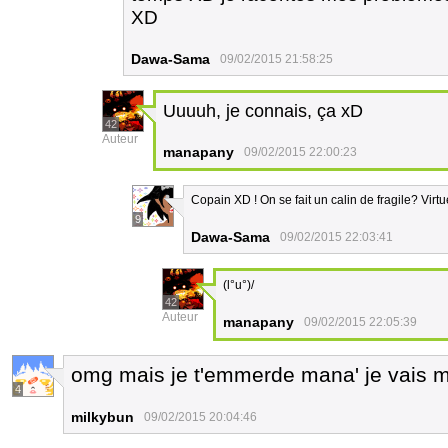
XD
Dawa-Sama
09/02/2015 21:58:25
Uuuuh, je connais, ça xD
42
Auteur
manapany
09/02/2015 22:00:23
Copain XD ! On se fait un calin de fragile? Virtu
9
Dawa-Sama
09/02/2015 22:03:41
(l°u°)/
42
Auteur
manapany
09/02/2015 22:05:39
omg mais je t'emmerde mana' je vais me
4
milkybun
09/02/2015 20:04:46