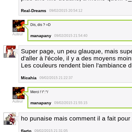
Real-Dreams
09/02/2015 20:54:12
Dis, dis ? =D
42
Auteur
manapany
09/02/2015 21:54:40
Super page, un peu glauque, mais super
2
d'aller à l'école, il y a des moyens moin
Les couleurs rendent bien l'ambiance d
Micahia
09/02/2015 21:22:37
Merci ! \^.^/
42
Auteur
manapany
09/02/2015 21:55:15
ho punaise mais comment il a fait pour
3
flarto
09/02/2015 21:31:05