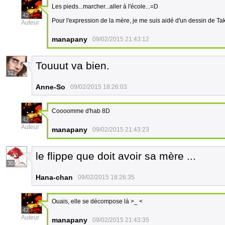
Les pieds...marcher...aller à l'école...=D
42
Pour l'expression de la mère, je me suis aidé d'un dessin de Ta
Auteur
manapany
09/02/2015 21:43:12
Touuut va bien.
12
Anne-So
09/02/2015 18:26:03
Coooomme d'hab 8D
42
Auteur
manapany
09/02/2015 21:43:23
le flippe que doit avoir sa mère ...
30
Hana-chan
09/02/2015 18:26:35
Ouais, elle se décompose là >_ <
42
Auteur
manapany
09/02/2015 21:43:35