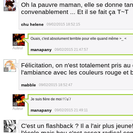
Oh la pauvre maman, elle se donne tant
28
convenablement ... Et il se fait ça T~T
chu helene
09/02/2015 18:52:15
Ouais, c'est absolument terrible pour elle quand même >_ <
42
Auteur
manapany
09/02/2015 21:47:57
Félicitation, on n'est totalement pris a
11
l'ambiance avec les couleurs rouge et b
mabble
09/02/2015 18:52:47
Je suis fière de moi ! \`u`/
42
Auteur
manapany
09/02/2015 21:49:11
C'est un flashback ? Il a l'air plus jeune
28
l'école mais heu c'est assez radical co