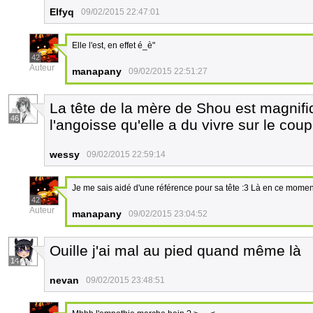
Elfyq
09/02/2015 22:47:01
Elle l'est, en effet é_è"
42
Auteur
manapany
09/02/2015 22:51:27
La tête de la mère de Shou est magnif
46
l'angoisse qu'elle a du vivre sur le coup
wessy
09/02/2015 22:59:14
Je me sais aidé d'une référence pour sa tête :3 Là en ce mome
42
Auteur
manapany
09/02/2015 23:04:52
Ouille j'ai mal au pied quand même là
14
nevan
09/02/2015 23:48:51