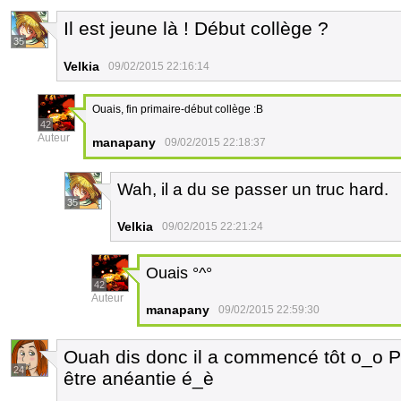
Il est jeune là ! Début collège ?
35
Velkia
09/02/2015 22:16:14
Ouais, fin primaire-début collège :B
42
Auteur
manapany
09/02/2015 22:18:37
Wah, il a du se passer un truc hard.
35
Velkia
09/02/2015 22:21:24
Ouais °^°
42
Auteur
manapany
09/02/2015 22:59:30
Ouah dis donc il a commencé tôt o_o 
24
être anéantie é_è