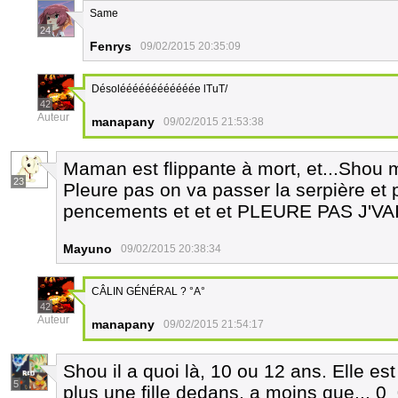
Same
24
Fenrys
09/02/2015 20:35:09
Désoléééééééééééée lTuT/
42
Auteur
manapany
09/02/2015 21:53:38
Maman est flippante à mort, et...Shou 
23
Pleure pas on va passer la serpière et 
pencements et et et PLEURE PAS J'VA
Mayuno
09/02/2015 20:38:34
CÂLIN GÉNÉRAL ? °A°
42
Auteur
manapany
09/02/2015 21:54:17
Shou il a quoi là, 10 ou 12 ans. Elle e
5
plus une fille dedans, a moins que... 0_