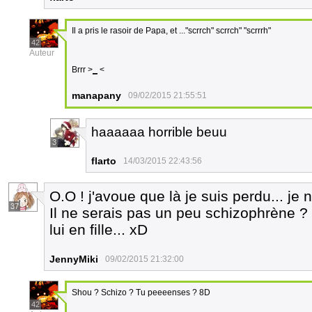
Il a pris le rasoir de Papa, et ..."scrrch" scrrch" "scrrrh"
42
Auteur
Brrr >
_
<
manapany
09/02/2015 21:55:51
haaaaaa horrible beuu
3
flarto
14/03/2015 22:43:56
O.O ! j'avoue que là je suis perdu... je
37
Il ne serais pas un peu schizophrène ? 
lui en fille... xD
JennyMiki
09/02/2015 21:32:00
Shou ? Schizo ? Tu peeeenses ? 8D
42