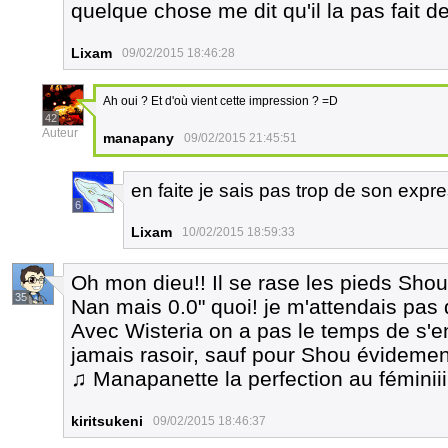
quelque chose me dit qu'il la pas fait de
Lixam
09/02/2015 18:46:28
Ah oui ? Et d'où vient cette impression ? =D
42
Auteur
manapany
09/02/2015 21:45:51
en faite je sais pas trop de son expre
6
Lixam
10/02/2015 18:59:33
Oh mon dieu!! Il se rase les pieds Shou
35
Nan mais 0.0" quoi! je m'attendais pas 
Avec Wisteria on a pas le temps de s'e
jamais rasoir, sauf pour Shou évidemen
♫ Manapanette la perfection au féminiii
kiritsukeni
09/02/2015 18:46:37