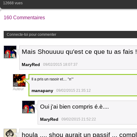
12668 vues
160 Commentaires
Connecte-toi pour commenter
Mais Shouuuu qu'est ce que tu as fais !
37
MaryRed
09/02/2015 18:07:37
Il a pris un rasoir et.... °n°'
42
Auteur
manapany
09/02/2015 21:35:12
Oui j'ai bien compris é.è....
37
MaryRed
09/02/2015 21:52:22
houla .... shou aurait un passif ... comp