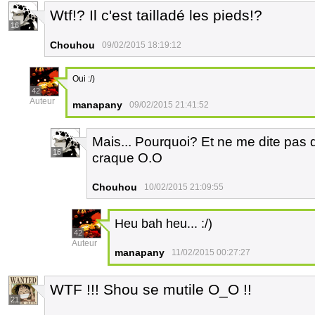
Wtf!? Il c'est tailladé les pieds!?
16
Chouhou
09/02/2015 18:19:12
Oui :/)
42
Auteur
manapany
09/02/2015 21:41:52
Mais... Pourquoi? Et ne me dite pas d
16
craque O.O
Chouhou
10/02/2015 21:09:55
Heu bah heu... :/)
42
Auteur
manapany
11/02/2015 00:27:27
WTF !!! Shou se mutile O_O !!
21