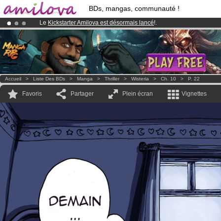
BDs, mangas, communauté !
Le
Kickstarter Amilova est désormais lancé
!.
Déjà 134393
membres
et 1208
BDs & Mangas
!
Abonnement premium: à partir de
3.95 euros
par mois !
Clique ici p
Accueil
>
Liste Des BDs
>
Manga
>
Thriller
>
Wisteria
>
Ch. 10
>
P. 22
Favoris
Partager
Plein écran
Vignettes