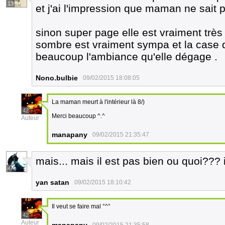
13
et j'ai l'impression que maman ne sait
sinon super page elle est vraiment très
sombre est vraiment sympa et la case du 
beaucoup l'ambiance qu'elle dégage .
Nono.bulbie
09/02/2015 18:08:05
La maman meurt à l'intérieur là 8/)
42
Merci beaucoup ^.^
Auteur
manapany
09/02/2015 21:35:47
mais... mais il est pas bien ou quoi??? 
4
yan satan
09/02/2015 18:10:42
Il veut se faire mal °^°
42
Auteur