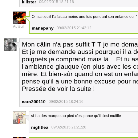
killster
09/02/2015 18:21:16
On sait qu'il l'a fait au moins une fois pendant son enfance oui ^
42
Auteur
manapany
09/02/2015 21:42:12
Mon câlin n'a pas suffit T-T je me dema
19
Et je me demande aussi pourquoi il a d
poignets je comprend mais là... Et tu as
l'ambiance glauque (en plus avec les cou
mère. Et bien-sûr quand on est un enfan
pense qu'il a une bonne excuse pour ne 
Pressée de voir la suite !
caro200110
09/02/2015 18:24:16
si il a des marque au pied c'est parce qu'il c'est mutille
18
nightlea
09/02/2015 21:21:26