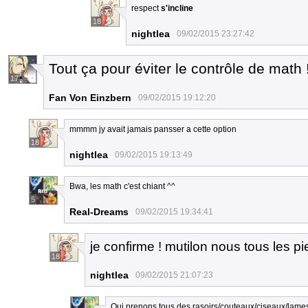
respect
s'incline
18
nightlea
09/02/2015 23:27:42
Tout ça pour éviter le contrôle de math 
17
Fan Von Einzbern
09/02/2015 19:12:20
mmmm jy avait jamais pansser a cette option
18
nightlea
09/02/2015 19:13:49
Bwa, les math c'est chiant ^^
5
Real-Dreams
09/02/2015 19:34:41
je confirme ! mutilon nous tous les pi
18
nightlea
09/02/2015 21:07:23
Oui prenons tous des rasoirs/couteaux/ciseaux/lames d