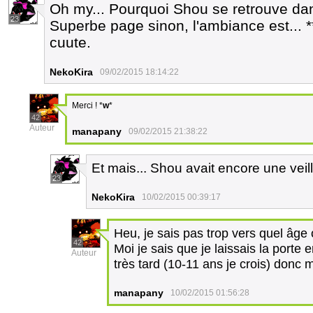
Oh my... Pourquoi Shou se retrouve dans
23
Superbe page sinon, l'ambiance est... *
cuute.
NekoKira
09/02/2015 18:14:22
Merci ! *
w
*
42
Auteur
manapany
09/02/2015 21:38:22
Et mais... Shou avait encore une vei
23
NekoKira
10/02/2015 00:39:17
Heu, je sais pas trop vers quel âge o
42
Moi je sais que je laissais la porte 
Auteur
très tard (10-11 ans je crois) donc 
manapany
10/02/2015 01:56:28