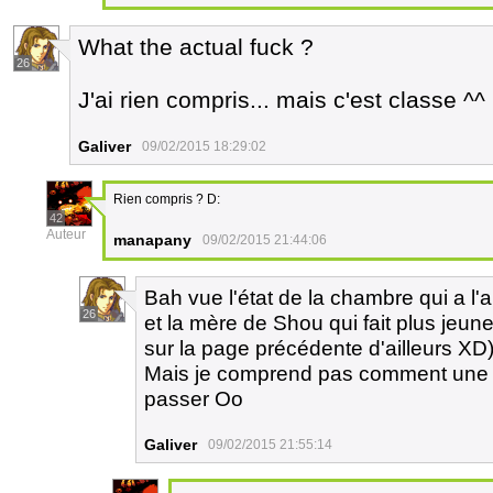
What the actual fuck ?
26
J'ai rien compris... mais c'est classe ^^
Galiver
09/02/2015 18:29:02
Rien compris ? D:
42
Auteur
manapany
09/02/2015 21:44:06
Bah vue l'état de la chambre qui a l'ai
26
et la mère de Shou qui fait plus jeun
sur la page précédente d'ailleurs XD)
Mais je comprend pas comment une tell
passer Oo
Galiver
09/02/2015 21:55:14