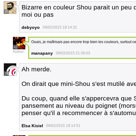
Bizarre en couleur Shou parait un peu di
35
moi ou pas
debyoyo
09/02/2015 18:14:31
Ouais, je maîtrisais pas encore trop bien les couleurs, surtout
42
Auteur
manapany
09/02/2015 21:39:03
Ah merde.
28
On dirait que mini-Shou s'est mutilé ave
Du coup, quand elle s'appercevra que 
pansement au niveau du poignet (morsur
penser qu'il a recommencer à s'automut
Elsa Kisiel
09/02/2015 18:14:51