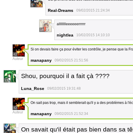
5
Real-Dreams
09/02/2015 21:24:34
alllllllleeeeeerrrrrr
18
nightlea
10/02/2015 14:10:10
Si on devais faire ça pour éviter les contrôle, je pense que la 
42
Auteur
manapany
09/02/2015 21:51:56
Shou, pourquoi il a fait çà ????
13
Luna_Rose
09/02/2015 19:31:48
On sait pas trop, mais il semblerait qu'il y a des problèmes à l'é
42
Auteur
manapany
09/02/2015 21:52:34
On savait qu'il était pas bien dans sa tê