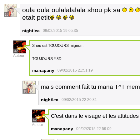
oula oula oulalalalala shou pk sa
18
etait petit
nightlea
09/02/2015 19:05:35
Shou est TOUJOURS mignon.
42
Auteur
TOUJOURS !! 8D
manapany
09/02/2015 21:51:19
mais comment fait tu mana T^T meme qu
18
nightlea
09/02/2015 22:20:31
C'est dans le visage et les attitudes
42
Auteur
manapany
09/02/2015 22:59:09