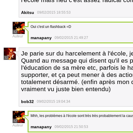
Akitsu
09/02/2015 18:55:53
Oui c'est un flashback =D
42
Auteur
manapany
09/02/2015 21:49:27
Je parie sur du harcelement à l'école, j
32
Quand au message qui disent qu'il es pa
l'éducation de sa mère etc, parfois le 
supporter, et ça peut mener à des act
totalement désarmé. (enfin après mon di
vraiment vu juste bien entendu)
bob32
09/02/2015 19:04:34
Mhh, les problèmes à l'école sont très très probablement la cau
42
Auteur
manapany
09/02/2015 21:50:53