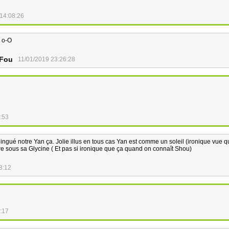
14:08:26
? o-O
Fou
11/01/2019 23:26:28
:53
ngué notre Yan ça. Jolie illus en tous cas Yan est comme un soleil (ironique vue qu
 sous sa Glycine ( Et pas si ironique que ça quand on connaît Shou)
8:12
:17