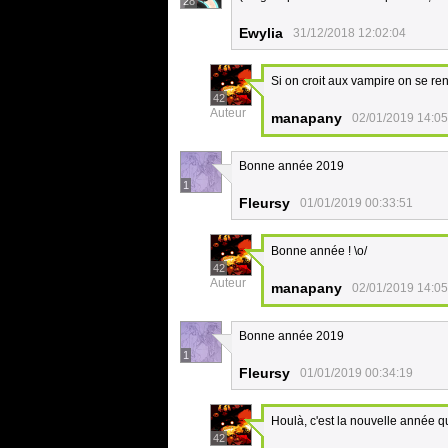
28
Ewylia
31/12/2018 12:02:04
Si on croit aux vampire on se ren
42
Auteur
manapany
02/01/2019 14:05
Bonne année 2019
1
Fleursy
01/01/2019 00:33:51
Bonne année ! \o/
42
Auteur
manapany
02/01/2019 14:05
Bonne année 2019
1
Fleursy
01/01/2019 00:34:19
Houlà, c'est la nouvelle année 
42