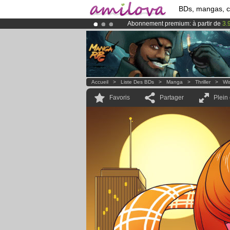
BDs, mangas, 
Abonnement premium: à partir de
3.
Le
Kickstarter Amilova est désormais
Déjà 100000
membres
et 1000
BDs 
Accueil
>
Liste Des BDs
>
Manga
>
Thriller
>
Wis
Favoris
Partager
Plein