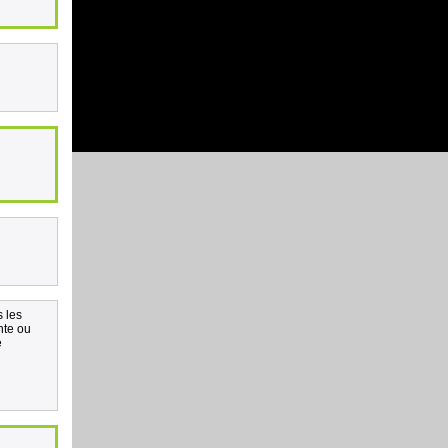
s les
nte ou
e