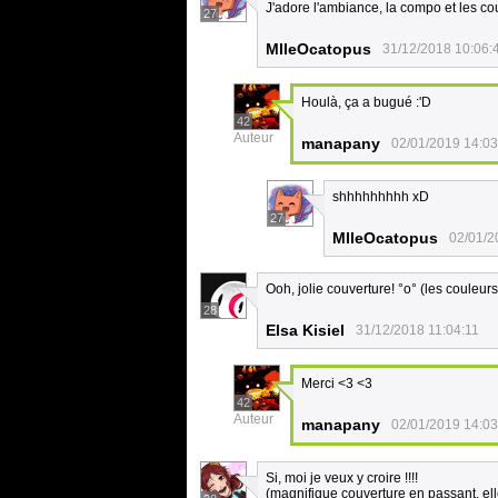
J'adore l'ambiance, la compo et les co
27
MlleOcatopus
31/12/2018 10:06:
Houlà, ça a bugué :'D
42
Auteur
manapany
02/01/2019 14:03
shhhhhhhhh xD
27
MlleOcatopus
02/01/2
Ooh, jolie couverture! °o° (les couleurs
28
Elsa Kisiel
31/12/2018 11:04:11
Merci <3 <3
42
Auteur
manapany
02/01/2019 14:03
Si, moi je veux y croire !!!!
(magnifique couverture en passant, ell