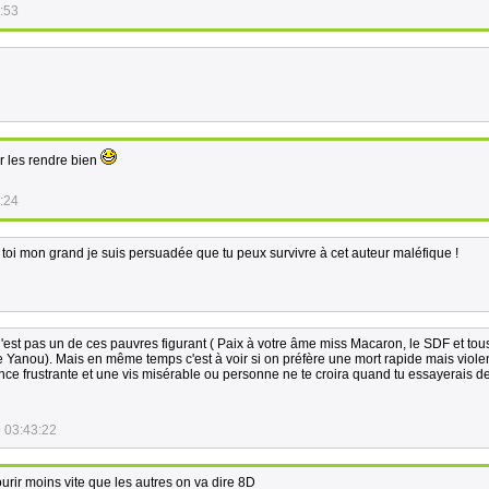
:53
ur les rendre bien
:24
n toi mon grand je suis persuadée que tu peux survivre à cet auteur maléfique !
'est pas un de ces pauvres figurant ( Paix à votre âme miss Macaron, le SDF et tou
e Yanou). Mais en même temps c'est à voir si on préfère une mort rapide mais viole
nce frustrante et une vis misérable ou personne ne te croira quand tu essayerais d
 03:43:22
rir moins vite que les autres on va dire 8D