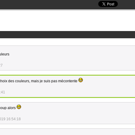
uleurs
27
e choix des couleurs, mais je suis pas mécontente
:41
coup alors
019 16:54:18