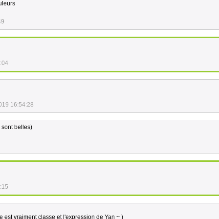
uleurs
49
:04
019 16:54:28
 sont belles)
:15
e est vraiment classe et l'expression de Yan ~ )