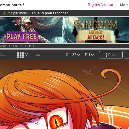
communauté !
Rejoins Amilova
Me co
95 euros
par mois !
Clique ici pour t'abonner
 lancé
!.
& Mangas
!
teria
>
Ch. 27
>
P. 1
 écran
Vignettes
Ch. 27
P. 1
Préc.