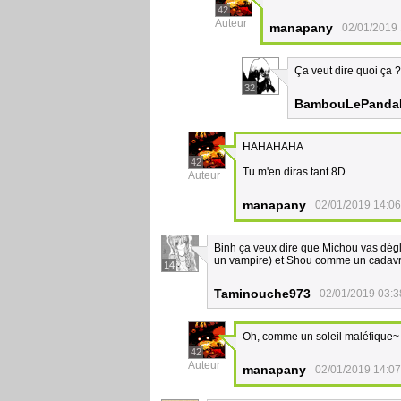
42
Auteur
manapany
02/01/2019 
Ça veut dire quoi ça 
32
BambouLePanda
HAHAHAHA
42
Tu m'en diras tant 8D
Auteur
manapany
02/01/2019 14:06
Binh ça veux dire que Michou vas dégli
un vampire) et Shou comme un cadavre
14
Taminouche973
02/01/2019 03:3
Oh, comme un soleil maléfique~
42
Auteur
manapany
02/01/2019 14:07