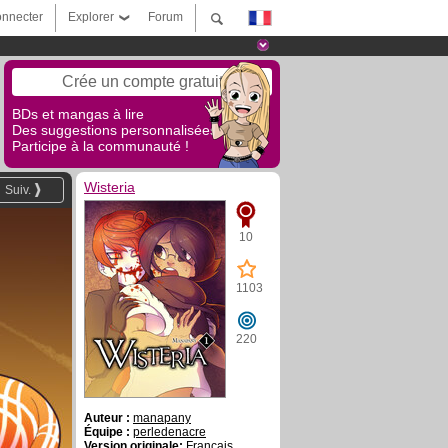
nnecter
Explorer
Forum
Crée un compte gratuit
BDs et mangas à lire
Des suggestions personnalisées !
Participe à la communauté !
Wisteria
Suiv.
10
1103
220
Auteur :
manapany
Équipe :
perledenacre
Version originale:
Français