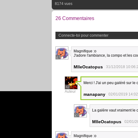
8174 vues
26 Commentaires
Connecte-toi pour commenter
Magnifique :o
J'adore l'ambiance, la compo et les co
27
MlleOcatopus
31/12/2018 10:06:
Merci ! J'ai un peu galéré sur l
42
Auteur
manapany
02/01/2019 14:02
La galère vaut vraiment le 
27
MlleOcatopus
02/01/2
Magnifique :o