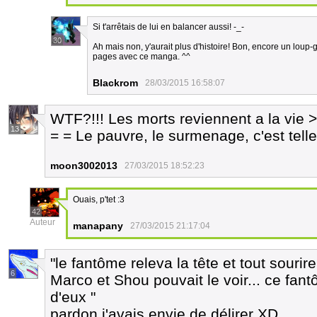
Si t'arrêtais de lui en balancer aussi! -_-
30
Ah mais non, y'aurait plus d'histoire! Bon, encore un loup-
pages avec ce manga. ^^
Blackrom
28/03/2015 16:58:07
WTF?!!! Les morts reviennent a la vie > 
13
= = Le pauvre, le surmenage, c'est telle
moon3002013
27/03/2015 18:52:23
Ouais, p'tet :3
42
Auteur
manapany
27/03/2015 21:17:04
"le fantôme releva la tête et tout sourir
6
Marco et Shou pouvait le voir... ce fan
d'eux "
pardon j'avais envie de délirer XD