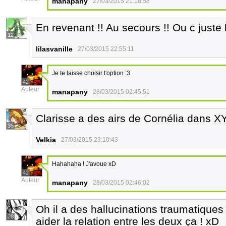
manapany
27/03/2015 21:18:58
En revenant !! Au secours !! Ou c juste
12
lilasvanille
27/03/2015 22:55:11
Je te laisse choisir l'option :3
42
Auteur
manapany
28/03/2015 02:45:51
Clarisse a des airs de Cornélia dans X
35
Velkia
27/03/2015 23:10:43
Hahahaha ! J'avoue xD
42
Auteur
manapany
28/03/2015 02:46:02
Oh il a des hallucinations traumatiques
28
aider la relation entre les deux ça ! xD