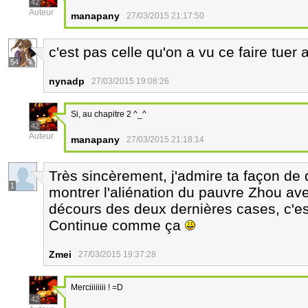
42
Auteur
manapany
27/03/2015 21:17:50
c'est pas celle qu'on a vu ce faire tuer
54
nynadp
27/03/2015 19:08:26
Si, au chapitre 2 ^_^
42
Auteur
manapany
27/03/2015 21:18:14
Très sincèrement, j'admire ta façon de 
1
montrer l'aliénation du pauvre Zhou av
décours des deux dernières cases, c'est
Continue comme ça
Zmei
27/03/2015 19:37:28
Merciiiiiiii ! =D
42