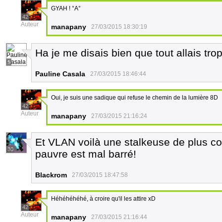
GYAH ! °A°
42
Auteur
manapany
27/03/2015 18:30:19
Ha je me disais bien que tout allais tro
5
Pauline Casala
27/03/2015 18:46:44
Oui, je suis une sadique qui refuse le chemin de la lumière 8D
42
Auteur
manapany
27/03/2015 21:16:24
Et VLAN voilà une stalkeuse de plus con
30
pauvre est mal barré!
Blackrom
27/03/2015 18:47:58
Héhéhéhéhé, à croire qu'il les attire xD
42
Auteur
manapany
27/03/2015 21:16:44