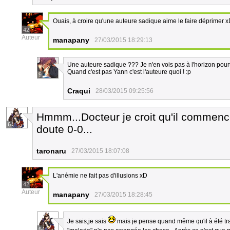
Ouais, à croire qu'une auteure sadique aime le faire déprimer 
42
Auteur
manapany
27/03/2015 18:29:13
Une auteure sadique ??? Je n'en vois pas à l'horizon pour
Quand c'est pas Yann c'est l'auteure quoi ! :p
9
Craqui
28/03/2015 09:25:56
Hmmm...Docteur je croit qu'il commenc
6
doute 0-0...
taronaru
27/03/2015 18:07:08
L'anémie ne fait pas d'illusions xD
42
Auteur
manapany
27/03/2015 18:28:45
Je sais,je sais
mais je pense quand même qu'il à été trau
6