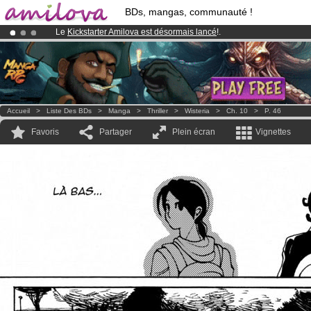
BDs, mangas, communauté !
Le
Kickstarter Amilova est désormais lancé
!.
Abonnement premium: à partir de
3.95 euros
par mois !
Clique ici p
Déjà 100000
membres
et 1000
BDs & Mangas
!
Accueil
>
Liste Des BDs
>
Manga
>
Thriller
>
Wisteria
>
Ch. 10
>
P. 46
Favoris
Partager
Plein écran
Vignettes