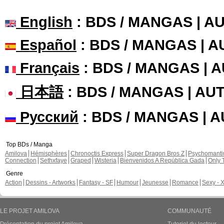
English
: BDS / MANGAS | 
Español
: BDS / MANGAS | 
Français
: BDS / MANGAS | 
日本語
: BDS / MANGAS | A
Русский
: BDS / MANGAS | 
Top BDs / Manga
Amilova
Hémisphères
Chronoctis Express
Super Dragon Bros Z
Psychomant
Connection
Sethxfaye
Graped
Wisteria
Bienvenidos A República Gada
Only 
Genre
Action
Dessins - Artworks
Fantasy - SF
Humour
Jeunesse
Romance
Sexy - 
LE PROJET AMILOVA
COMMUNAUTÉ