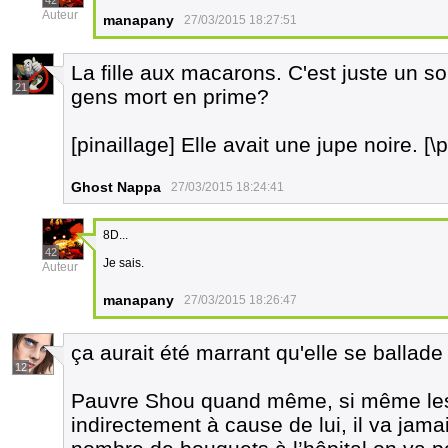
42
Auteur
manapany
27/03/2015 18:27:51
La fille aux macarons. C'est juste un so
21
gens mort en prime?
[pinaillage] Elle avait une jupe noire. [\p
Ghost Nappa
27/03/2015 18:24:41
8D...
42
Je sais.
Auteur
manapany
27/03/2015 18:26:47
ça aurait été marrant qu'elle se ballade
12
Pauvre Shou quand même, si même les
indirectement à cause de lui, il va jamai