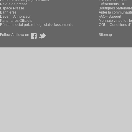
Présentation du projet Amilova
Tutoriel du lecteur
Revue de presse
Évènements IRL
Espace Presse
Boutiques partenair
Bannières
Aider la communauté 
Devenir Annonceur
FAQ - Support
Partenaires Officiels
Monnaie virtuelle : l
Réseau social poker, blogs stats classements
CGU - Conditions d'ut
Follow Amilova on
Sitemap