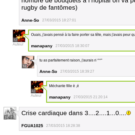
nombre de bouquets à l’hôpital on va p
rugby de fantômes)
Anne-So
27/03/2015 18:27:01
Ouais, j'avais pensé à la faire porter sa tête, mais j'avais peur
42
Auteur
manapany
27/03/2015 18:30:07
tu as parfaitement raison, j'aurais ri ^^"
12
Anne-So
27/03/2015 18:39:27
Méchante fille è ,é
42
Auteur
manapany
27/03/2015 21:20:14
Crise cardiaque dans 3....2....1...0....
3
FGUA1025
27/03/2015 18:28:38