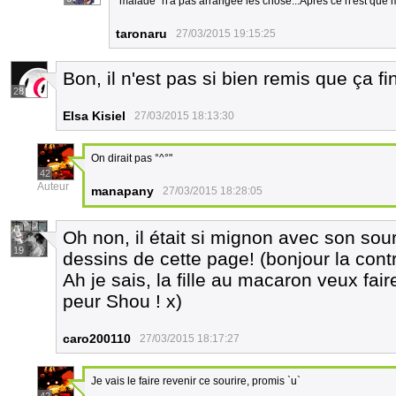
"malade" n'a pas arrangée les chose...Après ce n'est que 
taronaru
27/03/2015 19:15:25
Bon, il n'est pas si bien remis que ça fi
28
Elsa Kisiel
27/03/2015 18:13:30
On dirait pas °^°"
42
Auteur
manapany
27/03/2015 18:28:05
Oh non, il était si mignon avec son sou
19
dessins de cette page! (bonjour la contr
Ah je sais, la fille au macaron veux fai
peur Shou ! x)
caro200110
27/03/2015 18:17:27
Je vais le faire revenir ce sourire, promis `u`