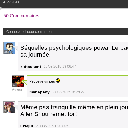
9127 vues
50 Commentaires
Connecte-toi pour commenter
Séquelles psychologiques powa! Le pau
35
sa journée.
kiritsukeni
27/03/2015 18:06:47
Peut être un peu
42
Auteur
manapany
27/03/2015 18:29:27
Même pas tranquille même en plein jou
9
Aller Shou remet toi !
Craqui
27/03/2015 18:07:05