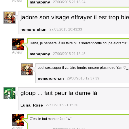
Auteur
manapany
27/03/2015 21:18:24
jadore son visage effrayer il est trop 
23
nemuru-chan
27/03/2015 20:43:33
Haha, je penserai à lui faire plus souvent cette coupe alors ^u^
42
Auteur
manapany
27/03/2015 21:18:45
cool cest super il va faire fondre encore plus notre Yan ♡
23
nemuru-chan
29/03/2015 12:37:39
gloup ... fait peur la dame là
13
Luna_Rose
27/03/2015 21:15:20
C'est le but mon enfant °w°
42
Auteur