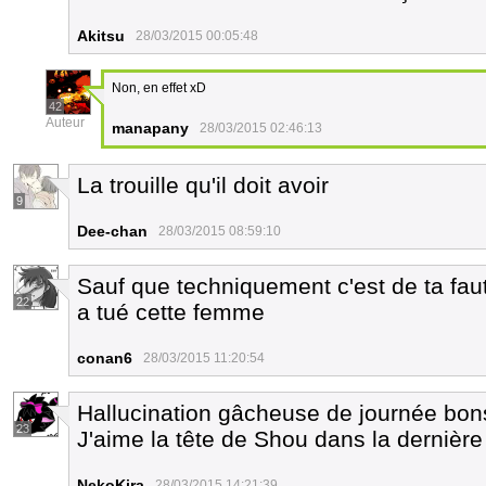
Akitsu
28/03/2015 00:05:48
Non, en effet xD
42
Auteur
manapany
28/03/2015 02:46:13
La trouille qu'il doit avoir
9
Dee-chan
28/03/2015 08:59:10
Sauf que techniquement c'est de ta faute
22
a tué cette femme
conan6
28/03/2015 11:20:54
Hallucination gâcheuse de journée bo
23
J'aime la tête de Shou dans la dernière 
NekoKira
28/03/2015 14:21:39