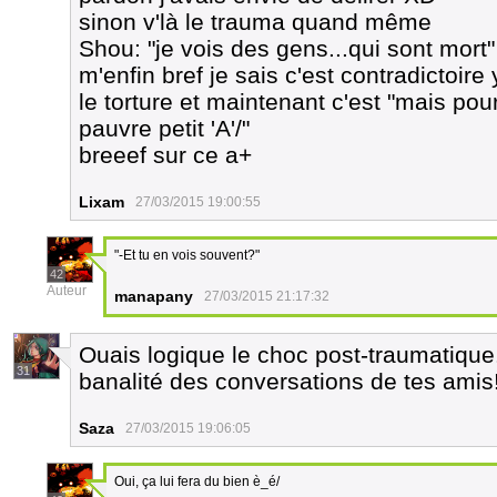
sinon v'là le trauma quand même
Shou: "je vois des gens...qui sont mort"
m'enfin bref je sais c'est contradictoir
le torture et maintenant c'est "mais pour
pauvre petit 'A'/"
breeef sur ce a+
Lixam
27/03/2015 19:00:55
"-Et tu en vois souvent?"
42
Auteur
manapany
27/03/2015 21:17:32
Ouais logique le choc post-traumatique.
31
banalité des conversations de tes amis
Saza
27/03/2015 19:06:05
Oui, ça lui fera du bien è_é/