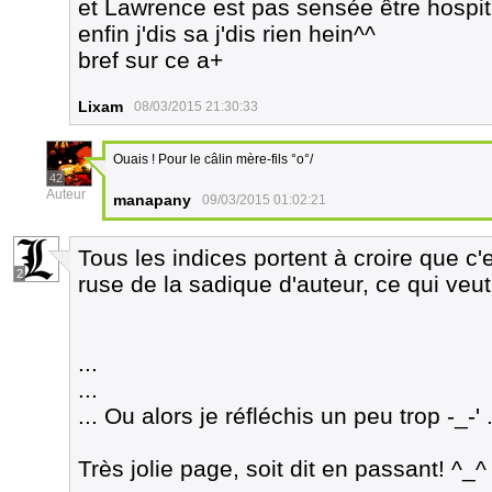
et Lawrence est pas sensée être hospitali
enfin j'dis sa j'dis rien hein^^
bref sur ce a+
Lixam
08/03/2015 21:30:33
Ouais ! Pour le câlin mère-fils °o°/
42
Auteur
manapany
09/03/2015 01:02:21
Tous les indices portent à croire que c'
2
ruse de la sadique d'auteur, ce qui veut 
...
...
... Ou alors je réfléchis un peu trop -_-' .
Très jolie page, soit dit en passant! ^_^