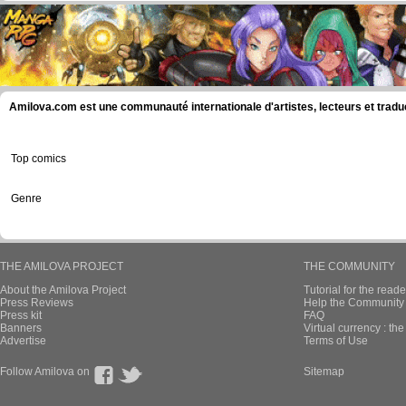
Amilova.com est une communauté internationale d'artistes, lecteurs et tradu
Top comics
Genre
THE AMILOVA PROJECT
THE COMMUNITY
About the Amilova Project
Tutorial for the reade
Press Reviews
Help the Community 
Press kit
FAQ
Banners
Virtual currency : th
Advertise
Terms of Use
Follow Amilova on
Sitemap