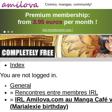
Comics, mangas, community!
Premium membership:
from
3.95 euros
per month !
Get membership now !
Index
You are not logged in.
General
»
Rencontres entre membres IRL
»
IRL Amilova.com au Manga Café v
(Marialexie birthday)