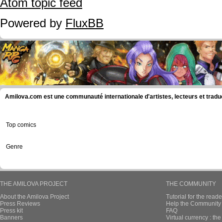
Atom topic feed
Powered by
FluxBB
Amilova.com est une communauté internationale d'artistes, lecteurs et tradu
Top comics
Genre
THE AMILOVA PROJECT
THE COMMUNITY
About the Amilova Project
Tutorial for the reade
Press Reviews
Help the Community 
Press kit
FAQ
Banners
Virtual currency : th