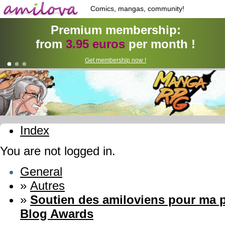
Comics, mangas, community!
Premium membership:
from
3.95 euros
per month !
Get membership now !
Index
You are not logged in.
General
»
Autres
»
Soutien des amiloviens pour ma p
Blog Awards