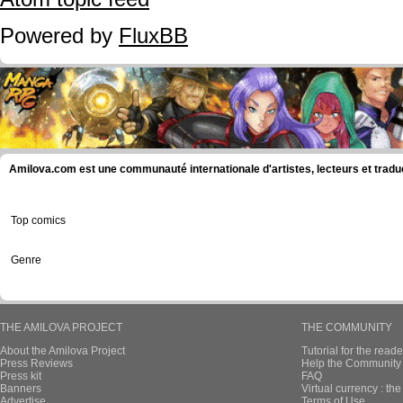
Powered by
FluxBB
Amilova.com est une communauté internationale d'artistes, lecteurs et tradu
Top comics
Genre
THE AMILOVA PROJECT
THE COMMUNITY
About the Amilova Project
Tutorial for the reade
Press Reviews
Help the Community 
Press kit
FAQ
Banners
Virtual currency : th
Advertise
Terms of Use