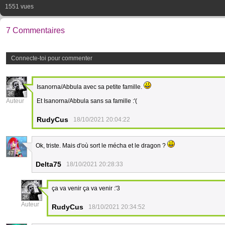
1551 vues
7 Commentaires
Connecte-toi pour commenter
Isanorna/Abbula avec sa petite famille.
26
Auteur
Et Isanorna/Abbula sans sa famille :'(
RudyCus
18/10/2021 20:04:22
Ok, triste. Mais d'où sort le mécha et le dragon ?
47
Delta75
18/10/2021 20:28:33
ça va venir ça va venir :'3
26
Auteur
RudyCus
18/10/2021 20:34:52