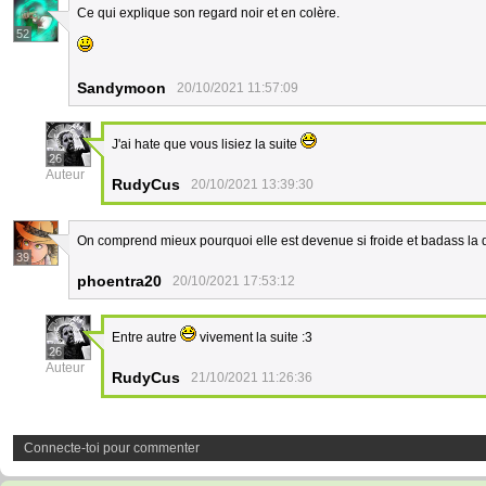
Ce qui explique son regard noir et en colère.
52
Sandymoon
20/10/2021 11:57:09
J'ai hate que vous lisiez la suite
26
Auteur
RudyCus
20/10/2021 13:39:30
On comprend mieux pourquoi elle est devenue si froide et badass l
39
phoentra20
20/10/2021 17:53:12
Entre autre
vivement la suite :3
26
Auteur
RudyCus
21/10/2021 11:26:36
Connecte-toi pour commenter