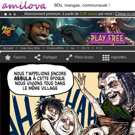
BDs, mangas, communauté !
Abonnement premium: à partir de
3.95 euros
par mois !
Clique ici p
Le
Kickstarter Amilova est désormais lancé
!.
Déjà 100000
membres
et 1000
BDs & Mangas
!
Accueil
>
Liste Des BDs
>
Comics/BDs
>
Ire
>
Ch. 6
>
P. 9
Favoris
Partager
Plein écran
Vignettes