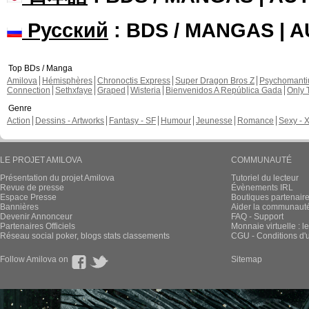
Русский
: BDS / MANGAS | 
Top BDs / Manga
Amilova
Hémisphères
Chronoctis Express
Super Dragon Bros Z
Psychomant
Connection
Sethxfaye
Graped
Wisteria
Bienvenidos A República Gada
Only 
Genre
Action
Dessins - Artworks
Fantasy - SF
Humour
Jeunesse
Romance
Sexy - 
LE PROJET AMILOVA
COMMUNAUTÉ
Présentation du projet Amilova
Tutoriel du lecteur
Revue de presse
Évènements IRL
Espace Presse
Boutiques partenair
Bannières
Aider la communauté 
Devenir Annonceur
FAQ - Support
Partenaires Officiels
Monnaie virtuelle : l
Réseau social poker, blogs stats classements
CGU - Conditions d'ut
Follow Amilova on
Sitemap