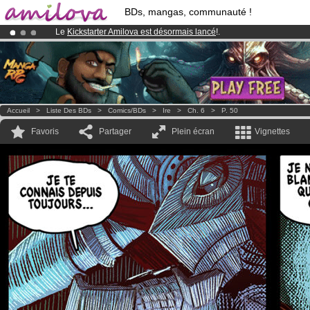
BDs, mangas, communauté !
Le
Kickstarter Amilova est désormais lancé
!.
Déjà 100000
membres
et 1000
BDs & Mangas
!
Abonnement premium: à partir de
3.95 euros
par mois !
Clique ici p
Accueil
>
Liste Des BDs
>
Comics/BDs
>
Ire
>
Ch. 6
>
P. 50
Favoris
Partager
Plein écran
Vignettes