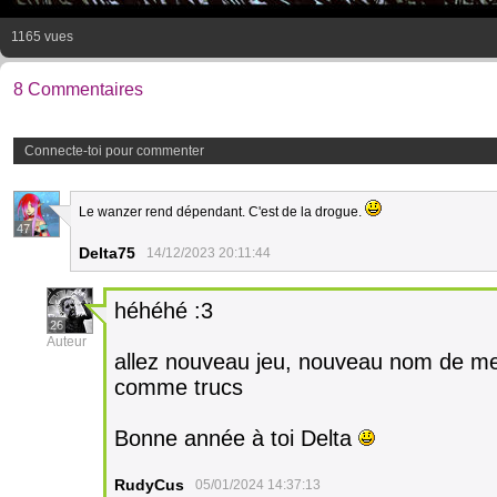
1165 vues
8 Commentaires
Connecte-toi pour commenter
Le wanzer rend dépendant. C'est de la drogue.
47
Delta75
14/12/2023 20:11:44
héhéhé :3
26
Auteur
allez nouveau jeu, nouveau nom de mec
comme trucs
Bonne année à toi Delta
RudyCus
05/01/2024 14:37:13