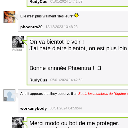
RudyCus
05/01/2024 14:41:09
Elle n'est plus vraiment "des leurs"
39
phoentra20
18/12/2023 13:48:23
On va bientot le voir !
26
J'ai hate d'etre bientot, on est plus loi
Auteur
Bonne annnée Phoentra ! :3
RudyCus
05/01/2024 14:42:58
And it appears that they observe it all
Seuls les membres de l'équipe p
1
workanybody
03/01/2024 04:59:44
Merci modo ou bot de me proteger.
26