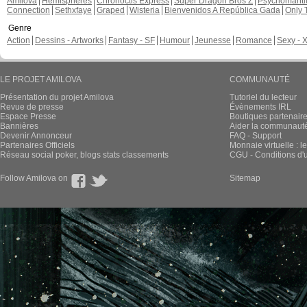
Amilova
Hémisphères
Chronoctis Express
Super Dragon Bros Z
Psychomant
Connection
Sethxfaye
Graped
Wisteria
Bienvenidos A República Gada
Only 
Genre
Action
Dessins - Artworks
Fantasy - SF
Humour
Jeunesse
Romance
Sexy - 
LE PROJET AMILOVA
COMMUNAUTÉ
Présentation du projet Amilova
Tutoriel du lecteur
Revue de presse
Évènements IRL
Espace Presse
Boutiques partenair
Bannières
Aider la communauté 
Devenir Annonceur
FAQ - Support
Partenaires Officiels
Monnaie virtuelle : l
Réseau social poker, blogs stats classements
CGU - Conditions d'ut
Follow Amilova on
Sitemap