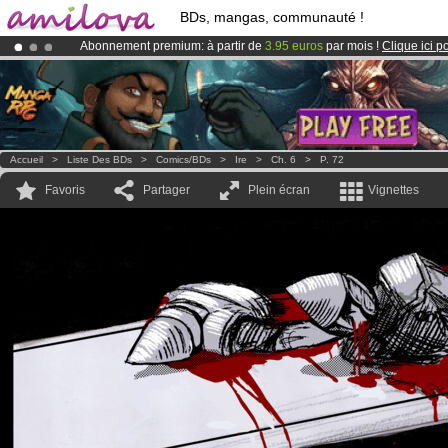
BDs, mangas, communauté !
Abonnement premium: à partir de
3.95 euros
par mois !
Clique ici p
Déjà 100000
membres
et 1000
BDs & Mangas
!
Le
Kickstarter Amilova est désormais lancé
!.
Accueil
>
Liste Des BDs
>
Comics/BDs
>
Ire
>
Ch. 6
>
P. 72
Favoris
Partager
Plein écran
Vignettes