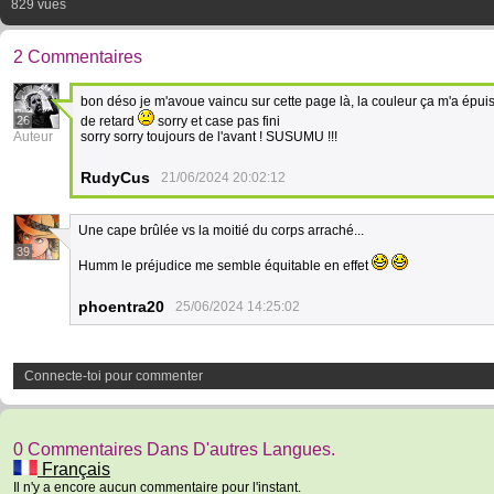
829 vues
2 Commentaires
bon déso je m'avoue vaincu sur cette page là, la couleur ça m'a épuisé
26
de retard
sorry et case pas fini
Auteur
sorry sorry toujours de l'avant ! SUSUMU !!!
RudyCus
21/06/2024 20:02:12
Une cape brûlée vs la moitié du corps arraché...
39
Humm le préjudice me semble équitable en effet
phoentra20
25/06/2024 14:25:02
Connecte-toi pour commenter
0 Commentaires Dans D'autres Langues.
Français
Il n'y a encore aucun commentaire pour l'instant.