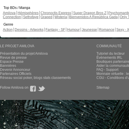
Top BDs / Manga
Amilova
Hémisphères
Chronoctis Express
Super Dragon Bros Z
Psychomant
Connection
Sethxfaye
Graped
Wisteria
Bienvenidos A República Gada
Only 
Genre
Action
Dessins - Artworks
Fantasy - SF
Humour
Jeunesse
Romance
Sexy - 
LE PROJET AMILOVA
COMMUNAUTÉ
Présentation du projet Amilova
Tutoriel du lecteur
Revue de presse
Évènements IRL
Espace Presse
Boutiques partenair
Bannières
Aider la communauté 
Devenir Annonceur
FAQ - Support
Partenaires Officiels
Monnaie virtuelle : l
Réseau social poker, blogs stats classements
CGU - Conditions d'ut
Follow Amilova on
Sitemap