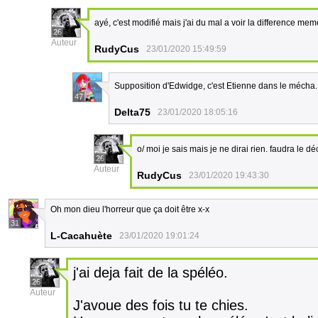
ayé, c'est modifié mais j'ai du mal a voir la difference mem
26
Auteur
RudyCus
23/01/2020 15:49:59
Supposition d'Edwidge, c'est Etienne dans le mécha
47
Delta75
23/01/2020 18:05:16
o/ moi je sais mais je ne dirai rien. faudra le d
26
Auteur
RudyCus
23/01/2020 19:43:30
Oh mon dieu l'horreur que ça doit être x-x
31
L-Cacahuète
23/01/2020 19:01:24
j'ai deja fait de la spéléo.
26
Auteur
J'avoue des fois tu te chies.