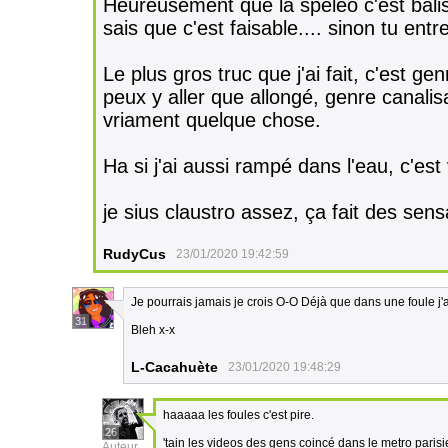
Heureusement que la spéléo c'est bal
sais que c'est faisable.... sinon tu ent
Le plus gros truc que j'ai fait, c'est g
peux y aller que allongé, genre canalisa
vriament quelque chose.
Ha si j'ai aussi rampé dans l'eau, c'est 
je sius claustro assez, ça fait des sen
RudyCus
23/01/2020 19:42:59
Je pourrais jamais je crois O-O Déjà que dans une foule j'a
31
Bleh x-x
L-Cacahuète
23/01/2020 19:48:29
haaaaa les foules c'est pire.
26
'tain les videos des gens coincé dans le metro parisi
Auteur