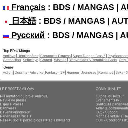
Français
: BDS / MANGAS | 
日本語
: BDS / MANGAS | A
Русский
: BDS / MANGAS | 
Top BDs / Manga
Amilova
Hémisphères
Chronoctis Express
Super Dragon Bros Z
Psychomant
Connection
Sethxfaye
Graped
Wisteria
Bienvenidos A República Gada
Only 
Genre
Action
Dessins - Artworks
Fantasy - SF
Humour
Jeunesse
Romance
Sexy - 
LE PROJET AMILOVA
COMMUNAUTÉ
Présentation du projet Amilova
Tutoriel du lecteur
Revue de presse
Évènements IRL
Espace Presse
Boutiques partenair
Bannières
Aider la communauté 
Devenir Annonceur
FAQ - Support
Partenaires Officiels
Monnaie virtuelle : l
Réseau social poker, blogs stats classements
CGU - Conditions d'ut