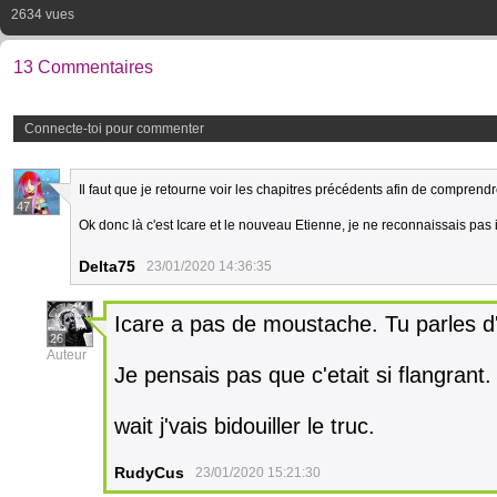
2634 vues
13 Commentaires
Connecte-toi pour commenter
Il faut que je retourne voir les chapitres précédents afin de compren
47
Ok donc là c'est Icare et le nouveau Etienne, je ne reconnaissais pas
Delta75
23/01/2020 14:36:35
Icare a pas de moustache. Tu parles 
26
Auteur
Je pensais pas que c'etait si flangran
wait j'vais bidouiller le truc.
RudyCus
23/01/2020 15:21:30