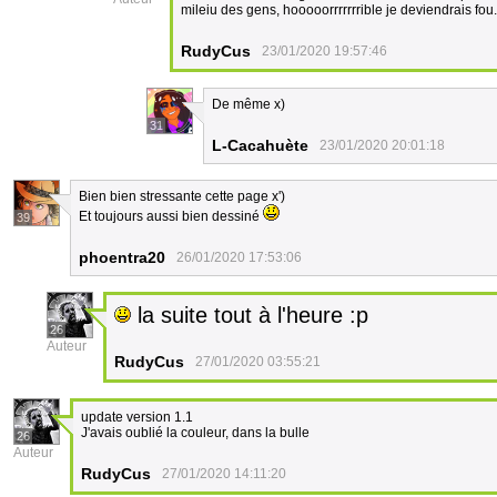
mileiu des gens, hooooorrrrrrrible je deviendrais fou.
RudyCus
23/01/2020 19:57:46
De même x)
31
L-Cacahuète
23/01/2020 20:01:18
Bien bien stressante cette page x')
Et toujours aussi bien dessiné
39
phoentra20
26/01/2020 17:53:06
la suite tout à l'heure :p
26
Auteur
RudyCus
27/01/2020 03:55:21
update version 1.1
J'avais oublié la couleur, dans la bulle
26
Auteur
RudyCus
27/01/2020 14:11:20