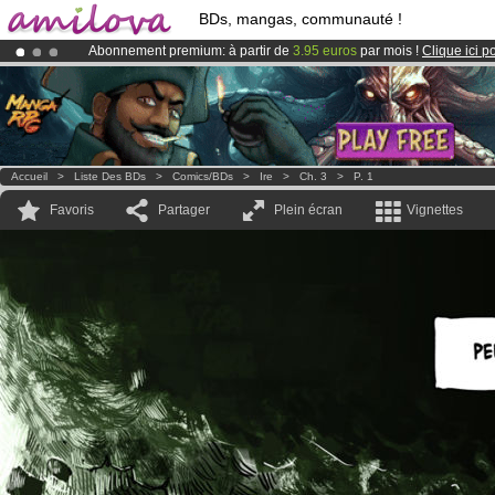
BDs, mangas, communauté !
Abonnement premium: à partir de
3.95 euros
par mois !
Clique ici p
Déjà 100000
membres
et 1000
BDs & Mangas
!
Le
Kickstarter Amilova est désormais lancé
!.
Accueil
>
Liste Des BDs
>
Comics/BDs
>
Ire
>
Ch. 3
>
P. 1
Favoris
Partager
Plein écran
Vignettes