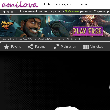
BDs, mangas, communauté !
Abonnement premium: à partir de
3.95 euros
par mois !
Clique ici p
Déjà 100000
membres
et 1000
BDs & Mangas
!
Le
Kickstarter Amilova est désormais lancé
!.
Accueil
>
Liste Des BDs
>
Comics/BDs
>
Ire
>
Ch. 6
>
P. 1
Favoris
Partager
Plein écran
Vignettes