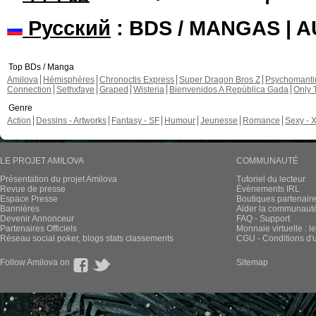
Русский
: BDS / MANGAS | 
Top BDs / Manga
Amilova
Hémisphères
Chronoctis Express
Super Dragon Bros Z
Psychomant
Connection
Sethxfaye
Graped
Wisteria
Bienvenidos A República Gada
Only 
Genre
Action
Dessins - Artworks
Fantasy - SF
Humour
Jeunesse
Romance
Sexy - 
LE PROJET AMILOVA
COMMUNAUTÉ
Présentation du projet Amilova
Tutoriel du lecteur
Revue de presse
Évènements IRL
Espace Presse
Boutiques partenair
Bannières
Aider la communauté 
Devenir Annonceur
FAQ - Support
Partenaires Officiels
Monnaie virtuelle : l
Réseau social poker, blogs stats classements
CGU - Conditions d'ut
Follow Amilova on
Sitemap