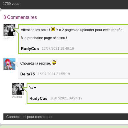
1759 vues
3 Commentaires
Attention les amis !
Y a 2 pages de uploader pour cette rentrée !
26
Auteur
à la prochaine page o/ bisou !
RudyCus
12/07/2021 19:49:16
Chouette la reprise.
47
Delta75
15/07/2021 21:55:19
\o/ ♥
26
Auteur
RudyCus
16/07/2021 09:24:19
Connecte-toi pour commenter