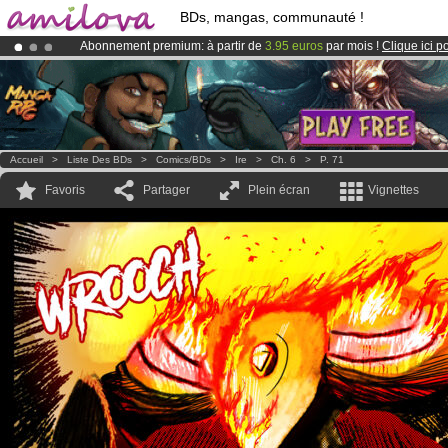
BDs, mangas, communauté !
Abonnement premium: à partir de
3.95 euros
par mois !
Clique ici p
Déjà 100000
membres
et 1000
BDs & Mangas
!
Le
Kickstarter Amilova est désormais lancé
!.
Accueil
>
Liste Des BDs
>
Comics/BDs
>
Ire
>
Ch. 6
>
P. 71
Favoris
Partager
Plein écran
Vignettes