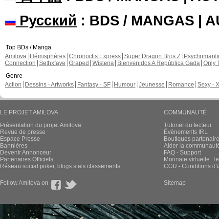
Русский
: BDS / MANGAS | 
Top BDs / Manga
Amilova
Hémisphères
Chronoctis Express
Super Dragon Bros Z
Psychomant
Connection
Sethxfaye
Graped
Wisteria
Bienvenidos A República Gada
Only 
Genre
Action
Dessins - Artworks
Fantasy - SF
Humour
Jeunesse
Romance
Sexy - 
LE PROJET AMILOVA
COMMUNAUTÉ
Présentation du projet Amilova
Tutoriel du lecteur
Revue de presse
Évènements IRL
Espace Presse
Boutiques partenair
Bannières
Aider la communauté 
Devenir Annonceur
FAQ - Support
Partenaires Officiels
Monnaie virtuelle : l
Réseau social poker, blogs stats classements
CGU - Conditions d'ut
Follow Amilova on
Sitemap