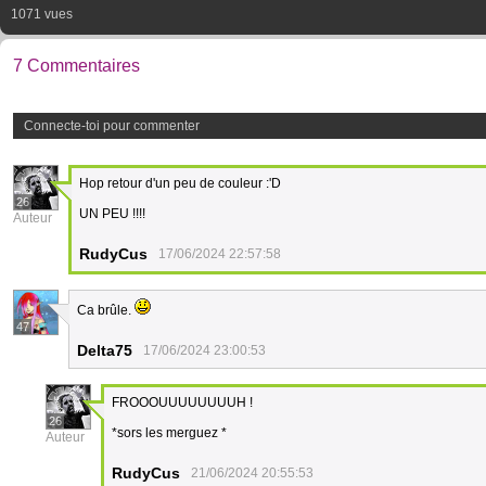
1071 vues
7 Commentaires
Connecte-toi pour commenter
Hop retour d'un peu de couleur :'D
26
UN PEU !!!!
Auteur
RudyCus
17/06/2024 22:57:58
Ca brûle.
47
Delta75
17/06/2024 23:00:53
FROOOUUUUUUUUH !
26
*sors les merguez *
Auteur
RudyCus
21/06/2024 20:55:53