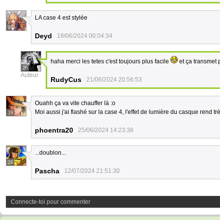
LA case 4 est stylée
9
Deyd
18/06/2024 00:04:34
haha merci les tetes c'est toujours plus facile
et ça transmet p
26
Auteur
RudyCus
21/06/2024 20:56:53
Ouahh ça va vite chauffer là :o
Moi aussi j'ai flashé sur la case 4, l'effet de lumière du casque rend t
39
phoentra20
25/06/2024 14:23:38
...doublon...
26
Pascha
12/07/2024 21:51:30
Connecte-toi pour commenter