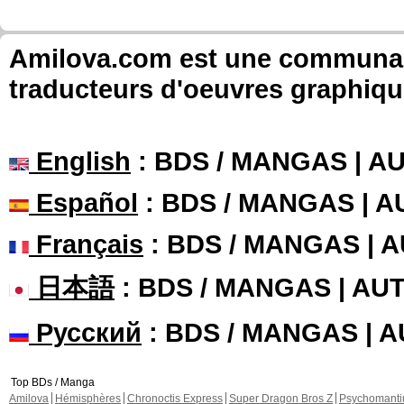
Amilova.com est une communauté
traducteurs d'oeuvres graphiqu
English
: BDS / MANGAS | 
Español
: BDS / MANGAS | 
Français
: BDS / MANGAS | 
日本語
: BDS / MANGAS | A
Русский
: BDS / MANGAS | 
Top BDs / Manga
Amilova
Hémisphères
Chronoctis Express
Super Dragon Bros Z
Psychomant