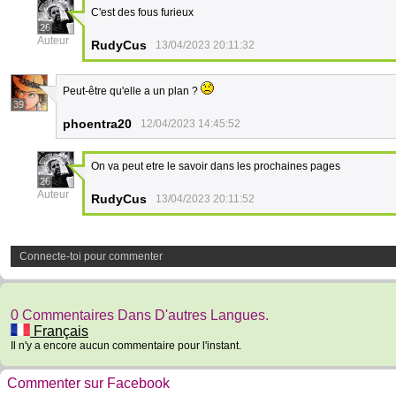
C'est des fous furieux
26
Auteur
RudyCus
13/04/2023 20:11:32
Peut-être qu'elle a un plan ?
39
phoentra20
12/04/2023 14:45:52
On va peut etre le savoir dans les prochaines pages
26
Auteur
RudyCus
13/04/2023 20:11:52
Connecte-toi pour commenter
0 Commentaires Dans D'autres Langues.
Français
Il n'y a encore aucun commentaire pour l'instant.
Commenter sur Facebook