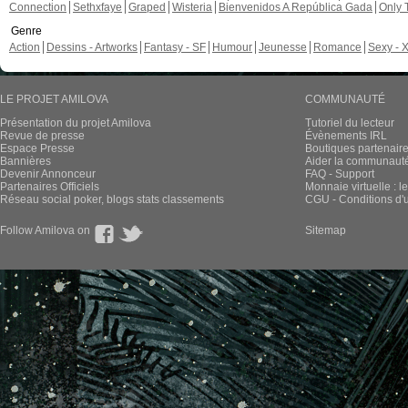
Connection
Sethxfaye
Graped
Wisteria
Bienvenidos A República Gada
Only 
Genre
Action
Dessins - Artworks
Fantasy - SF
Humour
Jeunesse
Romance
Sexy - 
LE PROJET AMILOVA
COMMUNAUTÉ
Présentation du projet Amilova
Tutoriel du lecteur
Revue de presse
Évènements IRL
Espace Presse
Boutiques partenair
Bannières
Aider la communauté 
Devenir Annonceur
FAQ - Support
Partenaires Officiels
Monnaie virtuelle : l
Réseau social poker, blogs stats classements
CGU - Conditions d'ut
Follow Amilova on
Sitemap