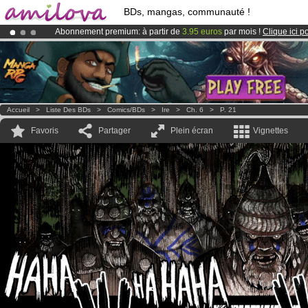
BDs, mangas, communauté !
Abonnement premium: à partir de
3.95 euros
par mois !
Clique ici p
Déjà 134393
membres
et 1208
BDs & Mangas
!
Le
Kickstarter Amilova est désormais lancé
!.
Accueil
>
Liste Des BDs
>
Comics/BDs
>
Ire
>
Ch. 6
>
P. 21
Favoris
Partager
Plein écran
Vignettes