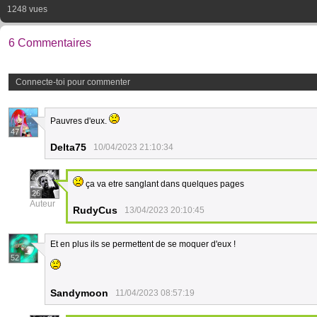
1248 vues
6 Commentaires
Connecte-toi pour commenter
Pauvres d'eux.
47
Delta75
10/04/2023 21:10:34
ça va etre sanglant dans quelques pages
26
Auteur
RudyCus
13/04/2023 20:10:45
Et en plus ils se permettent de se moquer d'eux !
52
Sandymoon
11/04/2023 08:57:19