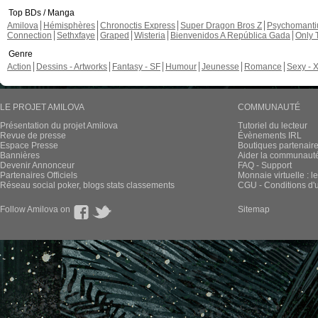
Top BDs / Manga
Amilova
Hémisphères
Chronoctis Express
Super Dragon Bros Z
Psychomant
Connection
Sethxfaye
Graped
Wisteria
Bienvenidos A República Gada
Only 
Genre
Action
Dessins - Artworks
Fantasy - SF
Humour
Jeunesse
Romance
Sexy - 
LE PROJET AMILOVA
COMMUNAUTÉ
Présentation du projet Amilova
Tutoriel du lecteur
Revue de presse
Évènements IRL
Espace Presse
Boutiques partenair
Bannières
Aider la communauté 
Devenir Annonceur
FAQ - Support
Partenaires Officiels
Monnaie virtuelle : l
Réseau social poker, blogs stats classements
CGU - Conditions d'ut
Follow Amilova on
Sitemap