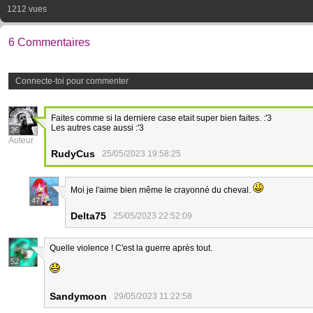
1212 vues
6 Commentaires
Connecte-toi pour commenter
Faites comme si la derniere case etait super bien faites. :'3
Les autres case aussi :'3
26
Auteur
RudyCus
25/05/2023 19:58:25
Moi je l'aime bien même le crayonné du cheval.
47
Delta75
25/05/2023 22:52:09
Quelle violence ! C'est la guerre après tout.
52
Sandymoon
29/05/2023 11:22:58