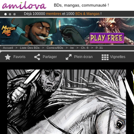
BDs, mangas, communauté !
Déjà 100000
membres
et 1000
BDs & Mangas
!
Le
Kickstarter Amilova est désormais lancé
!.
Abonnement premium: à partir de
3.95 euros
par mois !
Clique ici p
Accueil
>
Liste Des BDs
>
Comics/BDs
>
Ire
>
Ch. 6
>
P. 31
Favoris
Partager
Plein écran
Vignettes