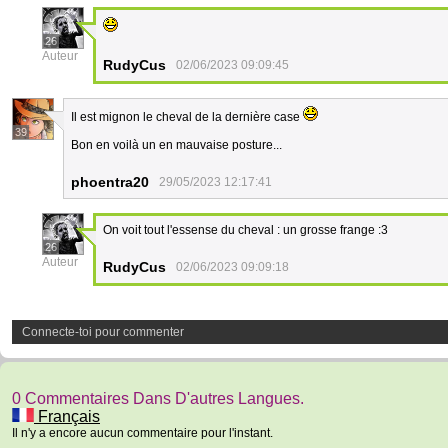
26
Auteur
RudyCus
02/06/2023 09:09:45
Il est mignon le cheval de la dernière case
39
Bon en voilà un en mauvaise posture...
phoentra20
29/05/2023 12:17:41
On voit tout l'essense du cheval : un grosse frange :3
26
Auteur
RudyCus
02/06/2023 09:09:18
Connecte-toi pour commenter
0 Commentaires Dans D'autres Langues.
Français
Il n'y a encore aucun commentaire pour l'instant.