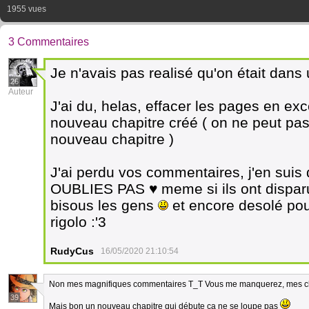
1955 vues
3 Commentaires
Je n'avais pas realisé qu'on était dans
26
Auteur
J'ai du, helas, effacer les pages en ex
nouveau chapitre créé ( on ne peut pas
nouveau chapitre )
J'ai perdu vos commentaires, j'en sui
OUBLIES PAS ♥ meme si ils ont disparus
bisous les gens
et encore desolé pou
rigolo :'3
RudyCus
16/05/2020 21:10:54
Non mes magnifiques commentaires T_T Vous me manquerez, mes che
39
Mais bon un nouveau chapitre qui débute ça ne se loupe pas