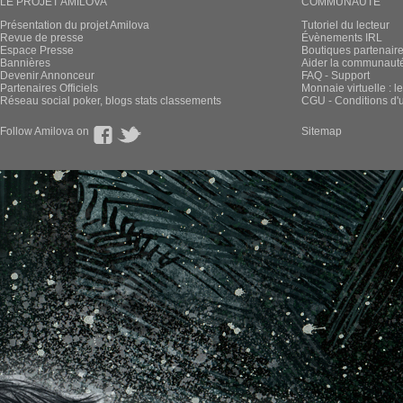
LE PROJET AMILOVA
COMMUNAUTÉ
Présentation du projet Amilova
Tutoriel du lecteur
Revue de presse
Évènements IRL
Espace Presse
Boutiques partenair
Bannières
Aider la communauté 
Devenir Annonceur
FAQ - Support
Partenaires Officiels
Monnaie virtuelle : l
Réseau social poker, blogs stats classements
CGU - Conditions d'ut
Follow Amilova on
Sitemap