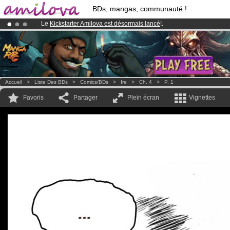
BDs, mangas, communauté !
Le
Kickstarter Amilova est désormais lancé
!.
Déjà 100000
membres
et 1000
BDs & Mangas
!
Abonnement premium: à partir de
3.95 euros
par mois !
Clique ici p
Accueil
>
Liste Des BDs
>
Comics/BDs
>
Ire
>
Ch. 4
>
P. 1
Favoris
Partager
Plein écran
Vignettes