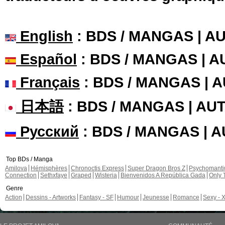
English
: BDS / MANGAS | 
Español
: BDS / MANGAS | 
Français
: BDS / MANGAS | 
日本語
: BDS / MANGAS | A
Русский
: BDS / MANGAS | 
Top BDs / Manga
Amilova
Hémisphères
Chronoctis Express
Super Dragon Bros Z
Psychomant
Connection
Sethxfaye
Graped
Wisteria
Bienvenidos A República Gada
Only 
Genre
Action
Dessins - Artworks
Fantasy - SF
Humour
Jeunesse
Romance
Sexy - 