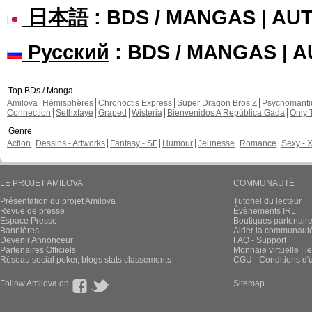
日本語
: BDS / MANGAS | A
Русский
: BDS / MANGAS | 
Top BDs / Manga
Amilova
Hémisphères
Chronoctis Express
Super Dragon Bros Z
Psychomant
Connection
Sethxfaye
Graped
Wisteria
Bienvenidos A República Gada
Only 
Genre
Action
Dessins - Artworks
Fantasy - SF
Humour
Jeunesse
Romance
Sexy - 
LE PROJET AMILOVA
COMMUNAUTÉ
Présentation du projet Amilova
Tutoriel du lecteur
Revue de presse
Évènements IRL
Espace Presse
Boutiques partenair
Bannières
Aider la communauté 
Devenir Annonceur
FAQ - Support
Partenaires Officiels
Monnaie virtuelle : l
Réseau social poker, blogs stats classements
CGU - Conditions d'ut
Follow Amilova on
Sitemap