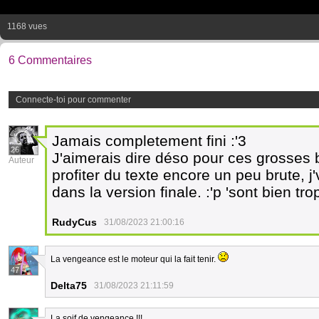
1168 vues
6 Commentaires
Connecte-toi pour commenter
Jamais completement fini :'3
26
J'aimerais dire déso pour ces grosses b
Auteur
profiter du texte encore un peu brute,
dans la version finale. :'p 'sont bien tr
RudyCus
31/08/2023 21:00:16
La vengeance est le moteur qui la fait tenir.
47
Delta75
31/08/2023 21:11:59
La soif de vengeance !!!