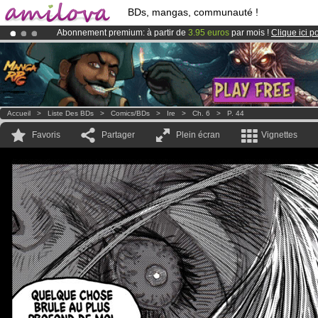
BDs, mangas, communauté !
Abonnement premium: à partir de
3.95 euros
par mois !
Clique ici p
Le
Kickstarter Amilova est désormais lancé
!.
Déjà 100000
membres
et 1000
BDs & Mangas
!
Accueil
>
Liste Des BDs
>
Comics/BDs
>
Ire
>
Ch. 6
>
P. 44
Favoris
Partager
Plein écran
Vignettes