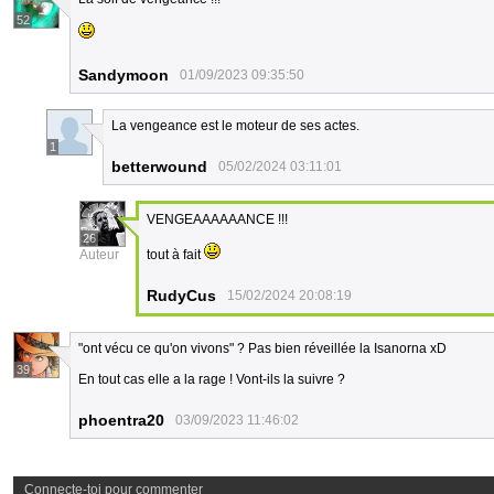
52
Sandymoon
01/09/2023 09:35:50
La vengeance est le moteur de ses actes.
1
betterwound
05/02/2024 03:11:01
VENGEAAAAAANCE !!!
26
Auteur
tout à fait
RudyCus
15/02/2024 20:08:19
"ont vécu ce qu'on vivons" ? Pas bien réveillée la Isanorna xD
39
En tout cas elle a la rage ! Vont-ils la suivre ?
phoentra20
03/09/2023 11:46:02
Connecte-toi pour commenter