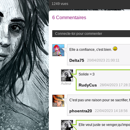
1249 vues
6 Commentaires
Connecte-toi pour commenter
Elle a confiance, c'est bien.
47
Delta75
20/04/2023 21:00:11
Solide >:3
26
Auteur
RudyCus
28/04/2023 17:28:
C'est pas une raison pour se sacrifie
39
phoentra20
22/04/2023 14:18:56
Elle veut juste se venger,qu'impor
26