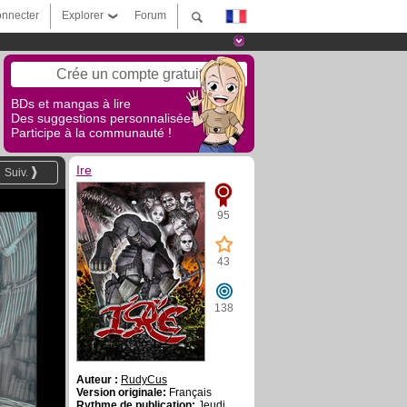
nnecter
Explorer
Forum
Crée un compte gratuit
BDs et mangas à lire
Des suggestions personnalisées !
Participe à la communauté !
Ire
Suiv.
95
43
138
Auteur :
RudyCus
Version originale:
Français
Rythme de publication:
Jeudi,