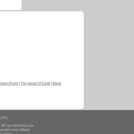
kham Roots
The Heart Of Earth
Blind
EURS
a BD sur Amilova.com
t vendre mon eBook