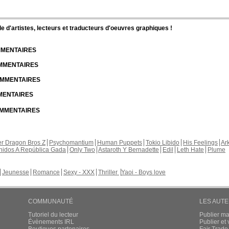
d'artistes, lecteurs et traducteurs d'oeuvres graphiques !
OMMENTAIRES
OMMENTAIRES
COMMENTAIRES
MMENTAIRES
COMMENTAIRES
r Dragon Bros Z
Psychomantium
Human Puppets
Tokio Libido
His Feelings
Ar
nidos A República Gada
Only Two
Astaroth Y Bernadette
Edil
Leth Hate
Plume
Jeunesse
Romance
Sexy - XXX
Thriller
Yaoi - Boys love
COMMUNAUTÉ
LES AUT
Tutoriel du lecteur
Publier m
Évènements IRL
Publier e