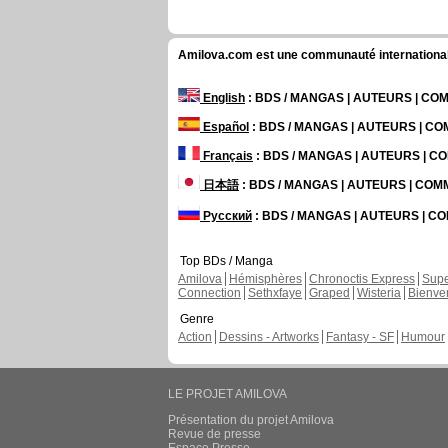
Amilova.com est une communauté internationale 
English
: BDS / MANGAS | AUTEURS | C
Español
: BDS / MANGAS | AUTEURS | C
Français
: BDS / MANGAS | AUTEURS | 
日本語
: BDS / MANGAS | AUTEURS | CO
Русский
: BDS / MANGAS | AUTEURS | 
Top BDs / Manga
Amilova
Hémisphères
Chronoctis Express
Supe
Connection
Sethxfaye
Graped
Wisteria
Bienve
Genre
Action
Dessins - Artworks
Fantasy - SF
Humour
LE PROJET AMILOVA
Présentation du projet Amilova
Revue de presse