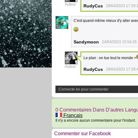
Auteur
RudyCus
28/04/2023 17:29:
C'est quand même mieux d'y aller avec 
52
Sandymoon
24/04/2023 15:54:26
Le plan : on tue tout le monde >
26
Auteur
RudyCus
28/04/2023 17:29:
Connecte-toi pour commenter
0 Commentaires Dans D'autres Lang
Français
Il n'y a encore aucun commentaire pour l'instant.
Commenter sur Facebook