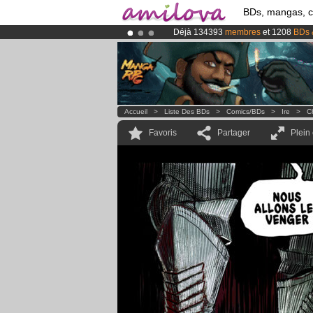
BDs, mangas, 
Déjà 134393
membres
et 1208
BDs 
Abonnement premium: à partir de
3.
Le
Kickstarter Amilova est désormais
Accueil
>
Liste Des BDs
>
Comics/BDs
>
Ire
>
C
Favoris
Partager
Plein