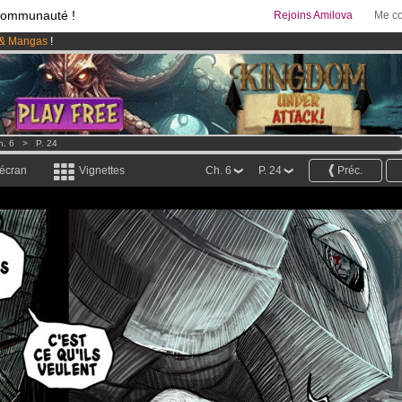
communauté !
Rejoins Amilova
Me co
& Mangas
!
95 euros
par mois !
Clique ici pour t'abonner
 lancé
!.
h. 6
>
P. 24
 écran
Vignettes
Ch. 6
P. 24
Préc.