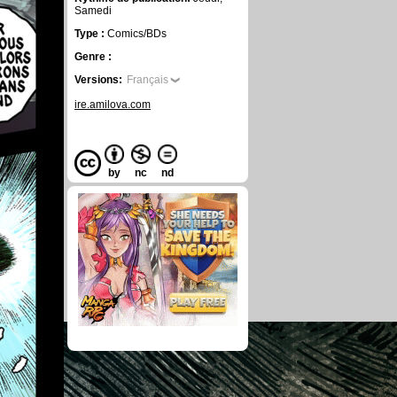
Samedi
Type :
Comics/BDs
Genre :
Versions:
Français
ire.amilova.com
by
nc
nd