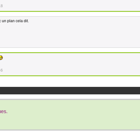
18
un plan cela dit.
46
ues.