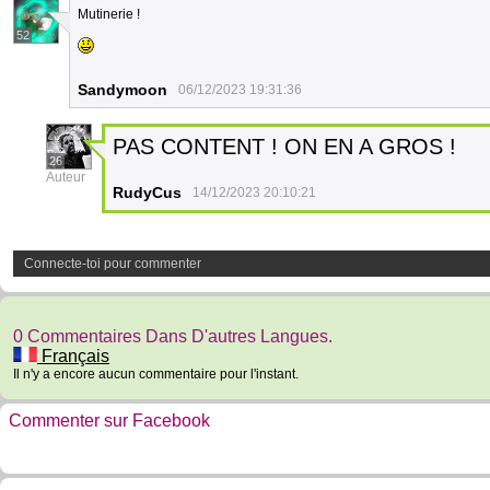
Mutinerie !
52
Sandymoon
06/12/2023 19:31:36
PAS CONTENT ! ON EN A GROS !
26
Auteur
RudyCus
14/12/2023 20:10:21
Connecte-toi pour commenter
0 Commentaires Dans D'autres Langues.
Français
Il n'y a encore aucun commentaire pour l'instant.
Commenter sur Facebook