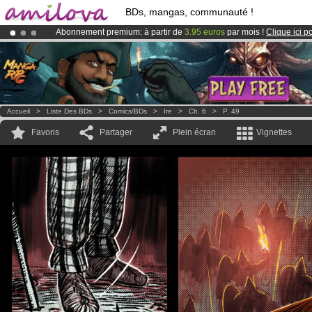
BDs, mangas, communauté !
Abonnement premium: à partir de
3.95 euros
par mois !
Clique ici p
Déjà 100000
membres
et 1000
BDs & Mangas
!
Le
Kickstarter Amilova est désormais lancé
!.
Accueil
>
Liste Des BDs
>
Comics/BDs
>
Ire
>
Ch. 6
>
P. 49
Favoris
Partager
Plein écran
Vignettes