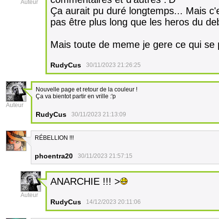
Auteur
Ça aurait pu duré longtemps... Mais c'e
pas être plus long que les heros du deb
Mais toute de meme je gere ce qui se pas
RudyCus
30/11/2023 21:26:25
Nouvelle page et retour de la couleur !
Ça va bientot partir en vrille :'p
26
Auteur
RudyCus
30/11/2023 21:13:09
RÉBELLION !!!
39
phoentra20
30/11/2023 21:57:15
ANARCHIE !!! >
26
Auteur
RudyCus
14/12/2023 20:11:06