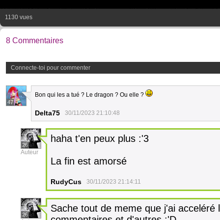
1130 vues
8 Commentaires
Connecte-toi pour commenter
Bon qui les a tué ? Le dragon ? Ou elle ?
47
Delta75
30/11/2023 21:10:48
haha t'en peux plus :'3
26
Auteur
La fin est amorsé
RudyCus
30/11/2023 21:14:11
Sache tout de meme que j'ai acceléré l
26
commentaires et d'autres :'D