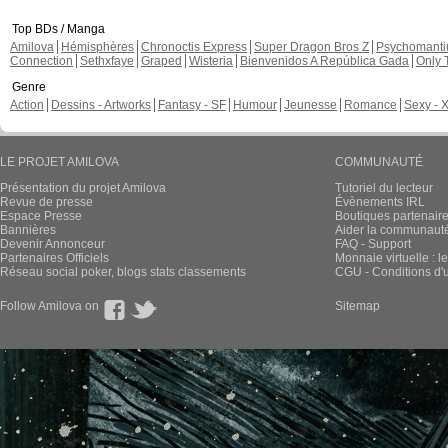
Top BDs / Manga
Amilova
Hémisphères
Chronoctis Express
Super Dragon Bros Z
Psychomant
Connection
Sethxfaye
Graped
Wisteria
Bienvenidos A República Gada
Only 
Genre
Action
Dessins - Artworks
Fantasy - SF
Humour
Jeunesse
Romance
Sexy - 
LE PROJET AMILOVA
COMMUNAUTÉ
Présentation du projet Amilova
Tutoriel du lecteur
Revue de presse
Évènements IRL
Espace Presse
Boutiques partenair
Bannières
Aider la communauté 
Devenir Annonceur
FAQ - Support
Partenaires Officiels
Monnaie virtuelle : l
Réseau social poker, blogs stats classements
CGU - Conditions d'ut
Follow Amilova on
Sitemap