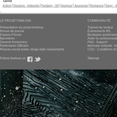
Genre
Action
Dessins - Artworks
Fantasy - SF
Humour
Jeunesse
Romance
Sexy - 
LE PROJET AMILOVA
COMMUNAUTÉ
Présentation du projet Amilova
Tutoriel du lecteur
Revue de presse
Évènements IRL
Espace Presse
Boutiques partenair
Bannières
Aider la communauté 
Devenir Annonceur
FAQ - Support
Partenaires Officiels
Monnaie virtuelle : l
Réseau social poker, blogs stats classements
CGU - Conditions d'ut
Follow Amilova on
Sitemap