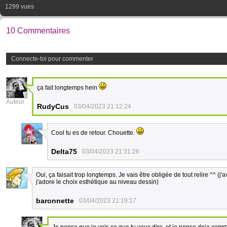
1299 vues
10 Commentaires
Connecte-toi pour commenter
ça fait longtemps hein
26
Auteur
RudyCus
03/04/2023 21:12:24
Cool tu es de retour. Chouette.
47
Delta75
03/04/2023 21:31:26
Oui, ça faisait trop longtemps. Je vais être obligée de tout relire ^^ (j'
j'adore le choix esthétique au niveau dessin)
6
baronnette
03/04/2023 21:19:17