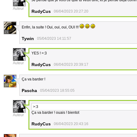
Je pense que je vois ce que tu veux dire, et je pense deja comme
26
Auteur
RudyCus
06/04/2023 20:27:20
Enfin, la suite ! Oui, oui, oui, OUI !!!
21
Tywin
05/04/2023 14:11:57
YES ! >:3
26
Auteur
RudyCus
06/04/2023 20:39:17
Ça va barder !
26
Pascha
05/04/2023 18:55:05
>:3
26
Ça va barder ! ouais ! bientot
Auteur
RudyCus
06/04/2023 20:43:16