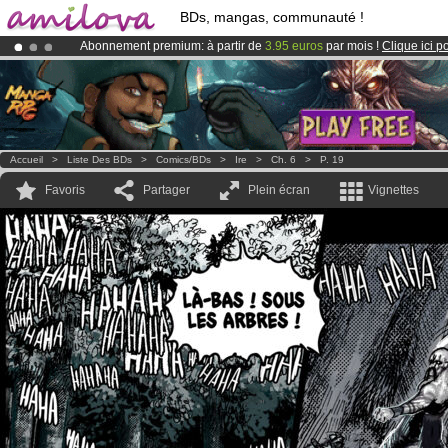
BDs, mangas, communauté !
Abonnement premium: à partir de
3.95 euros
par mois !
Clique ici p
Déjà 100000
membres
et 1000
BDs & Mangas
!
Le
Kickstarter Amilova est désormais lancé
!.
Accueil
>
Liste Des BDs
>
Comics/BDs
>
Ire
>
Ch. 6
>
P. 19
Favoris
Partager
Plein écran
Vignettes