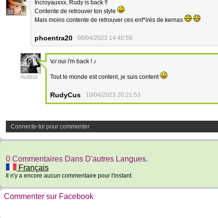
Incroyauxxx, Rudy is back !!
Contente de retrouver ton style
39
Mais moins contente de retrouver ces enf*irés de kernas
phoentra20
08/04/2023 14:40:59
\o/ oui i'm back ! ♪
26
Auteur
Tout le monde est content, je suis content
RudyCus
10/04/2023 20:21:53
Connecte-toi pour commenter
0 Commentaires Dans D'autres Langues.
Français
Il n'y a encore aucun commentaire pour l'instant.
Commenter sur Facebook