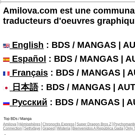
Amilova.com est une communauté
traducteurs d'oeuvres graphiqu
English
: BDS / MANGAS | 
Español
: BDS / MANGAS | 
Français
: BDS / MANGAS | 
日本語
: BDS / MANGAS | A
Русский
: BDS / MANGAS | 
Top BDs / Manga
Amilova
Hémisphères
Chronoctis Express
Super Dragon Bros Z
Psychomant
Connection
Sethxfaye
Graped
Wisteria
Bienvenidos A República Gada
Only 