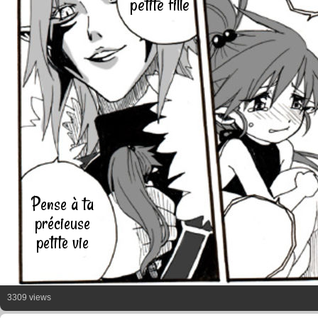
petite fille
Pense à ta
précieuse
petite vie
3309 views