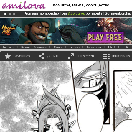
Комиксы, манга, сообщество!
Premium membership from
3.95 euros
per month !
Get membership
Amilova
Kickstarter is now LIVE
!.
Already 100000
members
and 1000
comics & mangas!
.
Главная
>
Каталог Комисков
>
Манга
>
Боевик
>
Kaldericku
>
Ch. 1
>
P. 60
Favourites
Делить
Full screen
Thumbnails