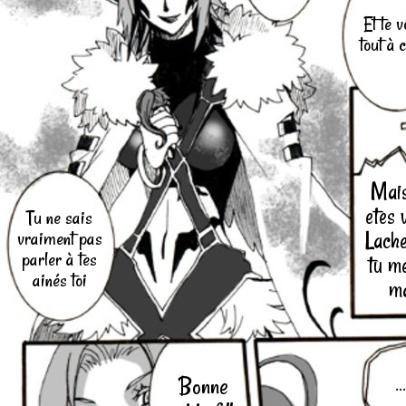
Et te v
tout à 
Mais
etes 
Tu ne sais
vraiment pas
Lache
parler à tes
tu me
ainés toi
ma
Bonne
...