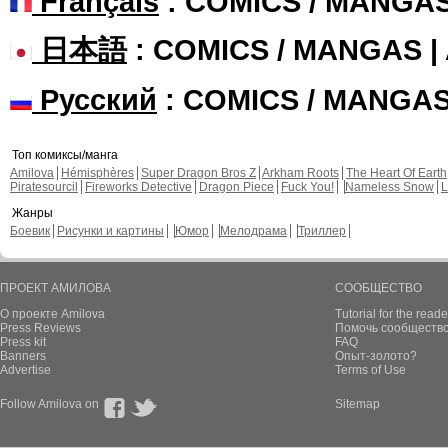
Français
: COMICS / MANGA
日本語
: COMICS / MANGAS 
Русский
: COMICS / MANGA
Топ комиксы/манга
Amilova
Hémisphères
Super Dragon Bros Z
Arkham Roots
The Heart Of Earth
Piratesourcil
Fireworks Detective
Dragon Piece
Fuck You!
Nameless Snow
L
Жанры
Боевик
Рисунки и картины
Юмор
Мелодрама
Триллер
ПРОЕКТ АМИЛОВА
СООБЩЕСТВО
О проекте Amilova
Tutorial for the reade
Press Reviews
Помочь сообщество
Press kit
FAQ
Banners
Опыт-золото?
Advertise
Terms of Use
Follow Amilova on
Sitemap