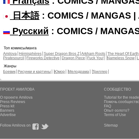
Français
: COMICS / MANGA
日本語
: COMICS / MANGAS 
Русский
: COMICS / MANGA
Топ комиксы/манга
Amilova
Hémisphères
Super Dragon Bros Z
Arkham Roots
The Heart Of Earth
Piratesourcil
Fireworks Detective
Dragon Piece
Fuck You!
Nameless Snow
L
Жанры
Боевик
Рисунки и картины
Юмор
Мелодрама
Триллер
ПРОЕКТ АМИЛОВА
СООБЩЕСТВО
О проекте Amilova
Tutorial for the reade
Press Reviews
Помочь сообщество
Press kit
FAQ
Banners
Опыт-золото?
Advertise
Terms of Use
Follow Amilova on
Sitemap