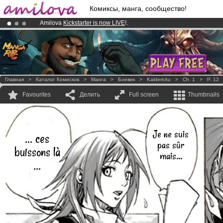
Комиксы, манга, сообщество!
Amilova
Kickstarter is now LIVE
!.
Already 100000
members
and 1000
comics & mangas!
.
Premium membership from
3.95 euros
per month !
Get membership
Главная
>
Каталог Комисков
>
Манга
>
Боевик
>
Kaldericku
>
Ch. 1
>
P. 12
Favourites
Делить
Full screen
Thumbnails
Je ne suis
... ces
pas sûr
buissons là
mais...
...