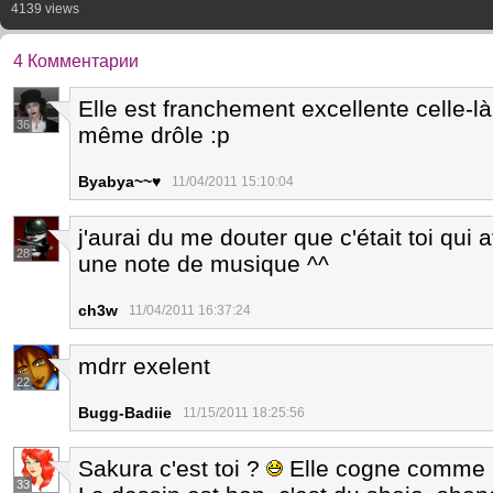
4139 views
4 Комментарии
Elle est franchement excellente celle-là
36
même drôle :p
Byabya~~♥
11/04/2011 15:10:04
j'aurai du me douter que c'était toi qui 
28
une note de musique ^^
ch3w
11/04/2011 16:37:24
mdrr exelent
22
Bugg-Badiie
11/15/2011 18:25:56
Sakura c'est toi ?
Elle cogne comme la
33