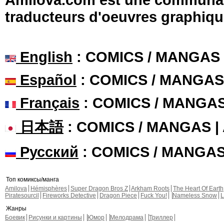
traducteurs d'oeuvres graphiqu
English
: COMICS / MANGAS
Español
: COMICS / MANGAS
Français
: COMICS / MANGA
日本語
: COMICS / MANGAS 
Русский
: COMICS / MANGA
Топ комиксы/манга
Amilova
Hémisphères
Super Dragon Bros Z
Arkham Roots
The Heart Of Earth
Piratesourcil
Fireworks Detective
Dragon Piece
Fuck You!
Nameless Snow
L
Жанры
Боевик
Рисунки и картины
Юмор
Мелодрама
Триллер