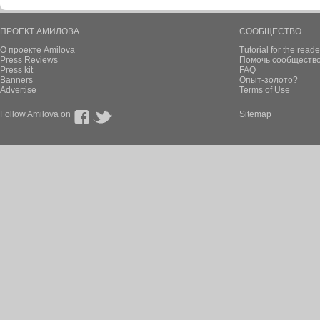
ПРОЕКТ АМИЛОВА
СООБЩЕСТВО
О проекте Amilova
Tutorial for the reade
Press Reviews
Помочь сообщество
Press kit
FAQ
Banners
Опыт-золото?
Advertise
Terms of Use
Follow Amilova on
Sitemap