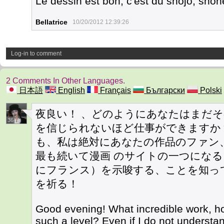
Le dessin est bon, c'est du shojo, sho
Bellatrice
10/20/2012 12:39:26
Log-in to comment
2 Comments In Other Languages.
日本語
English
Français
Български
Polski
夜良い！ 、どのようにあなたはまだそ
36
を信じられないほど仕事ができますか
も、私は絶対にあなたの作品のファン
最も続いて漫画 のサイトの一つにな
にフランス）を示唆する、ことを知っ
を祈る！
Good evening! What incredible work, ho
such a level? Even if I do not understa