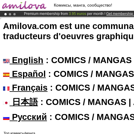
Комиксы, манга, сообщество!
Premium membership from
3.95 euros
per month !
Get membership
Already 100000
members
and 1000
comics & mangas!
.
Amilova.com est une communauté
Amilova
Kickstarter is now LIVE
!.
traducteurs d'oeuvres graphiqu
English
: COMICS / MANGAS
Español
: COMICS / MANGAS
Français
: COMICS / MANGA
日本語
: COMICS / MANGAS 
Русский
: COMICS / MANGA
Топ комиксы/манга