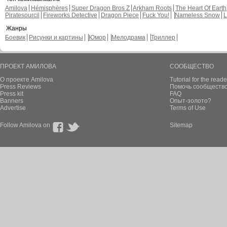
Amilova
Hémisphères
Super Dragon Bros Z
Arkham Roots
The Heart Of Earth
Piratesourcil
Fireworks Detective
Dragon Piece
Fuck You!
Nameless Snow
L
Жанры
Боевик
Рисунки и картины
Юмор
Мелодрама
Триллер
ПРОЕКТ АМИЛОВА
СООБЩЕСТВО
О проекте Amilova
Tutorial for the reade
Press Reviews
Помочь сообщество
Press kit
FAQ
Banners
Опыт-золото?
Advertise
Terms of Use
Follow Amilova on
Sitemap