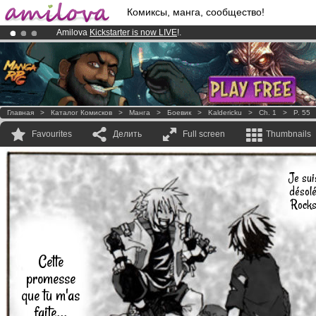
Комиксы, манга, сообщество!
Amilova
Kickstarter is now LIVE
!.
Already 100000
members
and 1000
comics & mangas!
.
Premium membership from
3.95 euros
per month !
Get membership
Главная
>
Каталог Комисков
>
Манга
>
Боевик
>
Kaldericku
>
Ch. 1
>
P. 55
Favourites
Делить
Full screen
Thumbnails
Je sui
désolé
Rock
Cette
promesse
que tu m'as
faite...