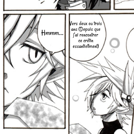
Vers deux ou trois
ans (Depuis que
Hmmm...
j'ai rencontrer
ce crétin
essantiellment)