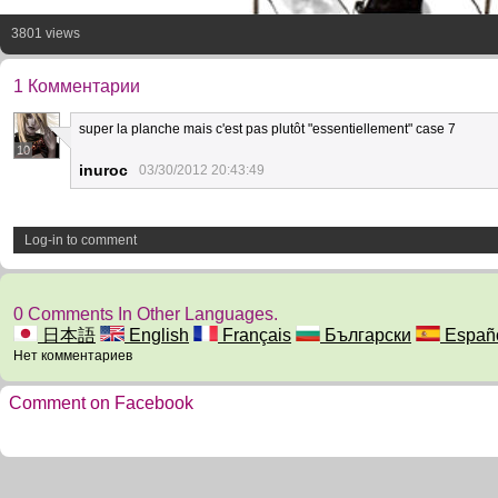
3801 views
1 Комментарии
super la planche mais c'est pas plutôt "essentiellement" case 7
10
inuroc
03/30/2012 20:43:49
Log-in to comment
0 Comments In Other Languages.
日本語
English
Français
Български
Españ
Нет комментариев
Comment on Facebook