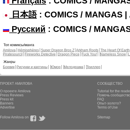
Français
: COMICS / MANGA
日本語
: COMICS / MANGAS 
Русский
: COMICS / MANGA
Топ комиксы/манга
Amilova
Hémisphères
Super Dragon Bros Z
Arkham Roots
The Heart Of Earth
Piratesourcil
Fireworks Detective
Dragon Piece
Fuck You!
Nameless Snow
L
Жанры
Боевик
Рисунки и картины
Юмор
Мелодрама
Триллер
ПРОЕКТ АМИЛОВА
СООБЩЕСТВО
О проекте Amilova
Tutorial for the reade
Press Reviews
Помочь сообщество
Press kit
FAQ
Banners
Опыт-золото?
Advertise
Terms of Use
Follow Amilova on
Sitemap