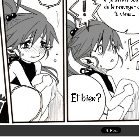
de te renvoyer 
tu viens...
Et bien?