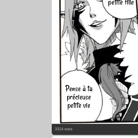
petite fille
Pense à ta
précieuse
petite vie
3314 vues