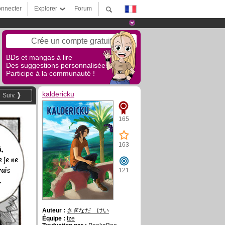
nnecter
Explorer
Forum
Crée un compte gratuit
BDs et mangas à lire
Des suggestions personnalisées !
Participe à la communauté !
kaldericku
Suiv.
165
163
,
 je ne
rais
121
.
Auteur :
さぎなだ けい
Équipe :
tze