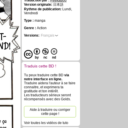
Traduction par :
PeekaBoo
Version originale:
日本語
Rythme de publication:
Lundi,
Vendredi
Type :
manga
Genre :
Action
T-
Versions:
Français
ND!
by
nc
nd
Traduis cette BD !
Tu peux traduire cette BD
via
notre interface en ligne.
Traduire aidera l'auteur à se faire
connaitre, et exprimera ta
gratitude et ton intérêt.
Les traducteurs sérieux seront
récompensés avec des Golds.
Aide à traduire ou corriger
cette page !
 ça
Voir toutes les vidéos de tuto
iger