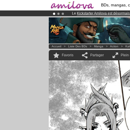
BDs, mangas, 
Le
Kickstarter Amilova est désormais
Abonnement premium: à partir de
3.
Déjà 100000
membres
et 1000
BDs 
Accueil
>
Liste Des BDs
>
Manga
>
Action
>
Kal
Favoris
Partager
Plein