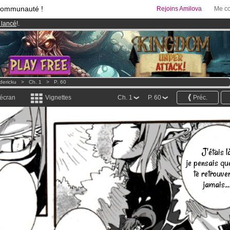
communauté !
Rejoins Amilova
Me co
 lancé
!.
95 euros
par mois !
Clique ici pour t'abonner
& Mangas
!
dericku
>
Ch. 1
>
P. 60
 écran
Vignettes
Ch. 1
P. 60
Préc.
J'étais là
je pensais que
te retrouve
jamais..