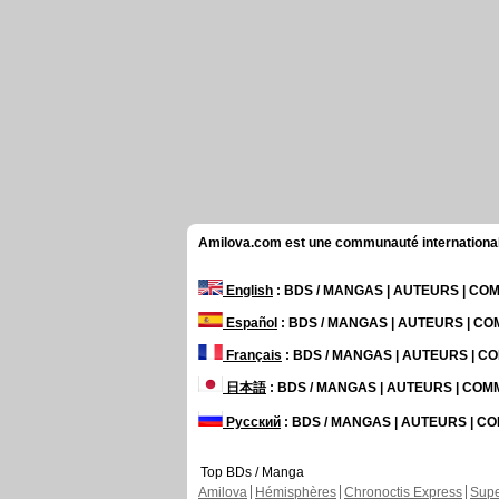
Amilova.com est une communauté internationale 
English
: BDS / MANGAS | AUTEURS | C
Español
: BDS / MANGAS | AUTEURS | C
Français
: BDS / MANGAS | AUTEURS | 
日本語
: BDS / MANGAS | AUTEURS | CO
Русский
: BDS / MANGAS | AUTEURS | 
Top BDs / Manga
Amilova
Hémisphères
Chronoctis Express
Supe