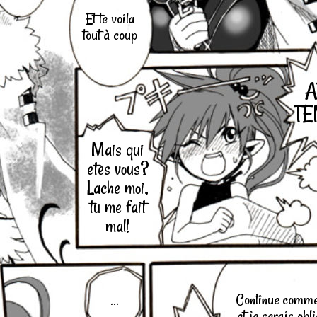
Et te voila
tout à coup
A
TE
Mais qui
etes vous?
Lache moi,
tu me fait
mal!
Continue comme
...
et je serais obl