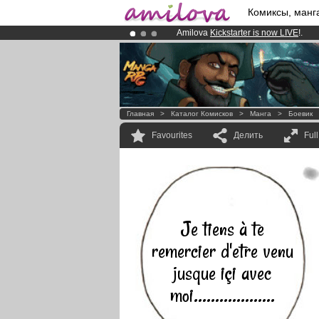
Комиксы, манг
Amilova
Kickstarter is now LIVE
!.
Premium membership from
3.95 eur
Already 100000
members
and 1000
Главная
>
Каталог Комисков
>
Манга
>
Боевик
Favourites
Делить
Ful
Je tiens à te
remercier d'etre venu
jusque içi avec
moi...................