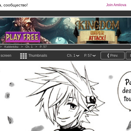
а, сообщество!
Join Amilova
os
per month !
Get membership now
comics & mangas!
.
>
Kaldericku
>
Ch. 1
>
P. 57
l screen
Thumbnails
Ch. 1
P. 57
Prev.
P
de
tou