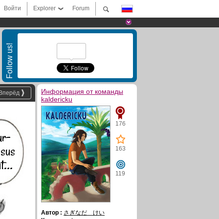
Войти
Explorer
Forum
Follow us!
Информация от команды
Вперёд
kaldericku
176
ar-
ssus
163
t...
119
Автор :
さぎなだ けい