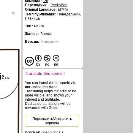
Команда :
tze
Переводчик: :
PeekaBoo
Original Language:
日本語
Темп публикации:
Понедельник,
Пятница
Тип :
манга
Жанры :
Боевик
Версии:
Français
by
nc
nd
e...
Translate this comic !
You can translate this comic
via
our online interface
.
Translating helps the artist to be
more visible, and shows your
interest and gratitude.
Dedicated translators will be
rewarded with Golds.
Переводить/Исправить
перевод
Watch all video tutorials