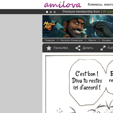
Комиксы, манг
Premium membership from
3.95 eur
Amilova
Kickstarter is now LIVE
!.
Already 100000
members
and 1000
Главная
>
Каталог Комисков
>
Манга
>
Боевик
Favourites
Делить
Ful
C'est bon !
B
re
Diva tu restes
ici d'accord !