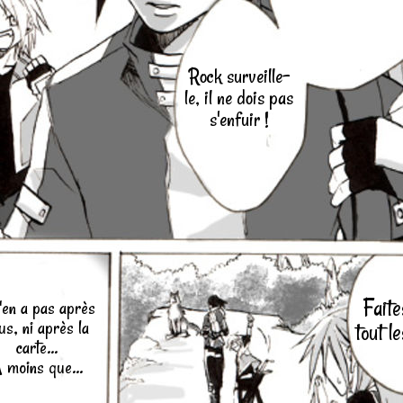
Rock surveille-
le, il ne dois pas
s'enfuir !
Faite
n'en a pas après
us, ni après la
tout l
carte...
 moins que...