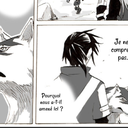
Je ne
compr
pas.
Pourquoi
nous a-t-il
amené ici ?