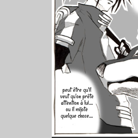
peut être qu'il
veut qu'on prête
attention à lui...
ou il mijote
quelque chose...