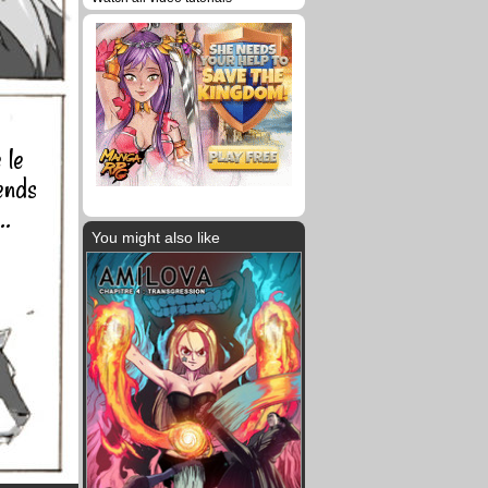
 le
ends
..
You might also like