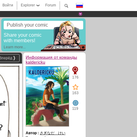
Войти
Explorer
Forum
Publish your comic
Share your comic
with members!
Learn more...
Информация от команды
Вперёд
kaldericku
176
163
nt
e
119
?
Автор :
さぎなだ けい