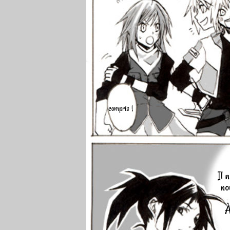
compris !
Il 
no
À