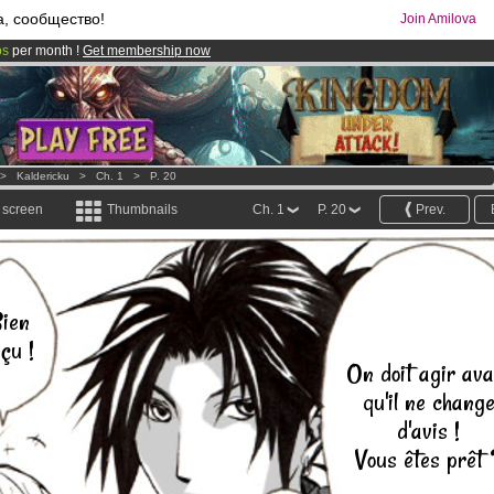
а, сообщество!
Join Amilova
os
per month !
Get membership now
comics & mangas!
.
>
Kaldericku
>
Ch. 1
>
P. 20
l screen
Thumbnails
Ch. 1
P. 20
Prev.
ien
çu !
On doit agir ava
qu'il ne chang
d'avis !
Vous êtes prêt 