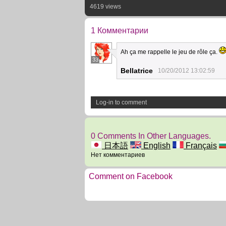
4619 views
1 Комментарии
Ah ça me rappelle le jeu de rôle ça.
33
Bellatrice
10/20/2012 13:02:59
Log-in to comment
0 Comments In Other Languages.
日本語
English
Français
Нет комментариев
Comment on Facebook