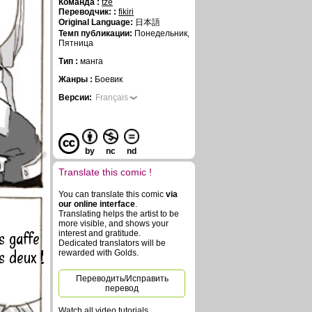
Команда :
tze
Переводчик: :
fikiri
Original Language:
日本語
Темп публикации:
Понедельник,
Пятница
Тип :
манга
Жанры :
Боевик
Версии:
Français
by
nc
nd
Translate this comic !
You can translate this comic
via
our online interface
.
Translating helps the artist to be
more visible, and shows your
s gaffe
interest and gratitude.
Dedicated translators will be
es deux !
rewarded with Golds.
Переводить/Исправить
перевод
Watch all video tutorials