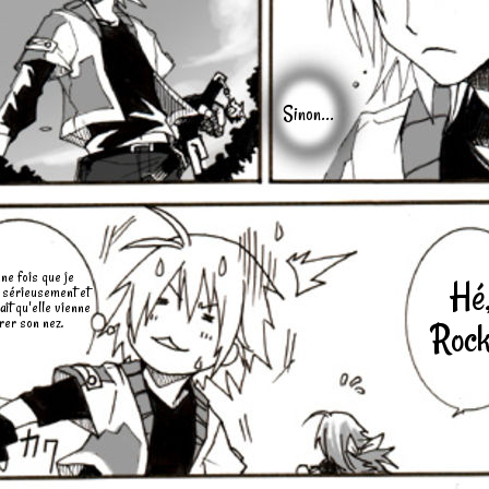
Sinon...
ne fois que je
Hé
 sérieusement et
llait qu'elle vienne
rer son nez.
Rock