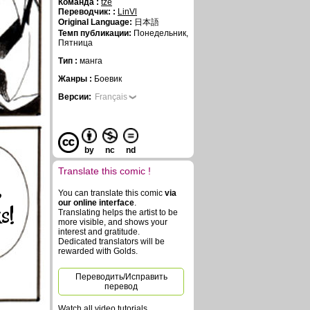
Команда :
tze
Переводчик: :
LinVl
Original Language:
日本語
Темп публикации:
Понедельник,
Пятница
Тип :
манга
Жанры :
Боевик
Версии:
Français
by
nc
nd
Translate this comic !
,
You can translate this comic
via
our online interface
.
s!
Translating helps the artist to be
more visible, and shows your
interest and gratitude.
Dedicated translators will be
rewarded with Golds.
Переводить/Исправить
перевод
Watch all video tutorials