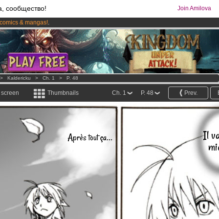
а, сообщество!
Join Amilova
comics & mangas!
.
os
per month !
Get membership now
>
Kaldericku
>
Ch. 1
>
P. 48
l screen
Thumbnails
Ch. 1
P. 48
Prev.
Il v
Après tout ça...
mie