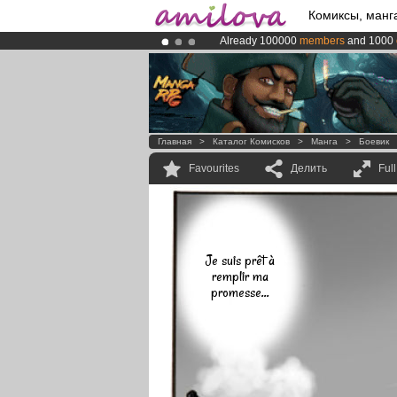
Комиксы, манг
Already 100000
members
and 1000
Amilova
Kickstarter is now LIVE
!.
Premium membership from
3.95 eur
Главная
>
Каталог Комисков
>
Манга
>
Боевик
Favourites
Делить
Ful
Je suis prêt à
remplir ma
promesse...