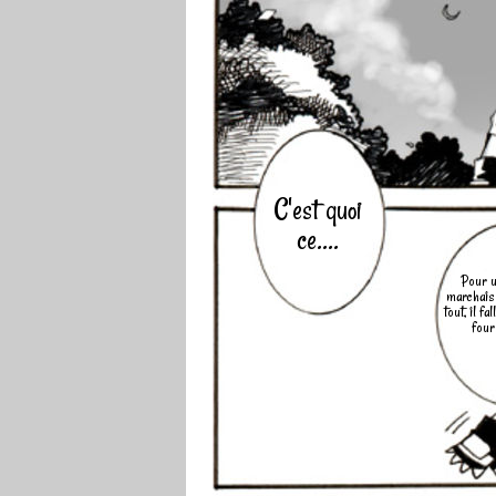
C'est quoi
ce....
Pour u
marchais
tout, il fa
four