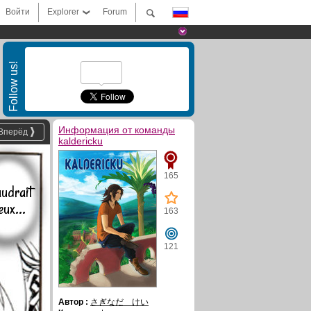
Войти
Explorer
Forum
Follow us!
Информация от команды
Вперёд
kaldericku
165
audrait
ux...
163
121
Автор :
さぎなだ けい