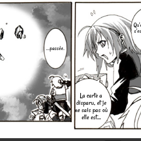
Qu'e
s'e
...passée.
La carte a
disparu, et je
ne sais pas où
elle est...