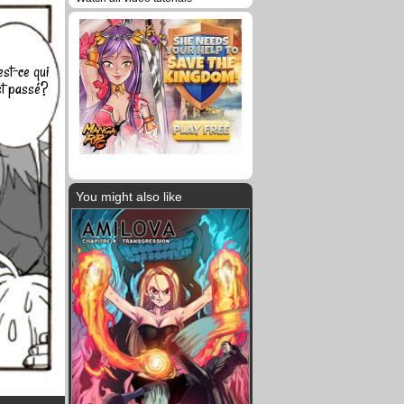
st-ce qui
st passé?
You might also like