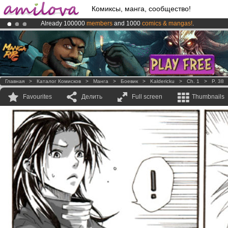
Комиксы, манга, сообщество!
Already 100000
members
and 1000
comics & mangas!
.
Amilova
Kickstarter is now LIVE
!.
Premium membership from
3.95 euros
per month !
Get membership
Главная
>
Каталог Комисков
>
Манга
>
Боевик
>
Kaldericku
>
Ch. 1
>
P. 38
Favourites
Делить
Full screen
Thumbnails