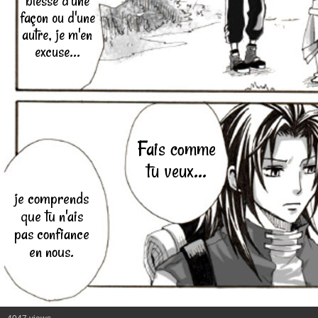
blessé d'une
façon ou d'une
autre, je m'en
excuse...
Fais comme
tu veux...
je comprends
que tu n'ais
pas confiance
en nous.