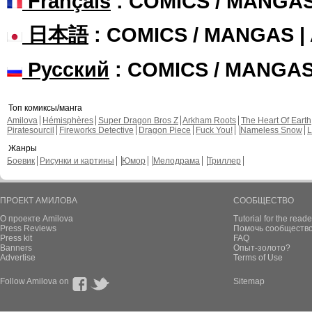
Français
: COMICS / MANGA
日本語
: COMICS / MANGAS 
Русский
: COMICS / MANGA
Топ комиксы/манга
Amilova
Hémisphères
Super Dragon Bros Z
Arkham Roots
The Heart Of Earth
Piratesourcil
Fireworks Detective
Dragon Piece
Fuck You!
Nameless Snow
L
Жанры
Боевик
Рисунки и картины
Юмор
Мелодрама
Триллер
ПРОЕКТ АМИЛОВА
СООБЩЕСТВО
О проекте Amilova
Tutorial for the reade
Press Reviews
Помочь сообщество
Press kit
FAQ
Banners
Опыт-золото?
Advertise
Terms of Use
Follow Amilova on
Sitemap