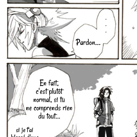
.
.
.
Pardon...
En fait,
c'est plutôt
normal, si tu
ne comprends rien
du tout...
si je t'ai