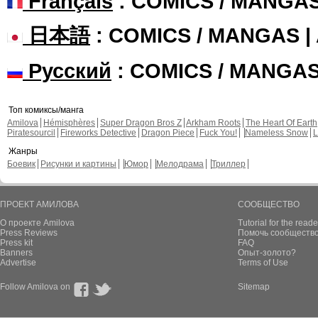
Français
: COMICS / MANGA
日本語
: COMICS / MANGAS 
Русский
: COMICS / MANGA
Топ комиксы/манга
Amilova
Hémisphères
Super Dragon Bros Z
Arkham Roots
The Heart Of Earth
Piratesourcil
Fireworks Detective
Dragon Piece
Fuck You!
Nameless Snow
L
Жанры
Боевик
Рисунки и картины
Юмор
Мелодрама
Триллер
ПРОЕКТ АМИЛОВА
СООБЩЕСТВО
О проекте Amilova
Tutorial for the reade
Press Reviews
Помочь сообщество
Press kit
FAQ
Banners
Опыт-золото?
Advertise
Terms of Use
Follow Amilova on
Sitemap