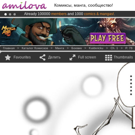
Комиксы, манга, сообщество!
Already 100000
members
and 1000
comics & mangas!
.
Premium membership from
3.95 euros
per month !
Get membership
Amilova
Kickstarter is now LIVE
!.
Главная
>
Каталог Комисков
>
Манга
>
Боевик
>
Kaldericku
>
Ch. 1
>
P. 76
Favourites
Делить
Full screen
Thumbnails