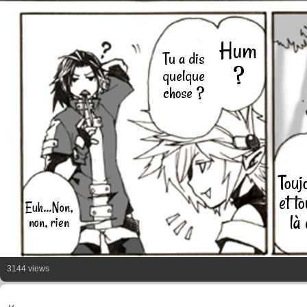
Hum
Tu a dis
?
quelque
chose ?
Touj
et t
Euh...Non,
là 
non, rien
3144 views