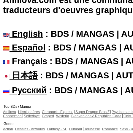
traducteurs d'oeuvres graphiqu
English
: BDS / MANGAS | 
Español
: BDS / MANGAS | 
Français
: BDS / MANGAS | 
日本語
: BDS / MANGAS | A
Русский
: BDS / MANGAS | 
Top BDs / Manga
Amilova
Hémisphères
Chronoctis Express
Super Dragon Bros Z
Psychomant
Connection
Sethxfaye
Graped
Wisteria
Bienvenidos A República Gada
Only 
Genre
Action
Dessins - Artworks
Fantasy - SF
Humour
Jeunesse
Romance
Sexy - 