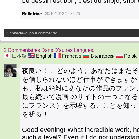
Le dessin est bon, c'est du shojo, sho
Bellatrice
20/10/2012 12:39:26
Connecte-toi pour commenter
2 Commentaires Dans D'autres Langues.
日本語
English
Français
Български
Polski
夜良い！ 、どのようにあなたはまだそ
36
を信じられないほど仕事ができますか
も、私は絶対にあなたの作品のファン
最も続いて漫画 のサイトの一つにな
にフランス）を示唆する、ことを知っ
を祈る！
Good evening! What incredible work, ho
such a level? Even if I do not understa