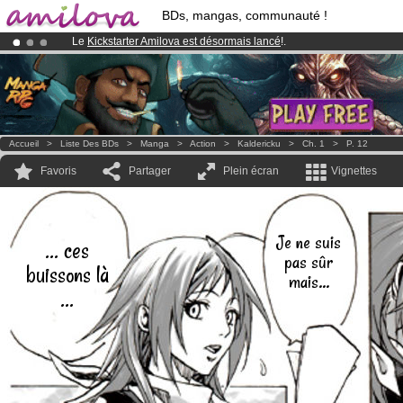
BDs, mangas, communauté !
Le
Kickstarter Amilova est désormais lancé
!.
Abonnement premium: à partir de
3.95 euros
par mois !
Clique ici p
Déjà 134393
membres
et 1208
BDs & Mangas
!
Accueil
>
Liste Des BDs
>
Manga
>
Action
>
Kaldericku
>
Ch. 1
>
P. 12
Favoris
Partager
Plein écran
Vignettes
Je ne suis
... ces
pas sûr
buissons là
mais...
...