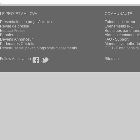
LE PROJET AMILOVA
COMMUNAUTÉ
Présentation du projet Amilova
Tutoriel du lecteur
Revue de presse
Évènements IRL
Espace Presse
Boutiques partenair
Bannières
Aider la communauté 
Devenir Annonceur
FAQ - Support
Partenaires Officiels
Monnaie virtuelle : l
Réseau social poker, blogs stats classements
CGU - Conditions d'ut
Follow Amilova on
Sitemap