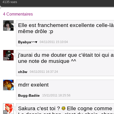
4135 vues
4 Commentaires
Elle est franchement excellente celle-là
36
même drôle :p
Byabya~~♥
04/11/2011 15:10:04
j'aurai du me douter que c'était toi qui 
28
une note de musique ^^
ch3w
04/11/2011 16:37:24
mdrr exelent
22
Bugg-Badiie
15/11/2011 18:25:56
Sakura c'est toi ?
Elle cogne comme la
33