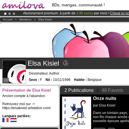
BDs, mangas, communauté !
Abonnement premium: à partir de
3.95 euros
par mois !
Clique ici p
Déjà 134393
membres
et 1208
BDs & Mangas
!
Accueil
>
Membres
>
Elsa Kisiel
Le
Kickstarter Amilova est désormais lancé
!.
Elsa Kisiel
Dessinateur, Author
Sexe :
F
Né :
10/11/1996
Habite :
Belgique
28
Présentation de Elsa Kisiel
2 Publications
|
48 Favoris
Ancien compte à l'abandon.
Onze nuits
Retrouvez moi sur ->
par
Elsa Kisiel
https://elsakisiel.artstation.com/
Dans un lointain pays,
Langues parlées:
son fils chaque année c
nouvelle épouse après