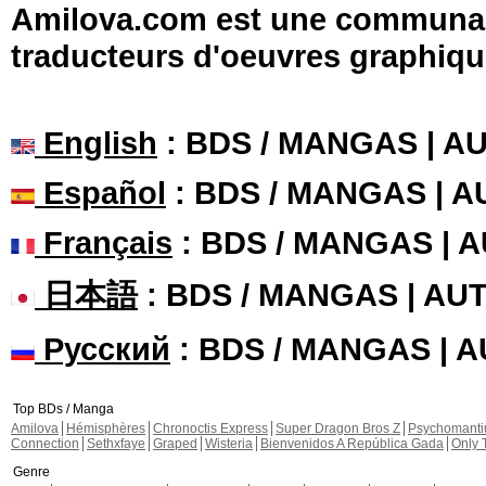
Amilova.com est une communauté
traducteurs d'oeuvres graphiqu
English
: BDS / MANGAS | 
Español
: BDS / MANGAS | 
Français
: BDS / MANGAS | 
日本語
: BDS / MANGAS | A
Русский
: BDS / MANGAS | 
Top BDs / Manga
Amilova
Hémisphères
Chronoctis Express
Super Dragon Bros Z
Psychomant
Connection
Sethxfaye
Graped
Wisteria
Bienvenidos A República Gada
Only 
Genre