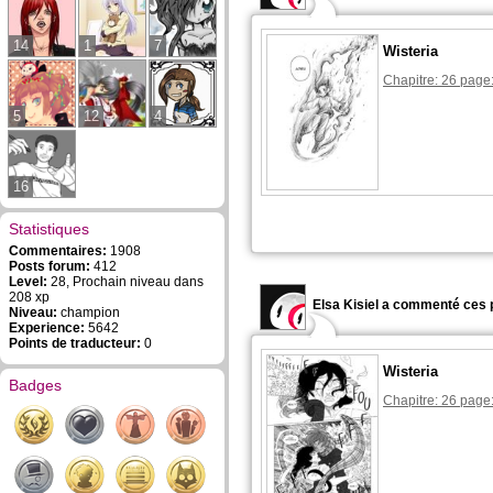
14
1
7
Wisteria
Chapitre: 26 page
5
12
4
16
Statistiques
Commentaires:
1908
Posts forum:
412
Level:
28, Prochain niveau dans
208 xp
Elsa Kisiel a commenté ces 
Niveau:
champion
Experience:
5642
Points de traducteur:
0
Wisteria
Badges
Chapitre: 26 page