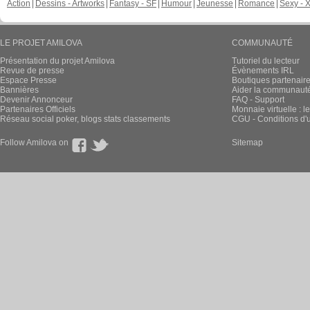
Action
Dessins - Artworks
Fantasy - SF
Humour
Jeunesse
Romance
Sexy - 
LE PROJET AMILOVA
COMMUNAUTÉ
Présentation du projet Amilova
Tutoriel du lecteur
Revue de presse
Évènements IRL
Espace Presse
Boutiques partenair
Bannières
Aider la communauté 
Devenir Annonceur
FAQ - Support
Partenaires Officiels
Monnaie virtuelle : l
Réseau social poker, blogs stats classements
CGU - Conditions d'ut
Follow Amilova on
Sitemap