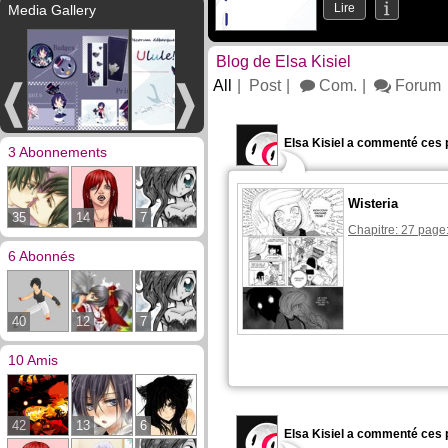
Lire
Media Gallery
Blog de Elsa Kisiel
All
Post
Com.
Forum
Elsa Kisiel a commenté ces 
3 Abonnements
Wisteria
35
14
7
Chapitre: 27 page:
6 Abonnés
40
12
7
10 Amis
42
13
6
Elsa Kisiel a commenté ces 