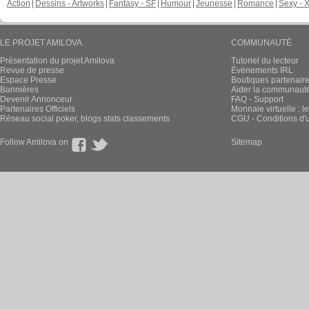
Action
Dessins - Artworks
Fantasy - SF
Humour
Jeunesse
Romance
Sexy - 
LE PROJET AMILOVA
COMMUNAUTÉ
Présentation du projet Amilova
Tutoriel du lecteur
Revue de presse
Évènements IRL
Espace Presse
Boutiques partenair
Bannières
Aider la communauté 
Devenir Annonceur
FAQ - Support
Partenaires Officiels
Monnaie virtuelle : l
Réseau social poker, blogs stats classements
CGU - Conditions d'ut
Follow Amilova on
Sitemap