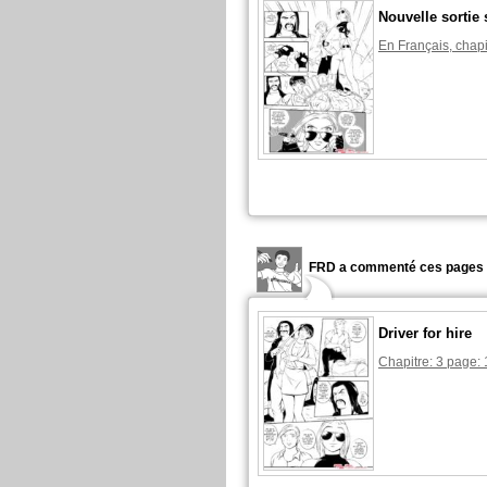
Nouvelle sortie 
En Français, chapi
FRD a commenté ces pages 
Driver for hire
Chapitre: 3 page: 