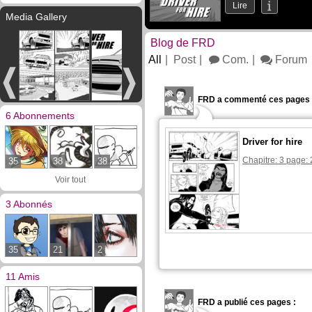
Lire
Media Gallery
Blog de FRD
All
Post
Com.
Forum
FRD a commenté ces pages 
6 Abonnements
Driver for hire
Chapitre: 3 page: 
35
38
38
Voir tout
3 Abonnés
35
21
2
11 Amis
FRD a publié ces pages :