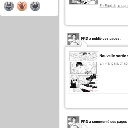
En English, chapit
FRD a publié ces pages :
Nouvelle sortie 
En Français, chapi
FRD a commenté ces pages 