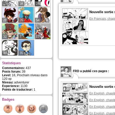
13
38
28
Nouvelle sortie 
En Français, chapi
28
26
54
32
7
12
38
35
Statistiques
Commentaires:
437
FRD a publié ces pages :
Posts forum:
39
Level:
16, Prochain niveau dans
120 xp
Niveau:
adventurer
Experience:
1130
Nouvelle sortie 
Points de traducteur:
1
En English, chapit
Badges
En English, chapit
En English, chapit
En English, chapit