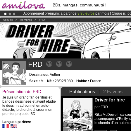
BDs, mangas, communauté !
Abonnement premium: à partir de
3.95 euros
par mois !
Clique ici p
Déjà 100000
membres
et 1000
BDs & Mangas
!
Accueil
>
Membres
>
FRD
Le
Kickstarter Amilova est désormais lancé
!.
FRD
Dessinateur, Author
Sexe :
M
Né :
28/02/1980
Habite :
France
16
Présentation de FRD
1 Publications
|
2 Favoris
Je suis un grand fan de films et
Driver for hire
bandes dessinées et ayant étudié
le dessin traditionnel en auto-
par
FRD
didacte, je cherche à créer mon
premier projet de BD.
Rika McDowell, ex-cou
accompagné d’Emily, sa 
Langues parlées:
le chemin d’un automob