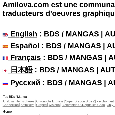
Amilova.com est une communauté
traducteurs d'oeuvres graphiqu
English
: BDS / MANGAS | 
Español
: BDS / MANGAS | 
Français
: BDS / MANGAS | 
日本語
: BDS / MANGAS | A
Русский
: BDS / MANGAS | 
Top BDs / Manga
Amilova
Hémisphères
Chronoctis Express
Super Dragon Bros Z
Psychomant
Connection
Sethxfaye
Graped
Wisteria
Bienvenidos A República Gada
Only 
Genre