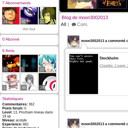
7 Abonnements
Blog de moon3002013
31
41
31
All
Com.
Voir tout
0 Abonné
moon3002013 a commenté c
6 Amis
Stockholm
Chapitre: 2 page: 
42
5
20
1
46
28
Statistiques
Commentaires:
362
Posts forum:
0
Level:
13, Prochain niveau dans
19 xp
Niveau:
acolyte
moon3002013 a commenté c
Experience:
881