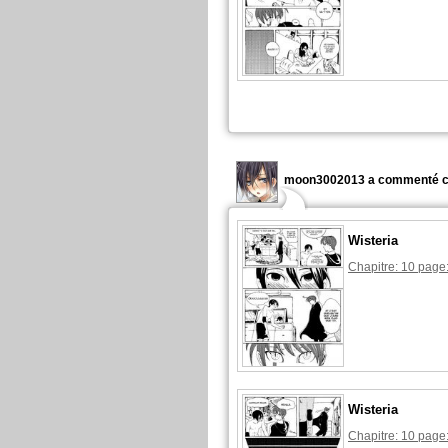
moon3002013 a commenté c
Wisteria
Chapitre: 10 page
Wisteria
Chapitre: 10 page