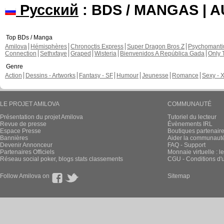
Русский
: BDS / MANGAS | 
Top BDs / Manga
Amilova
Hémisphères
Chronoctis Express
Super Dragon Bros Z
Psychomant
Connection
Sethxfaye
Graped
Wisteria
Bienvenidos A República Gada
Only 
Genre
Action
Dessins - Artworks
Fantasy - SF
Humour
Jeunesse
Romance
Sexy - 
LE PROJET AMILOVA
COMMUNAUTÉ
Présentation du projet Amilova
Tutoriel du lecteur
Revue de presse
Évènements IRL
Espace Presse
Boutiques partenair
Bannières
Aider la communauté 
Devenir Annonceur
FAQ - Support
Partenaires Officiels
Monnaie virtuelle : l
Réseau social poker, blogs stats classements
CGU - Conditions d'ut
Follow Amilova on
Sitemap