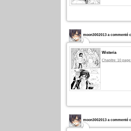
moon3002013 a commenté c
Wisteria
Chapitre: 10 page
moon3002013 a commenté c