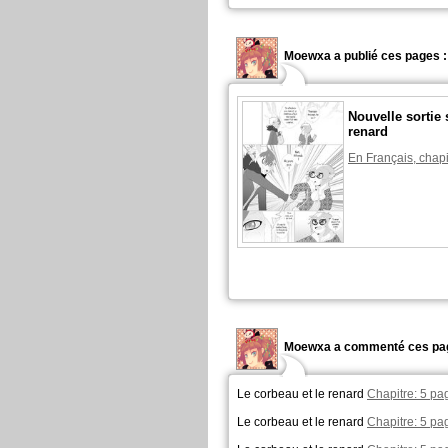
Moewxa a publié ces pages :
Nouvelle sortie 
renard
En Français, chapi
Moewxa a commenté ces pag
Le corbeau et le renard
Chapitre: 5 pa
Le corbeau et le renard
Chapitre: 5 pa