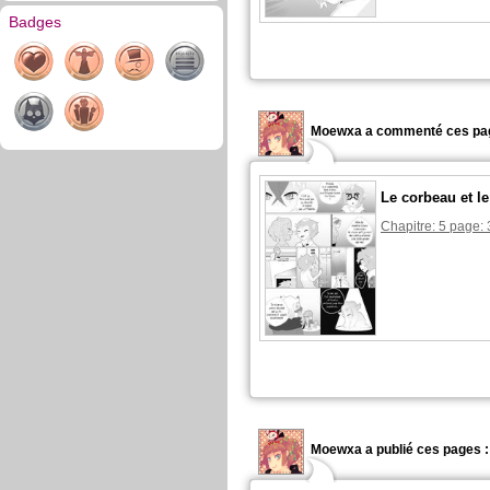
Badges
Moewxa a commenté ces pag
Le corbeau et le
Chapitre: 5 page: 
Moewxa a publié ces pages :