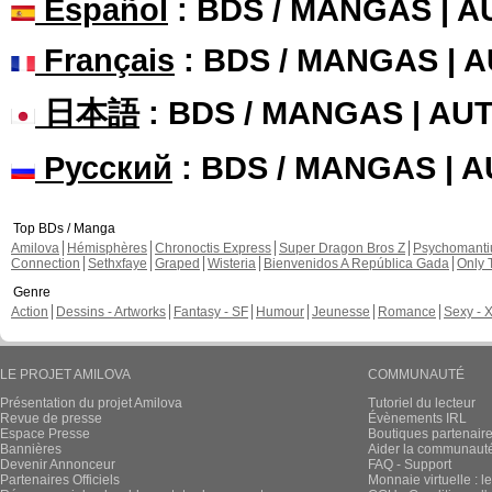
Español
: BDS / MANGAS | 
Français
: BDS / MANGAS | 
日本語
: BDS / MANGAS | A
Русский
: BDS / MANGAS | 
Top BDs / Manga
Amilova
Hémisphères
Chronoctis Express
Super Dragon Bros Z
Psychomant
Connection
Sethxfaye
Graped
Wisteria
Bienvenidos A República Gada
Only 
Genre
Action
Dessins - Artworks
Fantasy - SF
Humour
Jeunesse
Romance
Sexy - 
LE PROJET AMILOVA
COMMUNAUTÉ
Présentation du projet Amilova
Tutoriel du lecteur
Revue de presse
Évènements IRL
Espace Presse
Boutiques partenair
Bannières
Aider la communauté 
Devenir Annonceur
FAQ - Support
Partenaires Officiels
Monnaie virtuelle : l