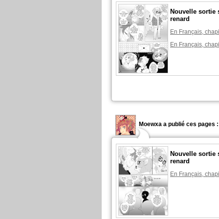
Nouvelle sortie 
renard
En Français, chapi
En Français, chapi
Moewxa a publié ces pages :
Nouvelle sortie 
renard
En Français, chapi