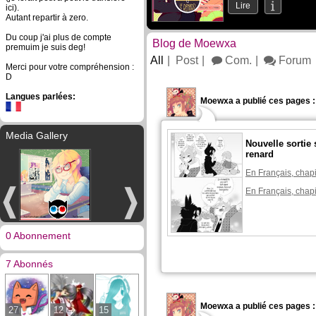
Lire
ici).
Autant repartir à zero.
Du coup j'ai plus de compte
Blog de Moewxa
premuim je suis deg!
All
Post
Com.
Forum
Merci pour votre compréhension :
D
Langues parlées:
Moewxa a publié ces pages :
Media Gallery
Nouvelle sortie 
renard
En Français, chapi
En Français, chapi
0 Abonnement
7 Abonnés
Moewxa a publié ces pages :
27
12
15