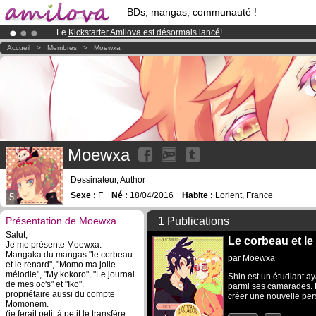
BDs, mangas, communauté !
Le
Kickstarter Amilova est désormais lancé
!.
Abonnement premium: à partir de
3.95 euros
par mois !
Clique ici p
Accueil
>
Membres
>
Moewxa
Déjà 100000
membres
et 1000
BDs & Mangas
!
Moewxa
Dessinateur, Author
Sexe :
F
Né :
18/04/2016
Habite :
Lorient, France
5
Présentation de Moewxa
1 Publications
Salut,
Le corbeau et le
Je me présente Moewxa.
Mangaka du mangas "le corbeau
par
Moewxa
et le renard", "Momo ma jolie
mélodie", "My kokoro", "Le journal
Shin est un étudiant a
de mes oc's" et "Iko".
parmi ses camarades. Po
propriétaire aussi du compte
créer une nouvelle pers
Momonem.
(je ferait petit à petit le transfère