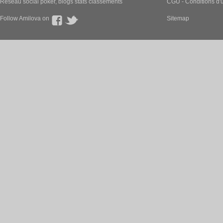
Réseau social poker, blogs stats classements
CGU - Conditions d'ut
Follow Amilova on
Sitemap