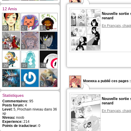
12 Amis
Nouvelle sortie 
renard
En Français, chapi
20
27
14
12
5
11
29
15
28
Moewxa a publié ces pages :
10
8
2
Statistiques
Nouvelle sortie 
Commentaires:
95
renard
Posts forum:
4
Level:
5, Prochain niveau dans 36
En Français, chapi
xp
Niveau:
noob
Experience:
214
Points de traducteur:
0