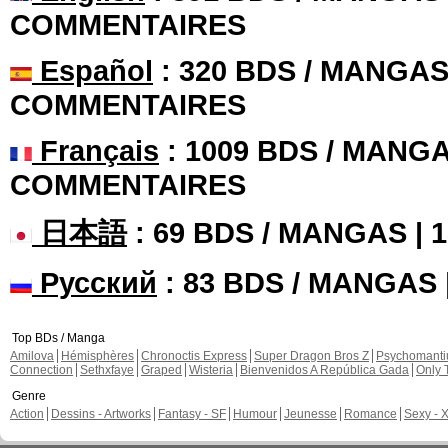
COMMENTAIRES
Español
: 320 BDS / MANGAS 
COMMENTAIRES
Français
: 1009 BDS / MANGA
COMMENTAIRES
日本語
: 69 BDS / MANGAS |
Русский
: 83 BDS / MANGAS
Top BDs / Manga
Amilova
Hémisphères
Chronoctis Express
Super Dragon Bros Z
Psychomant
Connection
Sethxfaye
Graped
Wisteria
Bienvenidos A República Gada
Only 
Genre
Action
Dessins - Artworks
Fantasy - SF
Humour
Jeunesse
Romance
Sexy - 