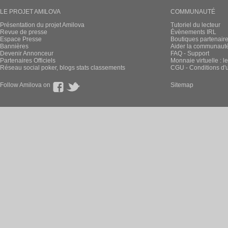
LE PROJET AMILOVA
COMMUNAUTÉ
Présentation du projet Amilova
Tutoriel du lecteur
Revue de presse
Évènements IRL
Espace Presse
Boutiques partenair
Bannières
Aider la communauté 
Devenir Annonceur
FAQ - Support
Partenaires Officiels
Monnaie virtuelle : l
Réseau social poker, blogs stats classements
CGU - Conditions d'ut
Follow Amilova on
Sitemap