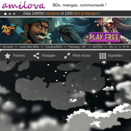
BDs, mangas, communauté !
Déjà 100000
membres
et 1000
BDs & Mangas
!
Le
Kickstarter Amilova est désormais lancé
!.
Abonnement premium: à partir de
3.95 euros
par mois !
Clique ici p
Accueil
>
Liste Des BDs
>
Comics/BDs
>
Fantasy - SF
>
ACHTA
>
Ch. 1
>
P. 9
Favoris
Partager
Plein écran
Vignettes