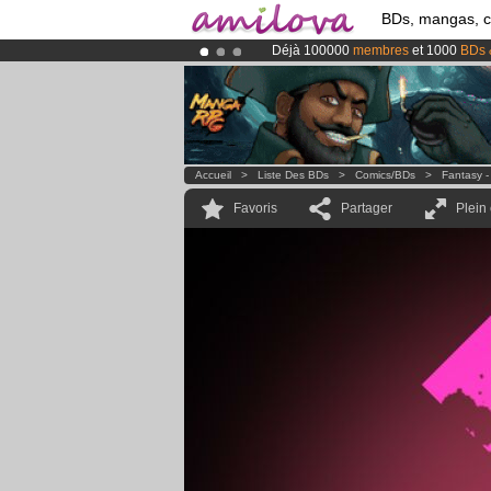
BDs, mangas, 
Déjà 100000
membres
et 1000
BDs 
Abonnement premium: à partir de
3.
Le
Kickstarter Amilova est désormais
Accueil
>
Liste Des BDs
>
Comics/BDs
>
Fantasy -
Favoris
Partager
Plein