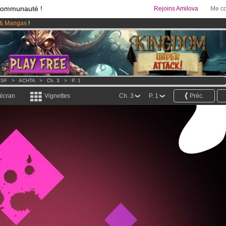
communauté !
Rejoins Amilova
Me co
& Mangas
!
95 euros
par mois !
Clique ici pour t'abonner
 lancé
!.
 SF
>
ACHTA
>
Ch. 3
>
P. 1
 écran
Vignettes
Ch. 3
P. 1
Préc.