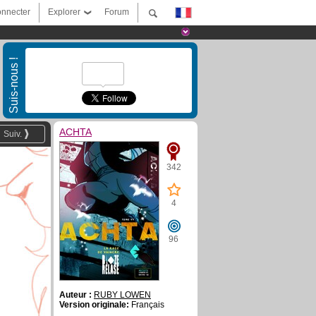
nnecter
Explorer
Forum
Suis-nous !
ACHTA
Suiv.
342
4
96
Auteur :
RUBY LOWEN
Version originale:
Français