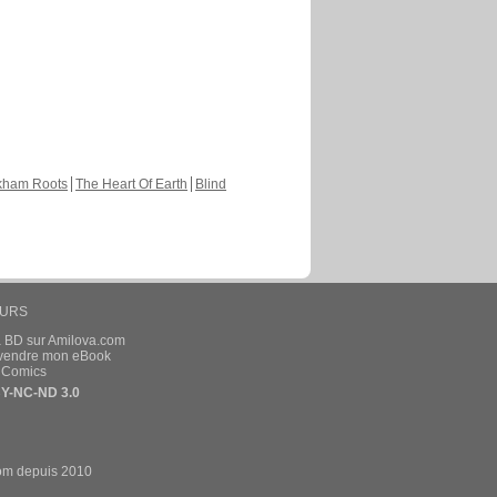
kham Roots
The Heart Of Earth
Blind
EURS
a BD sur Amilova.com
t vendre mon eBook
e Comics
Y-NC-ND 3.0
om depuis 2010