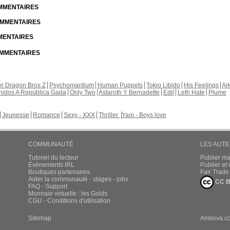
OMMENTAIRES
COMMENTAIRES
MMENTAIRES
COMMENTAIRES
r Dragon Bros Z
Psychomantium
Human Puppets
Tokio Libido
His Feelings
Ar
nidos A República Gada
Only Two
Astaroth Y Bernadette
Edil
Leth Hate
Plume
Jeunesse
Romance
Sexy - XXX
Thriller
Yaoi - Boys love
COMMUNAUTÉ
LES AUT
Tutoriel du lecteur
Publier m
Évènements IRL
Publier e
Boutiques partenaires
Fair Trad
Aider la communauté - stages - jobs
CC B
FAQ - Support
Monnaie virtuelle : les Golds
CGU - Conditions d'utilisation
Sitemap
Amilova.c