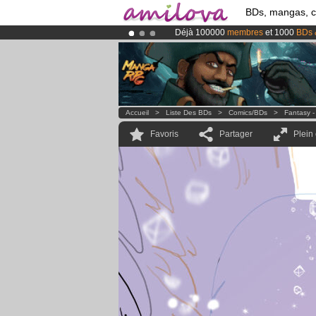
BDs, mangas, 
Déjà 100000
membres
et 1000
BDs 
Le
Kickstarter Amilova est désormais
Abonnement premium: à partir de
3.
Accueil
>
Liste Des BDs
>
Comics/BDs
>
Fantasy -
Favoris
Partager
Plein