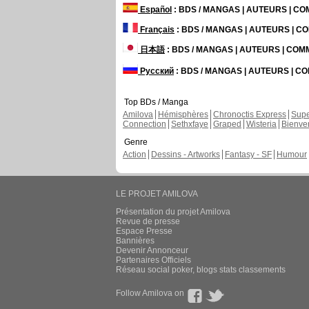
Español
: BDS / MANGAS | AUTEURS | C
Français
: BDS / MANGAS | AUTEURS | 
日本語
: BDS / MANGAS | AUTEURS | CO
Русский
: BDS / MANGAS | AUTEURS | 
Top BDs / Manga
Amilova
Hémisphères
Chronoctis Express
Supe
Connection
Sethxfaye
Graped
Wisteria
Bienve
Genre
Action
Dessins - Artworks
Fantasy - SF
Humour
LE PROJET AMILOVA
Présentation du projet Amilova
Revue de presse
Espace Presse
Bannières
Devenir Annonceur
Partenaires Officiels
Réseau social poker, blogs stats classements
Follow Amilova on