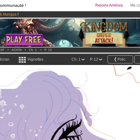
communauté !
Rejoins Amilova
Me co
& Mangas
!
 lancé
!.
95 euros
par mois !
Clique ici pour t'abonner
 SF
>
ACHTA
>
Ch. 1
>
P. 12
 écran
Vignettes
Ch. 1
P. 12
Préc.