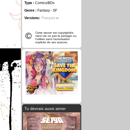
Type :
Comics/BDs
Genre :
Fantasy - SF
Versions:
Français
©
Cette œuvre est copyrightée,
merci de ne pas la partager ou
l'utiliser sans l'autorisation
explicite de ses auteurs.
Tu devrais aussi aimer