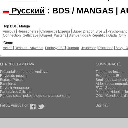
Русский
: BDS / MANGAS | 
Top BDs / Manga
Amilova
Hémisphères
Chronoctis Express
Super Dragon Bros Z
Psychomant
Connection
Sethxfaye
Graped
Wisteria
Bienvenidos A República Gada
Only 
Genre
Action
Dessins - Artworks
Fantasy - SF
Humour
Jeunesse
Romance
Sexy - 
LE PROJET AMILOVA
COMMUNAUTÉ
Présentation du projet Amilova
Tutoriel du lecteur
Revue de presse
Évènements IRL
Espace Presse
Boutiques partenair
Bannières
Aider la communauté 
Devenir Annonceur
FAQ - Support
Partenaires Officiels
Monnaie virtuelle : l
Réseau social poker, blogs stats classements
CGU - Conditions d'ut
Follow Amilova on
Sitemap