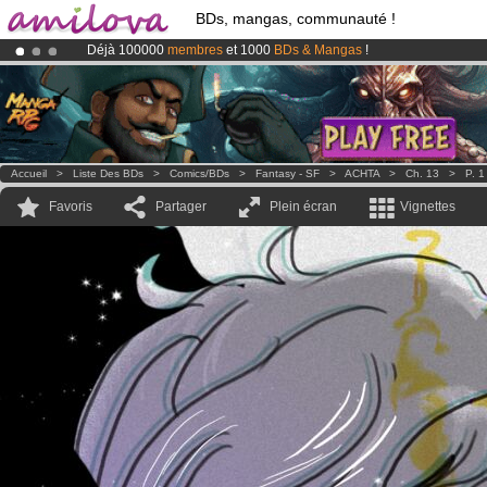
BDs, mangas, communauté !
Déjà 100000
membres
et 1000
BDs & Mangas
!
Abonnement premium: à partir de
3.95 euros
par mois !
Clique ici p
Le
Kickstarter Amilova est désormais lancé
!.
Accueil
>
Liste Des BDs
>
Comics/BDs
>
Fantasy - SF
>
ACHTA
>
Ch. 13
>
P. 1
Favoris
Partager
Plein écran
Vignettes