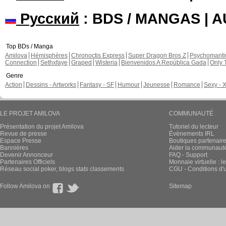
Русский
: BDS / MANGAS | 
Top BDs / Manga
Amilova
Hémisphères
Chronoctis Express
Super Dragon Bros Z
Psychomant
Connection
Sethxfaye
Graped
Wisteria
Bienvenidos A República Gada
Only 
Genre
Action
Dessins - Artworks
Fantasy - SF
Humour
Jeunesse
Romance
Sexy - 
LE PROJET AMILOVA
COMMUNAUTÉ
Présentation du projet Amilova
Tutoriel du lecteur
Revue de presse
Évènements IRL
Espace Presse
Boutiques partenair
Bannières
Aider la communauté 
Devenir Annonceur
FAQ - Support
Partenaires Officiels
Monnaie virtuelle : l
Réseau social poker, blogs stats classements
CGU - Conditions d'ut
Follow Amilova on
Sitemap