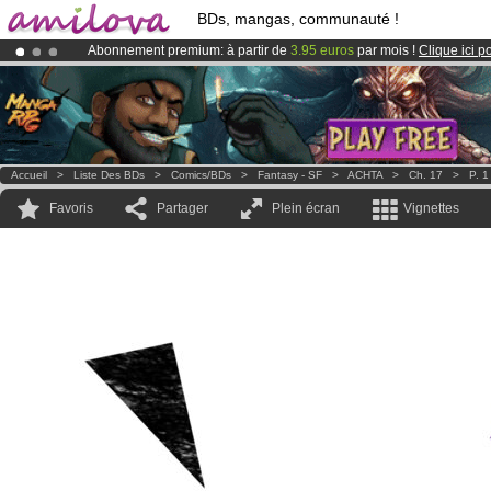
BDs, mangas, communauté !
Abonnement premium: à partir de
3.95 euros
par mois !
Clique ici p
Le
Kickstarter Amilova est désormais lancé
!.
Déjà 100000
membres
et 1000
BDs & Mangas
!
Accueil
>
Liste Des BDs
>
Comics/BDs
>
Fantasy - SF
>
ACHTA
>
Ch. 17
>
P. 1
Favoris
Partager
Plein écran
Vignettes