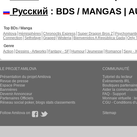
Русский
: BDS / MANGAS | 
Top BDs / Manga
Amilova
Hémisphères
Chronoctis Express
Super Dragon Bros Z
Psychomant
Connection
Sethxfaye
Graped
Wisteria
Bienvenidos A República Gada
Only 
Genre
Action
Dessins - Artworks
Fantasy - SF
Humour
Jeunesse
Romance
Sexy - 
LE PROJET AMILOVA
COMMUNAUTÉ
Présentation du projet Amilova
Tutoriel du lecteur
Revue de presse
Évènements IRL
Espace Presse
Boutiques partenair
Bannières
Aider la communauté 
Devenir Annonceur
FAQ - Support
Partenaires Officiels
Monnaie virtuelle : l
Réseau social poker, blogs stats classements
CGU - Conditions d'ut
Follow Amilova on
Sitemap