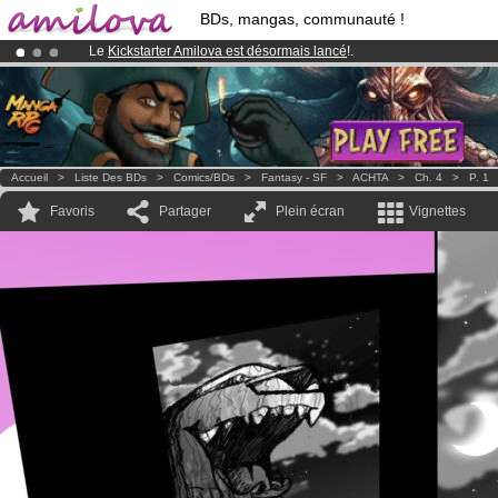
BDs, mangas, communauté !
Le
Kickstarter Amilova est désormais lancé
!.
Déjà 134393
membres
et 1208
BDs & Mangas
!
Abonnement premium: à partir de
3.95 euros
par mois !
Clique ici p
Accueil
>
Liste Des BDs
>
Comics/BDs
>
Fantasy - SF
>
ACHTA
>
Ch. 4
>
P. 1
Favoris
Partager
Plein écran
Vignettes