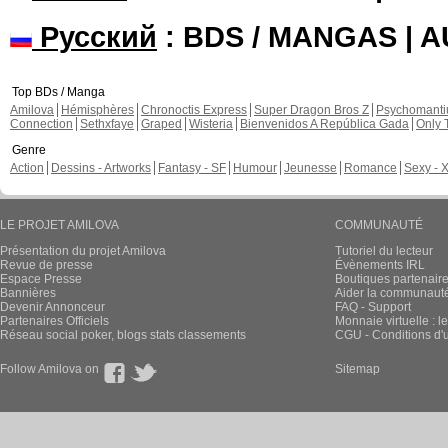
Русский
: BDS / MANGAS | 
Top BDs / Manga
Amilova
Hémisphères
Chronoctis Express
Super Dragon Bros Z
Psychomant
Connection
Sethxfaye
Graped
Wisteria
Bienvenidos A República Gada
Only 
Genre
Action
Dessins - Artworks
Fantasy - SF
Humour
Jeunesse
Romance
Sexy - 
LE PROJET AMILOVA
COMMUNAUTÉ
Présentation du projet Amilova
Tutoriel du lecteur
Revue de presse
Évènements IRL
Espace Presse
Boutiques partenair
Bannières
Aider la communauté 
Devenir Annonceur
FAQ - Support
Partenaires Officiels
Monnaie virtuelle : l
Réseau social poker, blogs stats classements
CGU - Conditions d'ut
Follow Amilova on
Sitemap