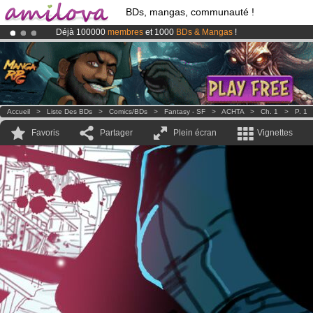
BDs, mangas, communauté !
Déjà 100000
membres
et 1000
BDs & Mangas
!
Abonnement premium: à partir de
3.95 euros
par mois !
Clique ici p
Le
Kickstarter Amilova est désormais lancé
!.
Accueil
>
Liste Des BDs
>
Comics/BDs
>
Fantasy - SF
>
ACHTA
>
Ch. 1
>
P. 1
Favoris
Partager
Plein écran
Vignettes