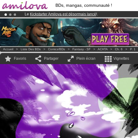
BDs, mangas, communauté !
Le
Kickstarter Amilova est désormais lancé
!.
Abonnement premium: à partir de
3.95 euros
par mois !
Clique ici p
Déjà 100000
membres
et 1000
BDs & Mangas
!
Accueil
>
Liste Des BDs
>
Comics/BDs
>
Fantasy - SF
>
ACHTA
>
Ch. 6
>
P. 1
Favoris
Partager
Plein écran
Vignettes