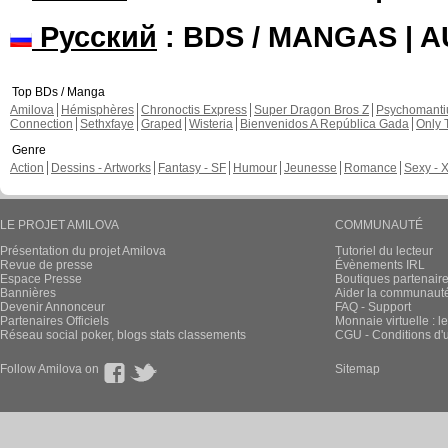
Русский
: BDS / MANGAS | 
Top BDs / Manga
Amilova
Hémisphères
Chronoctis Express
Super Dragon Bros Z
Psychomant
Connection
Sethxfaye
Graped
Wisteria
Bienvenidos A República Gada
Only 
Genre
Action
Dessins - Artworks
Fantasy - SF
Humour
Jeunesse
Romance
Sexy - 
LE PROJET AMILOVA
COMMUNAUTÉ
Présentation du projet Amilova
Tutoriel du lecteur
Revue de presse
Évènements IRL
Espace Presse
Boutiques partenair
Bannières
Aider la communauté 
Devenir Annonceur
FAQ - Support
Partenaires Officiels
Monnaie virtuelle : l
Réseau social poker, blogs stats classements
CGU - Conditions d'ut
Follow Amilova on
Sitemap